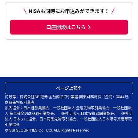
NISAも同時にお申込みができます！
口座開設はこちら
ページ上部
商号等：株式会社SBI証券 金融商品取引業者 関東財務局長（金商）第44号、
商品先物取引業者
加入協会：日本証券業協会、一般社団法人 金融先物取引業協会、一般社団法
人 第二種金融商品取引業協会、一般社団法人 日本投資顧問業協会、一般社団
法人 日本STO協会、日本商品先物取引協会、一般社団法人日本暗号資産等取
引業協会
© SBI SECURITIES Co., Ltd. ALL Rights Reserved