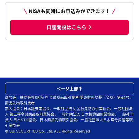
NISAも同時にお申込みができます！
口座開設はこちら
ページ上部
商号等：株式会社SBI証券 金融商品取引業者 関東財務局長（金商）第44号、
商品先物取引業者
加入協会：日本証券業協会、一般社団法人 金融先物取引業協会、一般社団法
人 第二種金融商品取引業協会、一般社団法人 日本投資顧問業協会、一般社団
法人 日本STO協会、日本商品先物取引協会、一般社団法人日本暗号資産等取
引業協会
© SBI SECURITIES Co., Ltd. ALL Rights Reserved