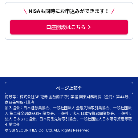
NISAも同時にお申込みができます！
口座開設はこちら
ページ上部
商号等：株式会社SBI証券 金融商品取引業者 関東財務局長（金商）第44号、
商品先物取引業者
加入協会：日本証券業協会、一般社団法人 金融先物取引業協会、一般社団法
人 第二種金融商品取引業協会、一般社団法人 日本投資顧問業協会、一般社団
法人 日本STO協会、日本商品先物取引協会、一般社団法人日本暗号資産等取
引業協会
© SBI SECURITIES Co., Ltd. ALL Rights Reserved