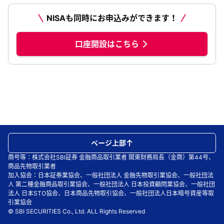
NISAも同時にお申込みができます！
口座開設はこちら
ページ上部
商号等：株式会社SBI証券 金融商品取引業者 関東財務局長（金商）第44号、
商品先物取引業者
加入協会：日本証券業協会、一般社団法人 金融先物取引業協会、一般社団法
人 第二種金融商品取引業協会、一般社団法人 日本投資顧問業協会、一般社団
法人 日本STO協会、日本商品先物取引協会、一般社団法人日本暗号資産等取
引業協会
© SBI SECURITIES Co., Ltd. ALL Rights Reserved