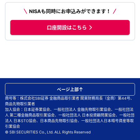
NISAも同時にお申込みができます！
口座開設はこちら
ページ上部
商号等：株式会社SBI証券 金融商品取引業者 関東財務局長（金商）第44号、
商品先物取引業者
加入協会：日本証券業協会、一般社団法人 金融先物取引業協会、一般社団法
人 第二種金融商品取引業協会、一般社団法人 日本投資顧問業協会、一般社団
法人 日本STO協会、日本商品先物取引協会、一般社団法人日本暗号資産等取
引業協会
© SBI SECURITIES Co., Ltd. ALL Rights Reserved