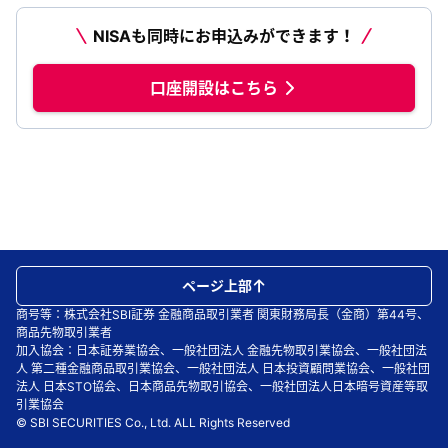
NISAも同時にお申込みができます！
口座開設はこちら
ページ上部
商号等：株式会社SBI証券 金融商品取引業者 関東財務局長（金商）第44号、
商品先物取引業者
加入協会：日本証券業協会、一般社団法人 金融先物取引業協会、一般社団法
人 第二種金融商品取引業協会、一般社団法人 日本投資顧問業協会、一般社団
法人 日本STO協会、日本商品先物取引協会、一般社団法人日本暗号資産等取
引業協会
© SBI SECURITIES Co., Ltd. ALL Rights Reserved