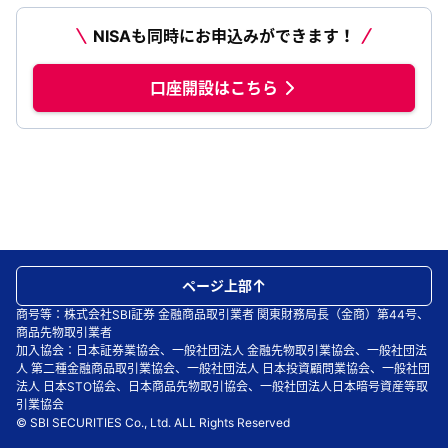
NISAも同時にお申込みができます！
口座開設はこちら
ページ上部
商号等：株式会社SBI証券 金融商品取引業者 関東財務局長（金商）第44号、
商品先物取引業者
加入協会：日本証券業協会、一般社団法人 金融先物取引業協会、一般社団法
人 第二種金融商品取引業協会、一般社団法人 日本投資顧問業協会、一般社団
法人 日本STO協会、日本商品先物取引協会、一般社団法人日本暗号資産等取
引業協会
© SBI SECURITIES Co., Ltd. ALL Rights Reserved