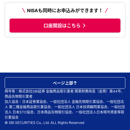
NISAも同時にお申込みができます！
口座開設はこちら
ページ上部
商号等：株式会社SBI証券 金融商品取引業者 関東財務局長（金商）第44号、
商品先物取引業者
加入協会：日本証券業協会、一般社団法人 金融先物取引業協会、一般社団法
人 第二種金融商品取引業協会、一般社団法人 日本投資顧問業協会、一般社団
法人 日本STO協会、日本商品先物取引協会、一般社団法人日本暗号資産等取
引業協会
© SBI SECURITIES Co., Ltd. ALL Rights Reserved