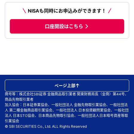
NISAも同時にお申込みができます！
口座開設はこちら
ページ上部
商号等：株式会社SBI証券 金融商品取引業者 関東財務局長（金商）第44号、
商品先物取引業者
加入協会：日本証券業協会、一般社団法人 金融先物取引業協会、一般社団法
人 第二種金融商品取引業協会、一般社団法人 日本投資顧問業協会、一般社団
法人 日本STO協会、日本商品先物取引協会、一般社団法人日本暗号資産等取
引業協会
© SBI SECURITIES Co., Ltd. ALL Rights Reserved