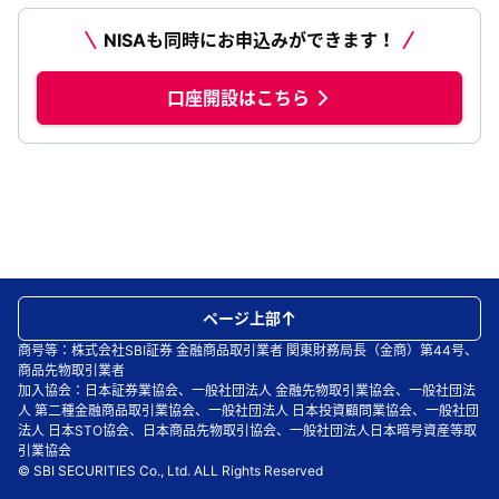
NISAも同時にお申込みができます！
口座開設はこちら
ページ上部
商号等：株式会社SBI証券 金融商品取引業者 関東財務局長（金商）第44号、
商品先物取引業者
加入協会：日本証券業協会、一般社団法人 金融先物取引業協会、一般社団法
人 第二種金融商品取引業協会、一般社団法人 日本投資顧問業協会、一般社団
法人 日本STO協会、日本商品先物取引協会、一般社団法人日本暗号資産等取
引業協会
© SBI SECURITIES Co., Ltd. ALL Rights Reserved