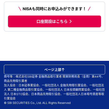
NISAも同時にお申込みができます！
口座開設はこちら
ページ上部
商号等：株式会社SBI証券 金融商品取引業者 関東財務局長（金商）第44号、
商品先物取引業者
加入協会：日本証券業協会、一般社団法人 金融先物取引業協会、一般社団法
人 第二種金融商品取引業協会、一般社団法人 日本投資顧問業協会、一般社団
法人 日本STO協会、日本商品先物取引協会、一般社団法人日本暗号資産等取
引業協会
© SBI SECURITIES Co., Ltd. ALL Rights Reserved