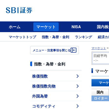
ホーム
マーケット
NISA
国内株
マーケットトップ
指数・為替・金利
ランキング
経済カ
マーケット
メニュー・注意事項を閉じる
日経平均
--:--
指数・為替・金利
マーケ
株価指数
マーケ
株価指数先物
国内
外国為替
ロイター
コモディティ