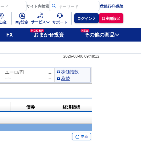
サイト
内検索
銀行
保険
ログイン
口座開設
サービス
出金
My設定
サポート
PICK UP
NEW
FX
おまかせ投資
その他の商品
2026-08-06 09:48:12
株価指数
ユーロ/円
--
--
--:--
為替
債券
経済指標