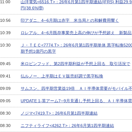
 11:00
山洋電気<6516.T>：26年6月第1四半期連結(IFRS) 利益29.
円(38.6%増)
 10:56
印アダニ、4─6月期は赤字 米当局との和解費用響く
 10:39
ロレアル、4─6月既存事業売上高の伸びが予想超え 新製品
 10:30
Ｊ・ＴＥＣ<7774.T>：26年6月第1四半期単体 黒字転換52
期予想1億円の黒字
 09:45
米ロビンフッド、第2四半期利益が予想上回る 取引活況で
 09:41
仏ルノー、上半期はＥＶ販売好調で黒字転換
 09:09
サムスン、四半期営業益19倍 ＡＩ半導体需要がモバイル
 09:05
UPDATE 1-英アーム7─9月見通し予想上回る、ＡＩ半導
 08:30
ノジマ<7419.T>：26年6月第1四半期連結
 08:30
ニフティライフ<4262.T>：26年6月第1四半期連結