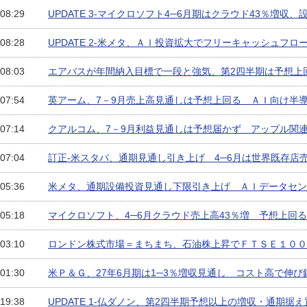
 08:29
UPDATE 3-マイクロソフト4─6月期はクラウド43％増収
 08:28
UPDATE 2-米メタ、ＡＩ投資拡大でフリーキャッシュフロ
 08:03
エアバスが年間納入目標で一段と強気、第2四半期は予想上
 07:54
英アーム、7－9月売上高見通しは予想上回る ＡＩ向け半
 07:14
クアルコム、7－9月利益見通しは予想届かず アップル関
 07:04
訂正-米スタバ、通期見通し引き上げ 4─6月は世界既存店売
 05:36
米メタ、通期設備投資見通し下限引き上げ ＡＩデータセン
 05:18
マイクロソフト、4─6月クラウド売上高43％増 予想上回る
 03:10
ロンドン株式市場＝まちまち、石油株上昇でＦＴＳＥ１００
 01:30
米Ｐ＆Ｇ、27年6月期は1─3％増収見通し コスト高で伸び
 19:38
UPDATE 1-仏ダノン、第2四半期予想以上の増収・通期据