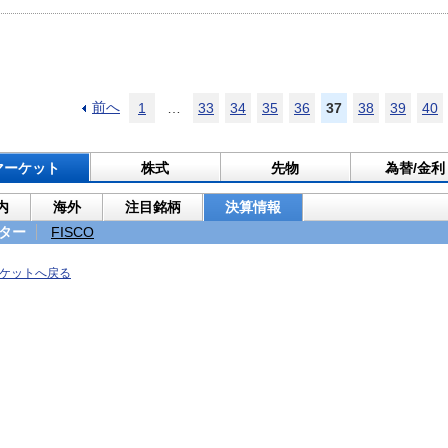
前へ
1
…
33
34
35
36
37
38
39
40
マーケット
株式
先物
為替/金利
内
海外
注目銘柄
決算情報
ター
FISCO
ケットへ戻る