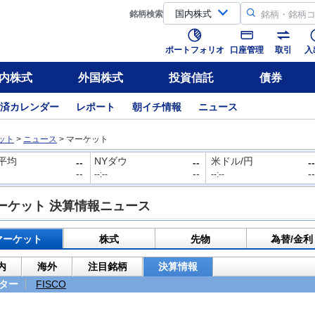
銘柄
検索
ポートフォリオ
口座管理
取引
入
内株式
外国株式
投資信託
債券
済カレンダー
レポート
朝イチ情報
ニュース
ット
>
ニュース
>
マーケット
平均
NYダウ
米ドル/円
--
--
--
--
--
--
--:--
--:--
ーケット 決算情報ニュース
マーケット
株式
先物
為替/金利
内
海外
注目銘柄
決算情報
ター
FISCO