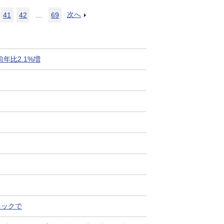
次へ
41
42
…
69
前年比2.1%増
ネックで