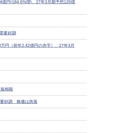
94億円(184.6%増)、27年3月期予想120億
需要好調
00万円（前年2.42億円の赤字）、27年3月
不振相殺
体需要好調 株価は急落