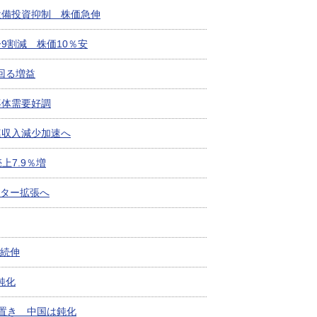
、設備投資抑制 株価急伸
ー9割減 株価10％安
回る増益
導体需要好調
連収入減少加速へ
上7.9％増
ター拡張へ
続伸
鈍化
え置き 中国は鈍化