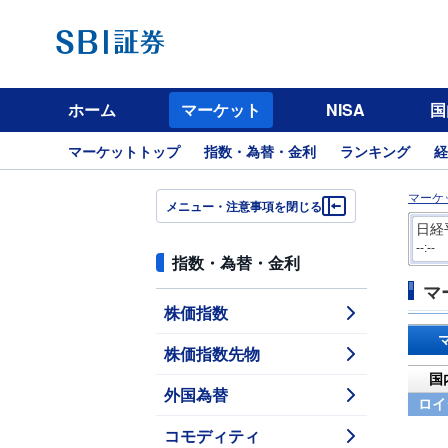
ホーム
マーケット
NISA
国
マーケットトップ
指数・為替・金利
ランキング
経
マーケ
メニュー・注意事項を閉じる
日経
--:--
指数・為替・金利
マ
株価指数
株価指数先物
国
外国為替
ロイ
コモディティ