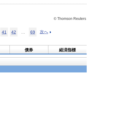
© Thomson Reuters
次へ
41
42
…
69
債券
経済指標