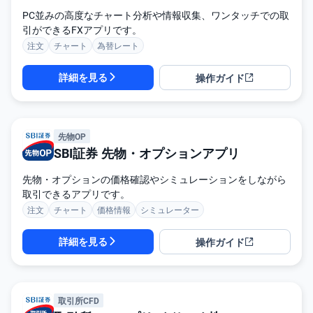
キ
ュ
PC並みの高度なチャート分析や情報収集、ワンタッチでの取
リ
引ができるFXアプリです。
テ
ィ
注文
チャート
為替レート
・
ト
ー
詳細を見る
操作ガイド
ク
ン
)
S
先物OP
BI
SBI証券 先物・オプションアプリ
ラ
ッ
プ
先物・オプションの価格確認やシミュレーションをしながら
取引できるアプリです。
ロ
注文
チャート
価格情報
シミュレーター
ボ
ア
ド
詳細を見る
操作ガイド
(R
O
B
O
P
R
取引所CFD
O