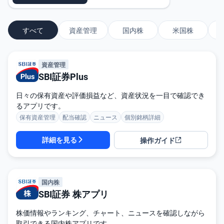
投
資
信
すべて
資産管理
国内株
米国株
託
債
資産管理
券
SBI証券Plus
FX
日々の保有資産や評価損益など、資産状況を一目で確認でき
るアプリです。
お
保有資産管理
配当確認
ニュース
個別銘柄詳細
ま
か
PICK
せ
UP
詳細を見る
操作ガイド
投
資
S
BI
国内株
株
オ
SBI証券 株アプリ
プ
シ
株価情報やランキング、チャート、ニュースを確認しながら
ョ
ン
取引できる国内株アプリです。