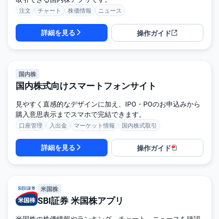
注文
チャート
株価情報
ニュース
先
物
詳細を見る
・
操作ガイド
オ
プ
シ
ョ
ン
国内株
国内株式向けスマートフォンサイト
商
品
先
見やすく直感的なデザインに加え、IPO・POのお申込みから
物
購入意思表示までスマホで完結できます。
口座管理
入出金
マーケット情報
国内株式取引
金
・
銀
詳細を見る
操作ガイド
・
プ
ラ
チ
ナ
米国株
SBI証券 米国株アプリ
外
貨
建
米国株の株価情報やランキング、チャート、ニュースを確認
NE