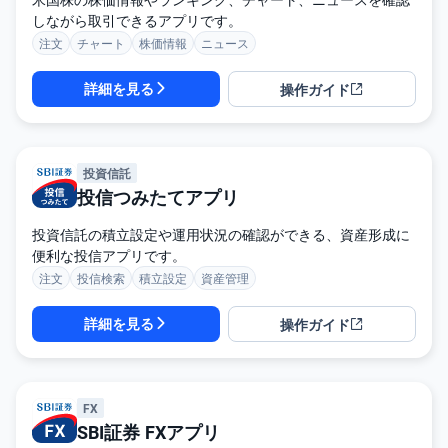
M
W
しながら取引できるアプリです。
M
F
注文
チャート
株価情報
ニュース
取
詳細を見る
操作ガイド
引
所
C
F
D(
く
投資信託
り
投信つみたてアプリ
っ
く
株
投資信託の積立設定や運用状況の確認ができる、資産形成に
3
6
便利な投信アプリです。
5)
注文
投信検索
積立設定
資産管理
店
詳細を見る
操作ガイド
頭
C
F
D
FX
S
T(
SBI証券 FXアプリ
セ