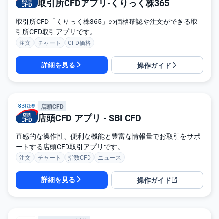
)
取引所CFDアプリ-くりっく株365
取引所CFD「くりっく株365」の価格確認や注文ができる取
i
D
引所CFD取引アプリです。
e
注文
チャート
CFD価格
C
o
詳細を見る
操作ガイド
店頭CFD
店頭CFD アプリ - SBI CFD
直感的な操作性、便利な機能と豊富な情報量でお取引をサポ
ートする店頭CFD取引アプリです。
注文
チャート
指数CFD
ニュース
詳細を見る
操作ガイド