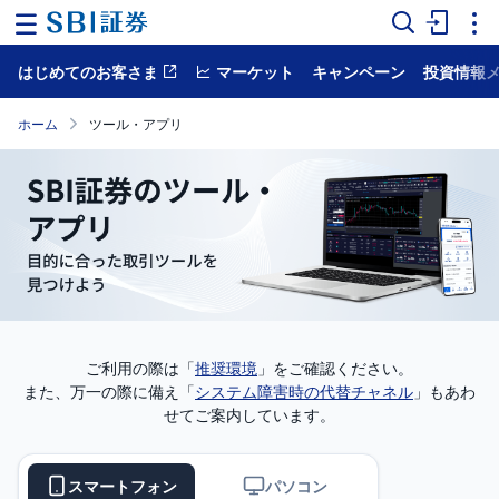
はじめてのお客さま
マーケット
キャンペーン
投資情報
ホ
ー
ム
ホーム
ツール・アプリ
マ
ー
ケ
ッ
ト
NISA
国
内
ご利用の際は「
推奨環境
」をご確認ください。
株
式
また、万一の際に備え「
システム障害時の代替チャネル
」もあわ
せてご案内しています。
外
国
株
式
スマートフォン
パソコン