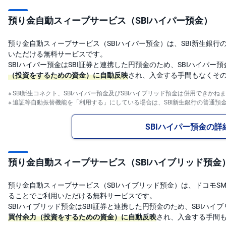
M
W
M
預り金自動スィープサービス（SBIハイパー預金）
F
取
預り金自動スィープサービス（SBIハイパー預金）は、SBI新生銀行
引
いただける無料サービスです。
所
C
SBIハイパー預金はSBI証券と連携した円預金のため、SBIハイパー
F
（投資をするための資金）に自動反映
され、入金する手間もなくそ
D(
く
り
SBI新生コネクト、SBIハイパー預金及びSBIハイブリッド預金は併用できかね
っ
追証等自動振替機能を「利用する」にしている場合は、SBI新生銀行の普通預
く
株
3
SBIハイパー預金の詳
6
5)
店
預り金自動スィープサービス（SBIハイブリッド預金
頭
C
F
預り金自動スィープサービス（SBIハイブリッド預金）は、ドコモSM
D
ることでご利用いただける無料サービスです。
SBIハイブリッド預金はSBI証券と連携した円預金のため、SBIハ
S
T(
買付余力（投資をするための資金）に自動反映
され、入金する手間
セ