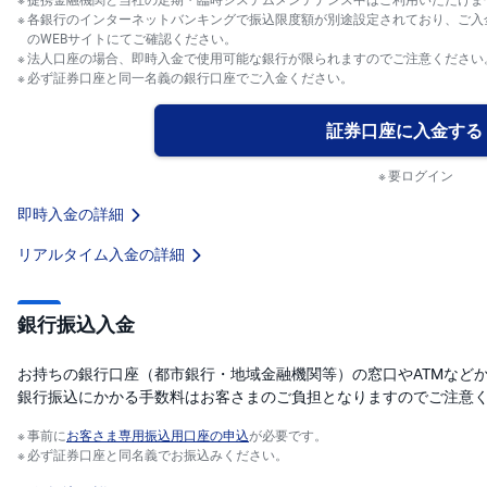
)
各銀行のインターネットバンキングで振込限度額が別途設定されており、ご入
のWEBサイトにてご確認ください。
i
法人口座の場合、即時入金で使用可能な銀行が限られますのでご注意ください
D
必ず証券口座と同一名義の銀行口座でご入金ください。
e
C
o
証券口座に入金する
要ログイン
即時入金の詳細
リアルタイム入金の詳細
銀行振込入金
お持ちの銀行口座（都市銀行・地域金融機関等）の窓口やATMなど
銀行振込にかかる手数料はお客さまのご負担となりますのでご注意
事前に
お客さま専用振込用口座の申込
が必要です。
必ず証券口座と同名義でお振込みください。