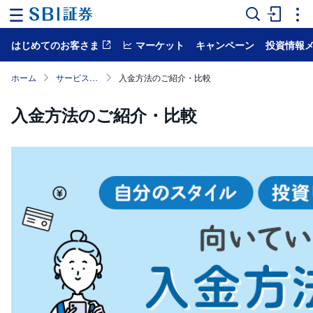
はじめてのお客さま
マーケット
キャンペーン
投資情報
ホ
ー
ム
ホーム
サービス案内
入金方法のご紹介・比較
マ
入金方法のご紹介・比較
ー
ケ
ッ
ト
NISA
国
内
株
式
外
国
株
式