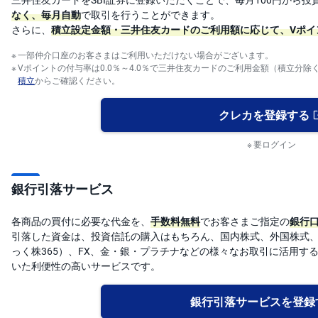
なく、毎月自動
で取引を行うことができます。
さらに、
積立設定金額・三井住友カードのご利用額に応じて、Vポイ
一部仲介口座のお客さまはご利用いただけない場合がございます。
Vポイントの付与率は0.0％～4.0％で三井住友カードのご利用金額（積立分
積立
からご確認ください。
クレカを登録する
要ログイン
銀行引落サービス
各商品の買付に必要な代金を、
手数料無料
でお客さまご指定の
銀行
引落した資金は、投資信託の購入はもちろん、国内株式、外国株式、
っく株365）、FX、金・銀・プラチナなどの様々なお取引に活用す
いた利便性の高いサービスです。
銀行引落サービスを登録