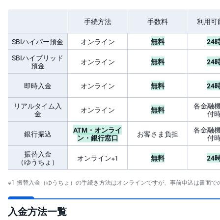
先
手続方法
手数料
利用可
物
・
オ
SBIハイパー預金
オンライン
無料
24
プ
シ
SBIハイブリッド
ョ
オンライン
無料
24
預金
ン
即時入金
オンライン
無料
24
商
品
先
リアルタイム入
各金融
オンライン
無料
物
金
付
ATM・オンライ
各金融
金
銀行振込
お客さま負担
ン・銀行窓口
付
・
銀
振替入金
・
オンライン
無料
24
※1
プ
（ゆうちょ）
ラ
チ
ナ
振替入金（ゆうちょ）の手続き方法はオンラインですが、事前申込は書面で
外
入金方法一覧
貨
建
NE