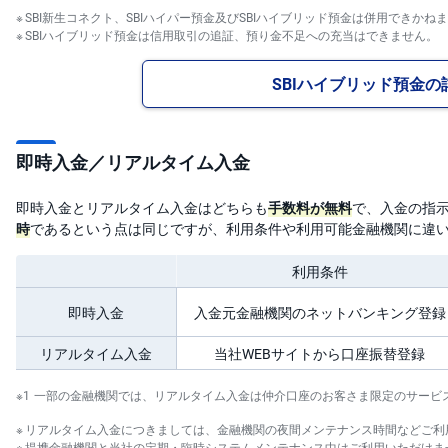
キ
SBI新生コネクト、SBIハイパー預金及びSBIハイブリッド預金は併用できかね
ュ
リ
SBIハイブリッド預金は信用取引の追証、預り金不足への充当はできません。
テ
ィ
・
SBIハイブリッド預金の
ト
ー
ク
ン
)
即時入金／リアルタイム入金
S
即時入金とリアルタイム入金はどちらも
手数料が無料
で、入金の指
BI
ラ
時
であるという点は同じですが、利用条件や利用可能金融機関に違
ッ
プ
利用条件
ロ
ボ
即時入金
入金元金融機関のネットバンキング登録
ア
ド
(R
リアルタイム入金
当社WEBサイトから口座振替登録
O
B
O
一部の金融機関では、リアルタイム入金は仲介口座のお客さま限定のサービ
P
R
リアルタイム入金につきましては、金融機関の夜間メンテナンス時間などご利
O
提携金融機関と当社の定期・臨時システムメンテナンス中はご利用いただけま