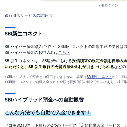
要ログイン
銀行引落サービスの詳細
SBI新生コネクト
SBIハイパー預金導入に伴い、SBI新生コネクトの新規申込の受付は2
SBIハイパー預金のお申込みは
こちら
SBI新生コネクトは、SBI証券における
投信積立の設定金額を自動入
いただくと、SBI新生銀行の円普通預金金利が引き上げられる
などの
SBIハイブリッド預金との併用はできません。詳細は
SBI新生コネクト
からご確
SBI新生コネクトで自動入金される金額は投資信託の積立分のみであり、株式
SBIハイブリッド預金への自動振替
こんな方法でも自動で入金できます！
ドコモSMTBネット銀行の2つのサービス「定額自動入金サービス