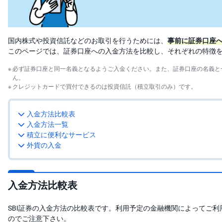
投
資
信
託
国内株式や投資信託などのお取引を行うためには、
事前に証券口座
このページでは、証券口座への入金方法を比較し、それぞれの特徴
債
券
必ず証券口座と同一名義となるようご入金ください。また、証券口座の名義と
ん。
クレジットカードで買付できるのは投資信託（積立取引のみ）です。
FX
お
入金方法比較表
ま
入金方法一覧
か
PICK
せ
UP
積立に便利なサービス
投
外貨の入金
資
S
BI
入金方法比較表
株
オ
プ
シ
SBI証券の入金方法の比較表です。利用予定の金融機関によってご
ョ
のでご注意下さい。
ン