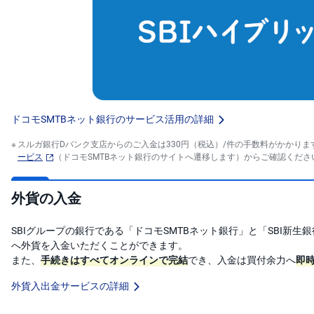
ドコモSMTBネット銀行のサービス活用の詳細
スルガ銀行Dバンク支店からのご入金は330円（税込）/件の手数料がかかります（
ービス
（ドコモSMTBネット銀行のサイトへ遷移します）からご確認くださ
外貨の入金
SBIグループの銀行である「ドコモSMTBネット銀行」と「SBI新生
へ外貨を入金いただくことができます。
また、
手続きはすべてオンラインで完結
でき、入金は買付余力へ
即
外貨入出金サービスの詳細