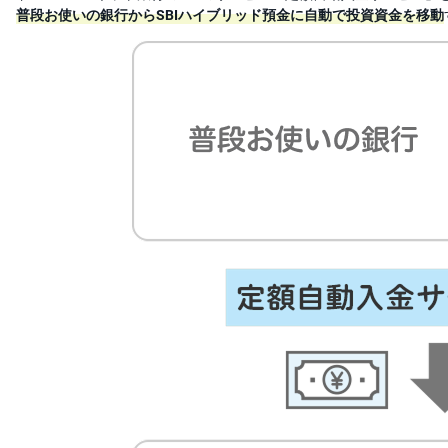
普段お使いの銀行からSBIハイブリッド預金に自動で投資資金を移動