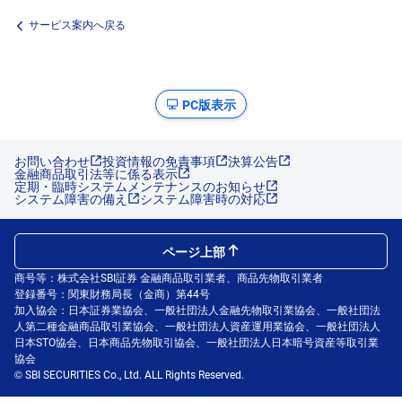
サービス案内へ戻る
PC版表示
お問い合わせ
投資情報の免責事項
決算公告
金融商品取引法等に係る表示
定期・臨時システムメンテナンスのお知らせ
システム障害の備え
システム障害時の対応
ページ上部
商号等：株式会社SBI証券 金融商品取引業者、商品先物取引業者
登録番号：関東財務局長（金商）第44号
加入協会：日本証券業協会、一般社団法人金融先物取引業協会、一般社団法
人第二種金融商品取引業協会、一般社団法人資産運用業協会、一般社団法人
日本STO協会、日本商品先物取引協会、一般社団法人日本暗号資産等取引業
協会
© SBI SECURITIES Co., Ltd. ALL Rights Reserved.