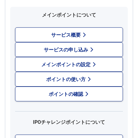
投
資
メインポイントについて
信
託
サービス概要
債
券
サービスの申し込み
FX
メインポイントの設定
お
ま
か
ポイントの使い方
PICK
せ
UP
投
資
ポイントの確認
S
BI
株
オ
IPOチャレンジポイントについて
プ
シ
ョ
ン