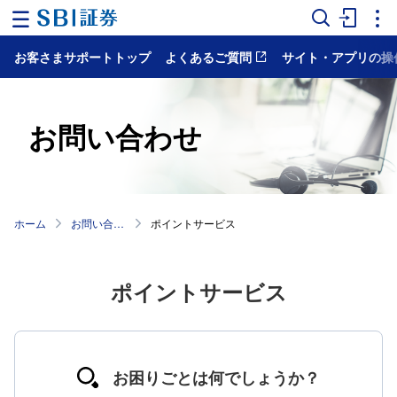
お客さまサポートトップ
よくあるご質問
サイト・アプリの操
ホ
ー
ム
お問い合わせ
マ
ー
ケ
ッ
ト
ホーム
お問い合わせ
ポイントサービス
NISA
国
内
ポイントサービス
株
式
外
国
株
お困りごとは何でしょうか？
式