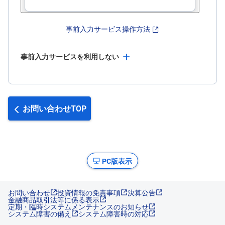
キ
ュ
リ
テ
事前入力サービス操作方法
ィ
・
ト
ー
事前入力サービスを利用しない
ク
ン
)
S
BI
お問い合わせTOP
ラ
ッ
プ
ロ
ボ
PC版表示
ア
ド
(R
O
B
お問い合わせ
投資情報の免責事項
決算公告
O
金融商品取引法等に係る表示
P
定期・臨時システムメンテナンスのお知らせ
R
システム障害の備え
システム障害時の対応
O