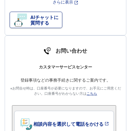
E
さらに表示
M
W
M
F
AIチャットに
質問する
取
引
所
C
F
D(
く
お問い合わせ
り
っ
く
株
カスタマーサービスセンター
3
6
5)
登録事項などの事務手続きに関するご案内です。
※お問合せ時は、口座番号が必要になりますので、お手元にご用意くだ
店
さい。口座番号がわからない方は
こちら
頭
C
F
D
S
T(
セ