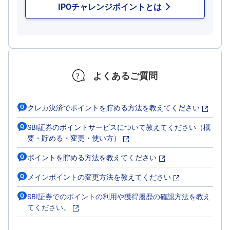
IPOチャレンジポイントとは
先
物
・
オ
プ
シ
ョ
ン
よくあるご質問
商
品
クレカ決済でポイントを貯める方法を教えてください
先
物
SBI証券のポイントサービスについて教えてください（概
要・貯める・変更・使い方）
金
・
銀
ポイントを貯める方法を教えてください
・
プ
ラ
メインポイントの変更方法を教えてください
チ
ナ
SBI証券でのポイントの利用や獲得履歴の確認方法を教え
てください。
外
貨
建
N