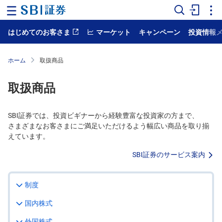
はじめてのお客さま
マーケット
キャンペーン
投資情報
ホ
ー
ム
ホーム
取扱商品
マ
ー
取扱商品
ケ
ッ
ト
SBI証券では、投資ビギナーから経験豊富な投資家の方まで、
さまざまなお客さまにご満足いただけるよう幅広い商品を取り揃
NISA
えています。
国
SBI証券のサービス案内
内
株
式
制度
外
国
国内株式
株
式
外国株式