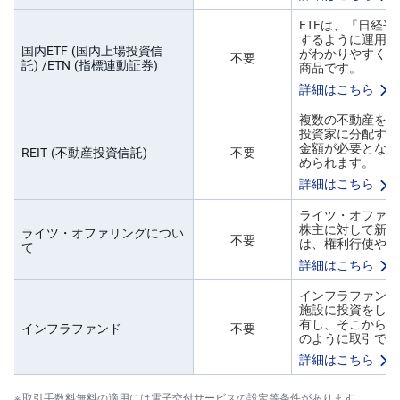
)
ETFは、『日経
するように運用さ
i
国内ETF (国内上場投資信
がわかりやすく投
D
不要
託) /ETN (指標連動証券)
商品です。
e
C
詳細はこちら
o
複数の不動産を購
投資家に分配する
金額が必要となり
REIT (不動産投資信託)
不要
められます。
詳細はこちら
ライツ・オファリ
株主に対して新株
ライツ・オファリングについ
不要
は、権利行使や買
て
詳細はこちら
インフラファンド
施設に投資をしま
有し、そこから生
インフラファンド
不要
のように取引でき
詳細はこちら
取引手数料無料の適用には電子交付サービスの設定等条件があります。