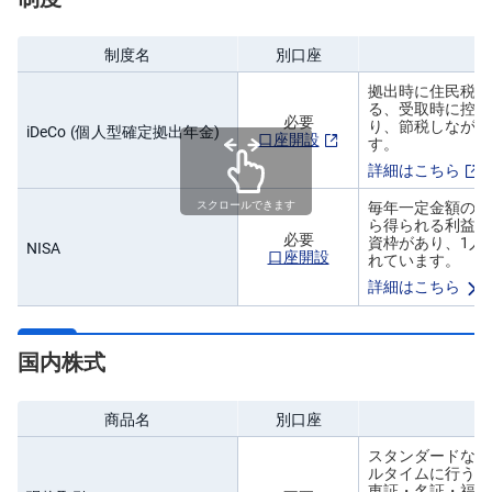
先
制度名
別口座
物
・
オ
拠出時に住民税と
プ
る、受取時に控除
シ
必要
り、節税しながら
iDeCo (個人型確定拠出年金)
ョ
口座開設
す。
ン
詳細はこちら
商
毎年一定金額の範
スクロールできます
品
ら得られる利益が
先
必要
資枠があり、1人
NISA
物
口座開設
れています。
詳細はこちら
金
・
銀
・
国内株式
プ
ラ
チ
ナ
商品名
別口座
スタンダードな株
外
貨
ルタイムに行う株
建
東証・名証・福証
NE