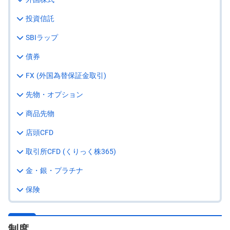
投
投資信託
資
信
SBIラップ
託
債券
債
券
FX (外国為替保証金取引)
FX
先物・オプション
商品先物
お
ま
か
店頭CFD
PICK
せ
UP
投
取引所CFD (くりっく株365)
資
金・銀・プラチナ
S
BI
保険
株
オ
プ
シ
ョ
制度
ン