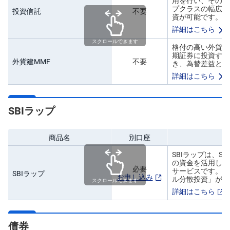
用を行い、その成
プクラスの幅広い
投資信託
不要
資が可能です。
詳細はこちら
スクロールできます
格付の高い外貨建
期証券に投資する
外貨建MMF
不要
き、為替差益と金
詳細はこちら
SBIラップ
商品名
別口座
SBIラップは、S
の資金を活用して
必要
サービスです。 
SBIラップ
お申し込み
ル分散投資」が可
スクロールできます
詳細はこちら
債券