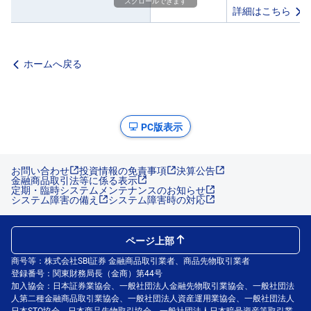
スクロールできます
詳細はこちら
ホームへ戻る
PC版表示
お問い合わせ
投資情報の免責事項
決算公告
金融商品取引法等に係る表示
定期・臨時システムメンテナンスのお知らせ
システム障害の備え
システム障害時の対応
ページ上部
商号等：株式会社SBI証券 金融商品取引業者、商品先物取引業者
登録番号：関東財務局長（金商）第44号
加入協会：日本証券業協会、一般社団法人金融先物取引業協会、一般社団法
人第二種金融商品取引業協会、一般社団法人資産運用業協会、一般社団法人
日本STO協会、日本商品先物取引協会、一般社団法人日本暗号資産等取引業