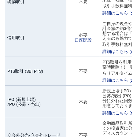
現物取引
不要
M
W
※
取引手数料無料
M
F
詳細はこちら
ご自身の現金や株
取
計金額の約3倍の
引
想する場合は「売
所
必要
信用取引
えるのも魅力です
C
口座開設
F
※
取引手数料無料
D(
く
詳細はこちら
り
っ
PTS取引を利用す
く
部時間除く)「取
株
PTS取引 (SBI PTS)
不要
3
らリアルタイムに
6
詳細はこちら
5)
新規上場 (IPO
店
公募/売出 (PO
IPO (新規上場)
頭
分に外れた回数に
不要
C
/PO (公募・売出)
用意しております
F
D
詳細はこちら
金融商品取引所の
S
くの投資家に分売
T(
ディスカウントさ
セ
立会外分売/立会外トレード
不要