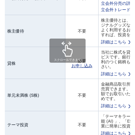
キ
立会外分売の詳細
ュ
立会外トレードの
リ
テ
ィ
株主優待とは、企
・
ジナルグッズなど
ト
よく利用するお店
株主優待
不要
ー
すれば、投資を身
ク
ン
詳細はこちら
)
当社に株式を貸し
ビスです。銀行預
S
必要
スクロールできます
利のつく銘柄もあ
BI
貸株
お申し込み
さい。
ラ
ッ
詳細はこちら
プ
金融商品取引所で
売買できます。多
ロ
ボ
額でお取引いただ
単元未満株 (S株)
不要
ア
めです。
ド
詳細はこちら
(R
O
B
「テーマキラー！
O
能 (AI) 」、
P
テーマ投資
不要
業に簡単に投資が
R
O
詳細はこちら