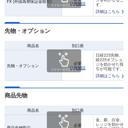
FX (外国為替保証金取引)
口座開設
す。
スクロールできます
詳細はこちら
先物・オプション
商品名
別口座
日経225先物、ミ
経225オプショ
必要
ジを効かせた投資
先物・オプション
口座開設
引が可能です。
スクロールできます
詳細はこちら
商品先物
商品名
別口座
金、銀、白金、米
レッジを効かせた
必要
商品先物取引