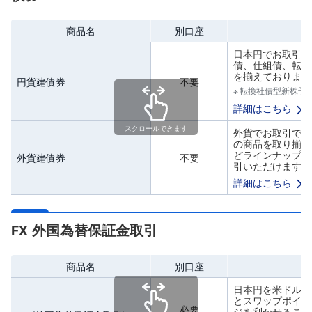
商品名
別口座
日本円でお取引で
債、仕組債、転換
を揃えております
円貨建債券
不要
転換社債型新株予
詳細はこちら
スクロールできます
外貨でお取引でき
の商品を取り揃え
どラインナップも
外貨建債券
不要
引いただけます。
詳細はこちら
FX 外国為替保証金取引
商品名
別口座
日本円を米ドルに
とスワップポイン
必要
ジを利かせること