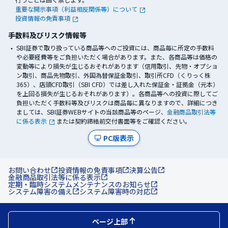
重要な開示事項（利益相反関係等）について
投資情報の免責事項
手数料及びリスク情報等
SBI証券で取り扱っている商品等へのご投資には、商品毎に所定の手数料
や必要経費等をご負担いただく場合があります。また、各商品等は価格の
変動等により損失が生じるおそれがあります（信用取引、先物・オプショ
ン取引、商品先物取引、外国為替保証金取引、取引所CFD（くりっく株
365）、店頭CFD取引（SBI CFD）では差し入れた保証金・証拠金（元本）
を上回る損失が生じるおそれがあります）。各商品等への投資に際してご
負担いただく手数料等及びリスクは商品毎に異なりますので、詳細につき
ましては、SBI証券WEBサイトの当該商品等のページ、
金融商品取引法等
に係る表示
または契約締結前交付書面等をご確認ください。
PC版表示
お問い合わせ
投資情報の免責事項
決算公告
金融商品取引法等に係る表示
定期・臨時システムメンテナンスのお知らせ
システム障害の備え
システム障害時の対応
ページ上部