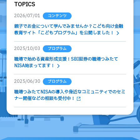
TOPICS
投
資
2026/07/01
コンテンツ
信
託
親子でお金について学んでみませんか？こども向け金融
教育サイト「こどもプログラム」を公開しました！
債
券
2025/10/03
プログラム
FX
職場で始める資産形成支援！SBI証券の職場つみたて
NISA始まってます！
お
ま
か
PICK
2025/06/30
プログラム
せ
UP
投
職場つみたてNISAの導入や身近なコミュニティでのセミ
資
ナー開催などの相談も受付中！
S
BI
株
オ
プ
シ
ョ
ン