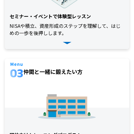
(
セ
キ
ュ
セミナー・イベントで体験型レッスン
リ
テ
NISAや積立、資産形成のステップを理解して、はじ
ィ
・
めの一歩を後押しします。
ト
ー
ク
ン
)
S
BI
仲間と一緒に鍛えたい方
ラ
ッ
プ
ロ
ボ
ア
ド
(
R
O
B
O