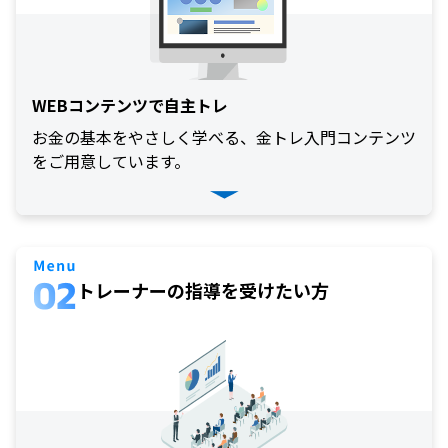
M
W
M
F
取
引
WEBコンテンツで自主トレ
所
C
お金の基本をやさしく学べる、金トレ入門コンテンツ
F
D
をご用意しています。
(
く
り
っ
く
株
3
6
5)
トレーナーの指導を
受けたい方
店
頭
C
F
D
S
T