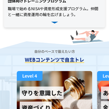
団体向けトレーニングプログラム
P
R
O
職場で始めるNISAや資産形成支援プログラム。仲間
)
と一緒に資産運用の輪を広げましょう。
i
D
e
C
o
自分のペースで鍛えたい方
WEBコンテンツ
で
自主トレ