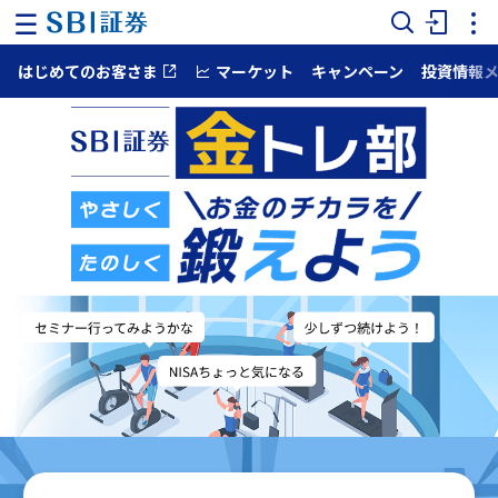
はじめてのお客さま
マーケット
キャンペーン
投資情報
ホ
ー
ム
マ
ー
ケ
ッ
ト
NISA
国
内
株
式
外
国
株
式