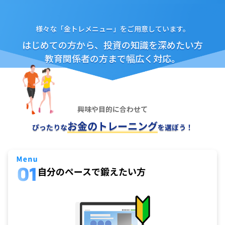
先
物
様々な「金トレメニュー」をご用意しています。
・
オ
はじめての方から、投資の知識を深めたい方
プ
シ
教育関係者の方まで幅広く対応。
ョ
ン
商
品
先
興味や目的に合わせて
物
お金
の
トレーニング
ぴったりな
を選ぼう！
金
・
銀
・
プ
自分のペースで
鍛えたい方
ラ
チ
ナ
外
貨
建
NE