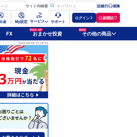
サイト
内検索
銀行
保険
ログイン
口座開設
サービス
出金
My設定
サポート
PICK UP
NEW
FX
おまかせ投資
その他の商品
2026-08-08 15:28:52