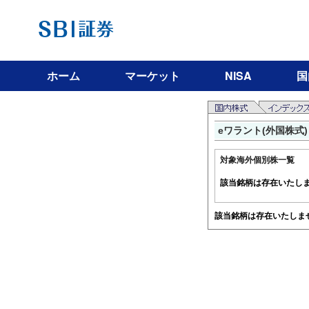
ホーム
マーケット
NISA
国
eワラント(外国株式)
対象海外個別株一覧
該当銘柄は存在いたし
該当銘柄は存在いたしま