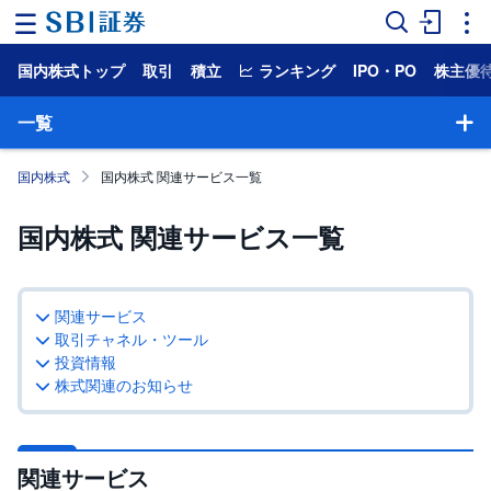
国内株式トップ
取引
積立
ランキング
IPO・PO
株主優
ホ
ー
ム
一覧
マ
国内株式
国内株式 関連サービス一覧
ー
ケ
ッ
国内株式 関連サービス一覧
ト
NISA
関連サービス
国
取引チャネル・ツール
内
投資情報
株
式
株式関連のお知らせ
外
国
株
関連サービス
式