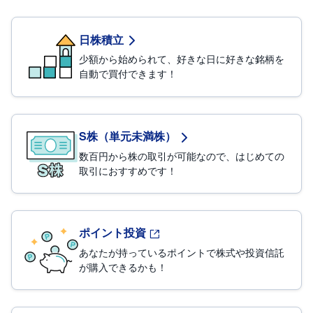
投
資
日株積立
信
託
少額から始められて、好きな日に好きな銘柄を
自動で買付できます！
債
券
FX
S株（単元未満株）
数百円から株の取引が可能なので、はじめての
お
ま
取引におすすめです！
か
PICK
せ
UP
投
資
ポイント投資
S
BI
あなたが持っているポイントで株式や投資信託
株
が購入できるかも！
オ
プ
シ
ョ
一覧
ン