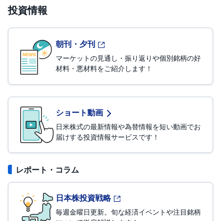
R
投資情報
O
)
i
朝刊・夕刊
D
e
マーケットの見通し・振り返りや個別銘柄の好
C
o
材料・悪材料をご紹介します！
ショート動画
日米株式の最新情報や為替情報を短い動画でお
届けする投資情報サービスです！
レポート・コラム
日本株投資戦略
毎週金曜日更新。旬な経済イベントや注目銘柄