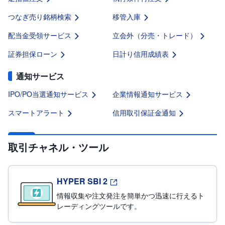
M
W
M
つなぎ売り銘柄検索
移管入庫
F
配当金受領サービス
立会外（分売・トレード）
取
引
証券担保ローン
日計り信用成績表
所
C
F
通知サービス
D
(
く
IPO/PO当選通知サービス
企業情報通知サービス
り
っ
く
スマートアラート
信用取引保証金通知
株
3
6
5)
取引チャネル・ツール
店
頭
C
HYPER SBI 2
F
D
情報収集や注文発注を簡単かつ迅速に行えるト
レーディングツールです。
S
T(