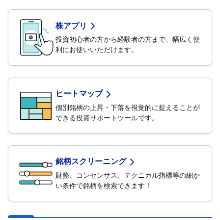
セ
キ
ュ
リ
株アプリ
テ
ィ
投資初心者の方から経験者の方まで、幅広く便
・
利にお使いいただけます。
ト
ー
ク
ン
)
ヒートマップ
S
個別銘柄の上昇・下落を視覚的に捉えることが
BI
ラ
できる投資サポートツールです。
ッ
プ
ロ
ボ
銘柄スクリーニング
ア
ド
財務、コンセンサス、テクニカル指標等の細か
(
い条件で銘柄を検索できます！
R
O
B
O
P