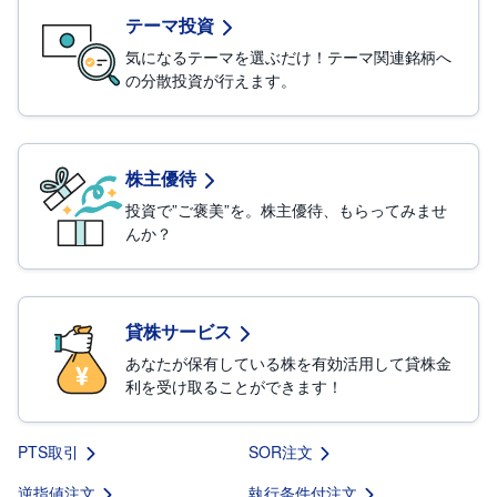
テーマ投資
日株積立
先
気になるテーマを選ぶだけ！テーマ関連銘柄へ
物
・
の分散投資が行えます。
S株（単元未満株）
オ
プ
シ
ョ
ポイント投資
ン
株主優待
テーマ投資
商
投資で”ご褒美”を。
株主優待、もらってみませ
品
んか？
先
株主優待
物
金
貸株
・
貸株サービス
銀
・
TOB（公開買付け）
あなたが保有している株を有効活用して貸株金
プ
ラ
利を受け取ることができます！
チ
ナ
PTS取引
SOR注文
外
貨
建
逆指値注文
執行条件付注文
NE