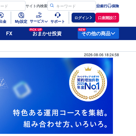
サイト
内検索
銀行
保険
ログイン
口座開設
サービス
出金
My設定
サポート
PICK UP
NEW
FX
おまかせ投資
その他の商品
2026-08-06 18:24:58