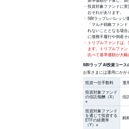
投資対象ファンドに実
おそれがあります。
SBIラップレバレッ
「マルチ戦略ファンド
れないこととなる場合
に債務不履行や倒産そ
トリプルファンドは、
ます。トリプルファン
比べて基準価額が大幅
SBIラップ AI投資コー
お客さまには運用にかか
投資一任手数料
運
投資対象ファンド
の信託報酬（X）
信
※
投資対象ファンド
を通じて投資する
銘
ETFの経費率
（Y）※