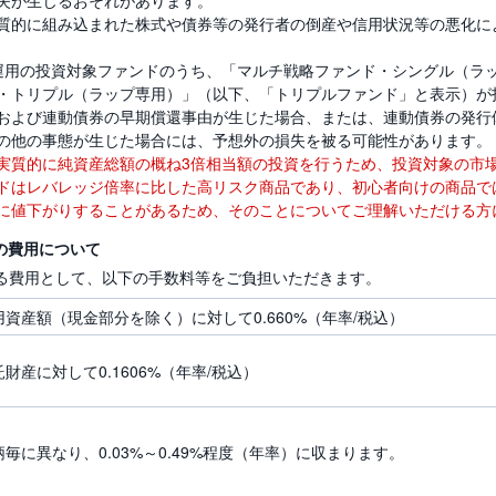
質的に組み込まれた株式や債券等の発行者の倒産や信用状況等の悪化に
ジ運用の投資対象ファンドのうち、「マルチ戦略ファンド・シングル（ラ
・トリプル（ラップ専用）」（以下、「トリプルファンド」と表示）が
および連動債券の早期償還事由が生じた場合、または、連動債券の発行
の他の事態が生じた場合には、予想外の損失を被る可能性があります。
実質的に純資産総額の概ね3倍相当額の投資を行うため、投資対象の市
ドはレバレッジ倍率に比した高リスク商品であり、初心者向けの商品で
に値下がりすることがあるため、そのことについてご理解いただける方
スの費用について
る費用として、以下の手数料等をご負担いただきます。
用資産額（現金部分を除く）に対して0.660%（年率/税込）
託財産に対して0.1606%（年率/税込）
柄毎に異なり、0.03%～0.49%程度（年率）に収まります。