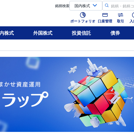
銘柄
検索
ポートフォリオ
口座管理
取引
入
内株式
外国株式
投資信託
債券