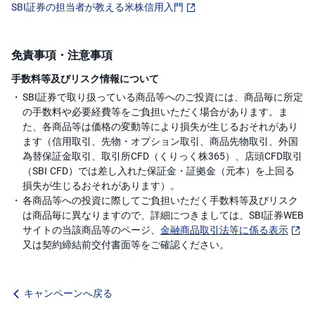
SBI証券の担当者が教える米株信用入門
免責事項・注意事項
手数料等及びリスク情報について
SBI証券で取り扱っている商品等へのご投資には、商品毎に所定
の手数料や必要経費等をご負担いただく場合があります。ま
た、各商品等は価格の変動等により損失が生じるおそれがあり
ます（信用取引、先物・オプション取引、商品先物取引、外国
為替保証金取引、取引所CFD（くりっく株365）、店頭CFD取引
（SBI CFD）では差し入れた保証金・証拠金（元本）を上回る
損失が生じるおそれがあります）。
各商品等への投資に際してご負担いただく手数料等及びリスク
は商品毎に異なりますので、詳細につきましては、SBI証券WEB
サイトの当該商品等のページ、
金融商品取引法等に係る表示
又は契約締結前交付書面等をご確認ください。
キャンペーンへ戻る