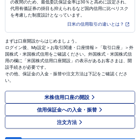
)
の夜間のため、最低委託保証金率は30％と高めに設定され、
代用有価証券の掛目も抑えられるなど国内信用に比べリスク
を考慮した制度設計となっています。
i
D
e
日米の信用取引の違いとは？
C
o
まずは口座開設からはじめましょう。
ログイン後、My設定＞お取引関連・口座情報＞「取引口座」＞外
国株式・米国株式信用をご確認ください。外国株式・米国株式信
用の欄に「米国株式信用口座開設」の表示があるお客さまは、開
設手続きが必要です。
その他、保証金の入金・振替や注文方法は下記をご確認くださ
い。
米株信用口座の開設
信用保証金への入金・振替
注文方法