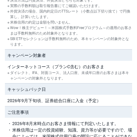
実際の手数料額は取引報告書にてご確認いただけます。
外貨決済の場合、国内約定日のTTSレート（小数点以下切り捨て）で円換
算し、計算いたします。
米株信用の約定は金額を問いません。
Wow！株主デビュー！～米国株式手数料Freeプログラム～の適用のお客さ
まは手数料無料のため対象外となります。
SBI ETFセレクションは手数料無料のため、本キャンペーンの対象外とな
ります。
キャンペーン対象者
インターネットコース（プランC含む）のお客さま
ダイレクト、IFA、対面コース、法人口座、未成年口座のお客さまは本キ
ャンペーンの対象外となります。
キャッシュバック日
2026年9月下旬頃、証券総合口座に入金（予定）
ご注意事項
2026年8月末時点のお客さま情報にて判定いたします。
米株信用は一定の投資経験、知識、資力等が必要ですので、場
合によっては、米国株式信用口座の開設に応じることができな