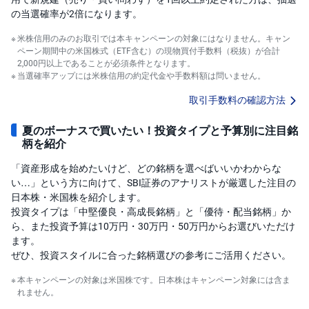
M
W
の当選確率が2倍になります。
M
F
米株信用のみのお取引では本キャンペーンの対象にはなりません。キャン
ペーン期間中の米国株式（ETF含む）の現物買付手数料（税抜）が合計
取
2,000円以上であることが必須条件となります。
引
当選確率アップには米株信用の約定代金や手数料額は問いません。
所
C
F
取引手数料の確認方法
D(
く
り
夏のボーナスで買いたい！投資タイプと予算別に注目銘
っ
柄を紹介
く
株
3
「資産形成を始めたいけど、どの銘柄を選べばいいかわからな
6
い…」という方に向けて、SBI証券のアナリストが厳選した注目の
5)
日本株・米国株を紹介します。
投資タイプは「中堅優良・高成長銘柄」と「優待・配当銘柄」か
店
頭
ら、また投資予算は10万円・30万円・50万円からお選びいただけ
C
ます。
F
D
ぜひ、投資スタイルに合った銘柄選びの参考にご活用ください。
本キャンペーンの対象は米国株です。日本株はキャンペーン対象には含ま
S
れません。
T(
セ