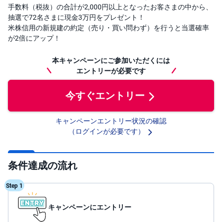
手数料（税抜）の合計が2,000円以上となったお客さまの中から、
投
抽選で72名さまに現金3万円をプレゼント！
資
米株信用の新規建の約定（売り・買い問わず）を行うと当選確率
信
託
が2倍にアップ！
債
本キャンペーンにご参加いただくには
券
エントリーが必要です
FX
今すぐエントリー
お
ま
キャンペーンエントリー状況の確認
か
PICK
（ログインが必要です）
せ
UP
投
資
条件達成の流れ
S
BI
株
Step 1
オ
プ
シ
キャンペーンにエントリー
ョ
ン