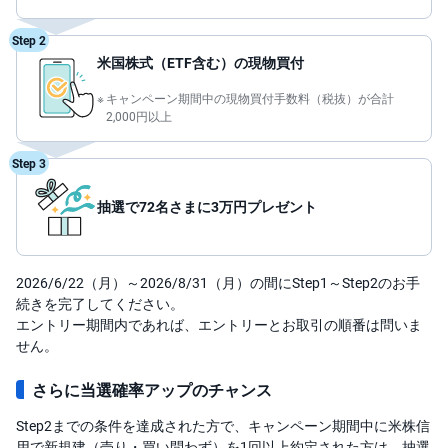
先
Step 2
物
米国株式（ETF含む）の現物買付
・
オ
プ
キャンペーン期間中の現物買付手数料（税抜）が合計
シ
2,000円以上
ョ
ン
Step 3
商
品
抽選で72名さまに3万円プレゼント
先
物
金
2026/6/22（月）～2026/8/31（月）の間にStep1～Step2のお手
・
銀
続きを完了してください。
・
エントリー期間内であれば、エントリーとお取引の順番は問いま
プ
ラ
せん。
チ
ナ
さらに当選確率アップのチャンス
外
Step2までの条件を達成された方で、キャンペーン期間中に米株信
貨
建
用で新規建（売り・買い問わず）を1回以上約定された方は、抽選
NE