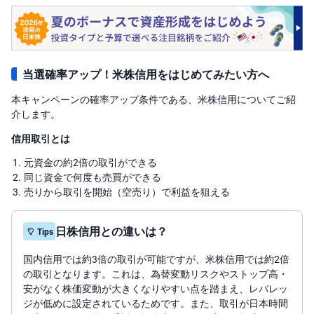
キ
ュ
リ
テ
ィ
・
ト
当選確率アップ！米株信用をはじめてみたい方へ
ー
ク
ン
本キャンペーンの確率アップ条件である、米株信用についてご紹
)
介します。
S
信用取引とは
BI
ラ
元資金の約2倍の取引ができる
ッ
プ
同じ資金で何度も売買ができる
売りから取引を開始（空売り）で利益を狙える
ロ
ボ
ア
日株信用との違いは？
Tips
ド
(R
O
国内信用では約3倍の取引が可能ですが、米株信用では約2倍
B
の取引となります。これは、為替変動リスクやストップ高・
O
P
安がなく株価変動が大きくなりやすい点を踏まえ、レバレッ
R
ジが低めに設定されているためです。また、取引が日本時間
O