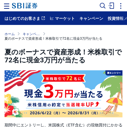
はじめてのお客さま
マーケット
キャンペーン
投資情報
ホ
ー
ム
ホーム
キャンペーン・プログラム
夏のボーナスで資産形成！米株取引で72名に現金3万円が当たる
マ
ー
夏のボーナスで資産形成！米株取引で
ケ
ッ
72名に現金3万円が当たる
ト
NISA
国
内
株
式
外
国
株
式
期間中にエントリーし、米国株式（ETF含む）の現物買付にかかる