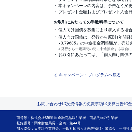
本キャンペーンの内容は、予告なく変
プレゼント金額およびプレゼント入金
お取引にあたっての手数料等について
個人向け国債を募集により購入する場
個人向け国債は、発行から原則1年間経
×0.79685」の中途換金調整額が、
発行から一定期間の間に中途換金する場合に
お取引にあたっては、「個人向け国債
キャンペーン・プログラムへ戻る
お問い合わせ
投資情報の免責事項
決算公告
金
商号等：株式会社SBI証券 金融商品取引業者、商品先物取引業者
登録番号：関東財務局長（金商）第44号
加入協会：日本証券業協会、一般社団法人金融先物取引業協会、一般社団