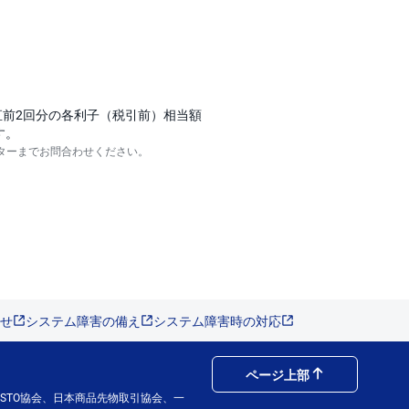
直前2回分の各利子（税引前）相当額
す。
ターまでお問合わせください。
せ
システム障害の備え
システム障害時の対応
ページ上部
STO協会、日本商品先物取引協会、一