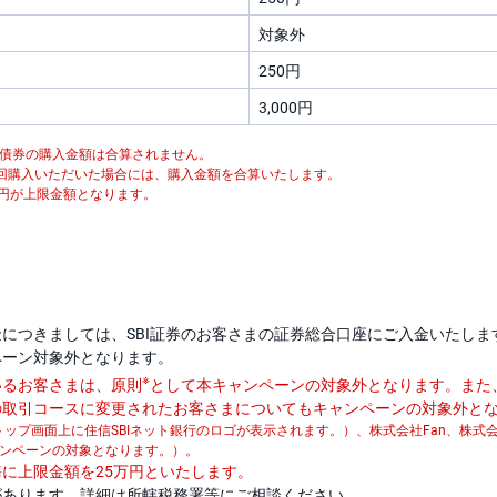
対象外
250円
3,000円
る債券の購入金額は合算されません。
回購入いただいた場合には、購入金額を合算いたします。
万円が上限金額となります。
につきましては、SBI証券のお客さまの証券総合口座にご入金いたし
ペーン対象外となります。
※
いるお客さまは、原則
として本キャンペーンの対象外となります。また
の取引コースに変更されたお客さまについてもキャンペーンの対象外と
トップ画面上に住信SBIネット銀行のロゴが表示されます。）、株式会社Fan、株
ンペーンの対象となります。）。
に上限金額を25万円といたします。
があります。詳細は所轄税務署等にご相談ください。