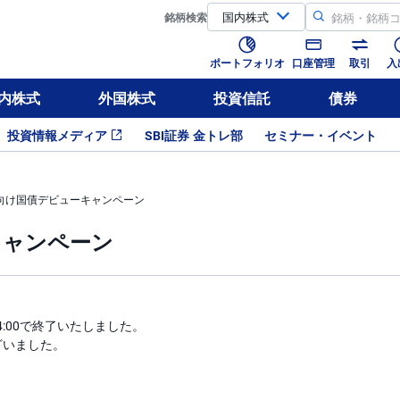
銘柄
検索
ポートフォリオ
口座管理
取引
入
内株式
外国株式
投資信託
債券
投資情報メディア
SBI証券 金トレ部
セミナー・イベント
向け国債デビューキャンペーン
キャンペーン
14:00で終了いたしました。
ざいました。