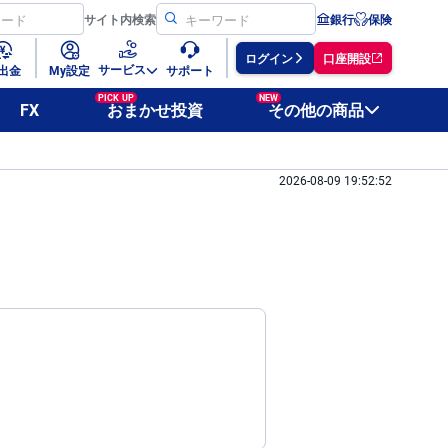
サイト
内検索
銀行
保険
ログイン
口座開設
サービス
出金
My設定
サポート
PICK UP
NEW
FX
おまかせ投資
その他の商品
2026-08-09 19:52:52