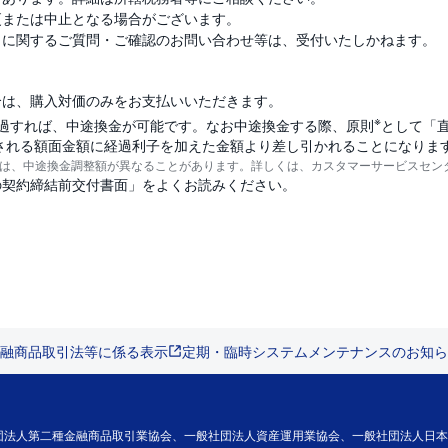
更または中止となる場合がございます。
日に関するご質問・ご確認のお問い合わせ等は、受付いたしかねます。
合は、購入対価のみをお支払いいただきます。
※
過すれば、中途換金が可能です。なお中途換金する際、原則
として「
売却される額面金額に経過利子を加えた金額より差し引かれることになりま
は、中途換金調整額が異なることがあります。詳しくは、カスタマーサービスセン
の契約締結前交付書面」をよくお読みください。
融商品取引法等に係る表示
定期・臨時システムメンテナンスのお知ら
法人第二種金融商品取引業協会、一般社団法人資産運用業協会、一般社団法人日本