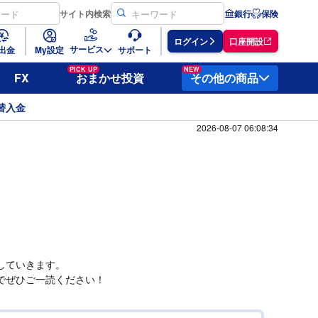
サイト
内検索
銀行
保険
ログイン
口座開設
サービス
出金
My設定
サポート
PICK UP
NEW
FX
おまかせ投資
その他の商品
替入金
2026-08-07 06:08:34
していきます。
でぜひご一読ください！