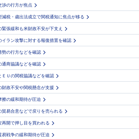
交渉の行方が焦点
型減税・歳出法成立で関税通知に焦点が移る
の緊張緩和も米財政不安が下支え
のイラン攻撃に対する報復措置を確認
情勢の行方などを確認
の通商協議などを確認
とＥＵの関税協議などを確認
の財政不安や関税懸念が支援
摩擦の緩和期待が圧迫
の貿易合意などで戻りを売られる
安再開で押し目を買われる
貿易戦争の緩和期待が圧迫