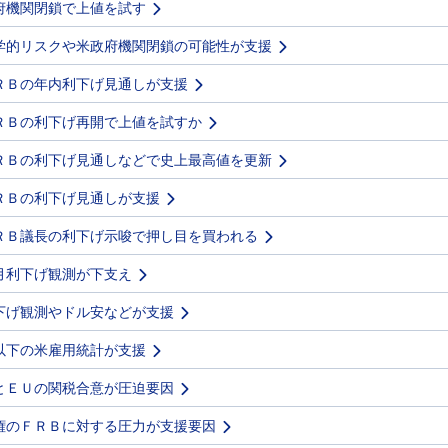
府機関閉鎖で上値を試す
学的リスクや米政府機関閉鎖の可能性が支援
ＲＢの年内利下げ見通しが支援
ＲＢの利下げ再開で上値を試すか
ＲＢの利下げ見通しなどで史上最高値を更新
ＲＢの利下げ見通しが支援
ＲＢ議長の利下げ示唆で押し目を買われる
月利下げ観測が下支え
下げ観測やドル安などが支援
以下の米雇用統計が支援
とＥＵの関税合意が圧迫要因
権のＦＲＢに対する圧力が支援要因