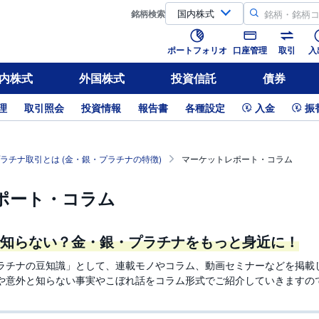
銘柄
検索
ポートフォリオ
口座管理
取引
入
内株式
外国株式
投資信託
債券
理
取引照会
投資情報
報告書
各種設定
入金
振
ラチナ取引とは (金・銀・プラチナの特徴)
マーケットレポート・コラム
ポート・コラム
知らない？金・銀・プラチナをもっと身近に！
ラチナの豆知識」として、連載モノやコラム、動画セミナーなどを掲載
や意外と知らない事実やこぼれ話をコラム形式でご紹介していきますの