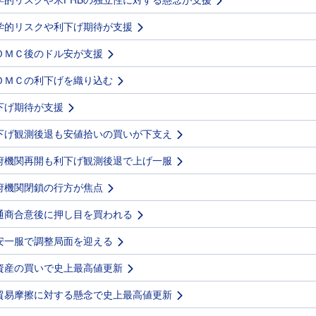
学的リスクや利下げ期待が支援
ＯＭＣ後のドル安が支援
ＯＭＣの利下げを織り込む
下げ期待が支援
下げ観測後退も安値拾いの買いが下支え
府機関再開も利下げ観測後退で上げ一服
府機関閉鎖の行方が焦点
通商合意後に押し目を買われる
安一服で調整局面を迎える
資産の買いで史上最高値更新
貿易摩擦に対する懸念で史上最高値更新