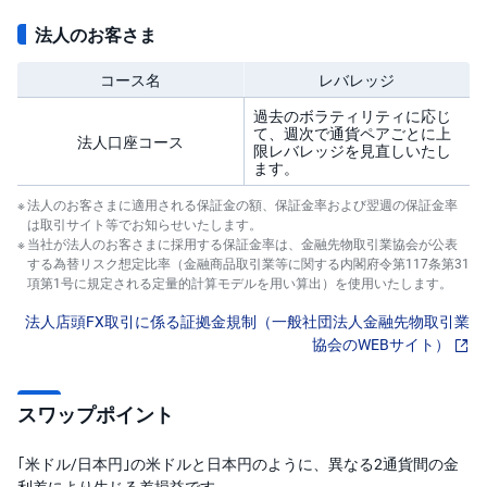
法人のお客さま
コース名
レバレッジ
過去のボラティリティに応じ
て、週次で通貨ペアごとに上
法人口座コース
限レバレッジを見直しいたし
ます。
法人のお客さまに適用される保証金の額、保証金率および翌週の保証金率
は取引サイト等でお知らせいたします。
当社が法人のお客さまに採用する保証金率は、金融先物取引業協会が公表
する為替リスク想定比率（金融商品取引業等に関する内閣府令第117条第31
項第1号に規定される定量的計算モデルを用い算出）を使用いたします。
法人店頭FX取引に係る証拠金規制（一般社団法人金融先物取引業
協会のWEBサイト）
スワップポイント
｢米ドル/日本円｣の米ドルと日本円のように、異なる2通貨間の金
利差により生じる差損益です。