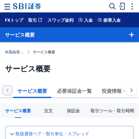
FXトップ
取引
スワップ金利
入金
振替入金
ホ
ー
ム
サービス概要
マ
ー
外国為替保証金取引 （SBI FX）
サービス概要
ケ
ッ
ト
サービス概要
NISA
サービス概要
必要保証金一覧
投資情報・ツー
国
内
株
式
サービス概要
注文
保証金
取引ツール・取引時間
外
国
株
取扱通貨ペア・取引単位・スプレッド
式