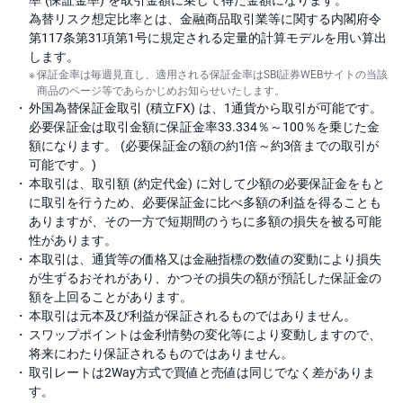
為替リスク想定比率とは、金融商品取引業等に関する内閣府令
第117条第31項第1号に規定される定量的計算モデルを用い算出
します。
保証金率は毎週見直し、適用される保証金率はSBI証券WEBサイトの当該
商品のページ等であらかじめお知らせいたします。
外国為替保証金取引 (積立FX) は、1通貨から取引が可能です。
必要保証金は取引金額に保証金率33.334％～100％を乗じた金
額になります。 (必要保証金の額の約1倍～約3倍までの取引が
可能です。)
本取引は、取引額 (約定代金) に対して少額の必要保証金をもと
に取引を行うため、必要保証金に比べ多額の利益を得ることも
ありますが、その一方で短期間のうちに多額の損失を被る可能
性があります。
本取引は、通貨等の価格又は金融指標の数値の変動により損失
が生ずるおそれがあり、かつその損失の額が預託した保証金の
額を上回ることがあります。
本取引は元本及び利益が保証されるものではありません。
スワップポイントは金利情勢の変化等により変動しますので、
将来にわたり保証されるものではありません。
取引レートは2Way方式で買値と売値は同じでなく差がありま
す。