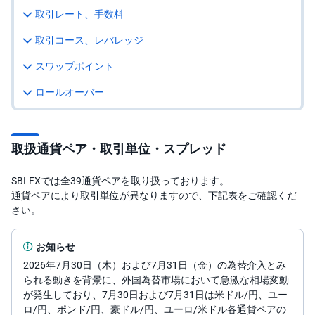
取引レート、手数料
投
資
取引コース、レバレッジ
信
託
スワップポイント
債
ロールオーバー
券
FX
取扱通貨ペア・取引単位・スプレッド
お
ま
か
SBI FXでは全39通貨ペアを取り扱っております。
PICK
せ
UP
通貨ペアにより取引単位が異なりますので、下記表をご確認くだ
投
資
さい。
S
お知らせ
BI
株
2026年7月30日（木）および7月31日（金）の為替介入とみ
オ
られる動きを背景に、外国為替市場において急激な相場変動
プ
シ
が発生しており、7月30日および7月31日は米ドル/円、ユー
ョ
ロ/円、ポンド/円、豪ドル/円、ユーロ/米ドル各通貨ペアの
ン