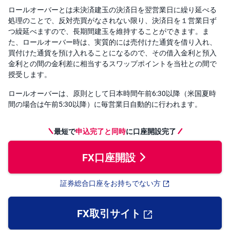
ロールオーバーとは未決済建玉の決済日を翌営業日に繰り延べる
処理のことで、反対売買がなされない限り、決済日を１営業日ず
つ繰延べますので、長期間建玉を維持することができます。ま
た、ロールオーバー時は、実質的には売付けた通貨を借り入れ、
買付けた通貨を預け入れることになるので、その借入金利と預入
金利との間の金利差に相当するスワップポイントを当社との間で
授受します。
ロールオーバーは、原則として日本時間午前6:30以降（米国夏時
間の場合は午前5:30以降）に毎営業日自動的に行われます。
最短で
申込完了と同時
に口座開設完了
FX口座開設
証券総合口座をお持ちでない方
FX取引サイト