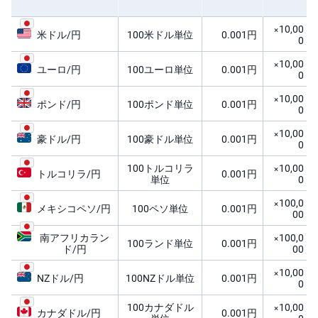
M
W
M
F
×10,00
米ドル/円
100米ドル単位
0.001円
0
取
×10,00
引
ユーロ/円
100ユーロ単位
0.001円
0
所
C
×10,00
F
ポンド/円
100ポンド単位
0.001円
D(
0
く
り
×10,00
っ
豪ドル/円
100豪ドル単位
0.001円
0
く
株
100トルコリラ
×10,00
3
トルコリラ/円
0.001円
6
単位
0
5)
×100,0
メキシコペソ/円
100ペソ単位
0.001円
00
店
頭
南アフリカラン
×100,0
C
100ランド単位
0.001円
ド/円
00
F
D
×10,00
NZドル/円
100NZドル単位
0.001円
0
S
T(
100カナダドル
×10,00
カナダドル/円
0.001円
セ