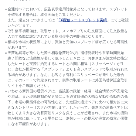
全通貨ペアにおいて、広告表示適用対象外となっております。スプレッド
を確認する場合は、取引画面をご覧ください。
また、過去分につきましては「
FX配信レートスプレッド実績
」にてご確認
いただけます。
取引倍率初期値は、取引サイト、スマホアプリの注文画面にて注文数量を
入力する際に設定されている取引倍率の初期値になります。
相場や市場の状況等により、買値と売値のスプレッド幅が広くなる可能性
があります。
天変地異等が発生した際の相場急変時並びに指標発表時や営業時間開始・
終了間際など流動性が著しく低下したときには、お客さまが注文時に指定
したレートと実際に約定するレートとの間に相違（スリッページ）が生
じ、当社が提示する「スプレッド」よりも高いスプレッドで取引が行われ
る場合があります。なお、お客さま有利にスリッページが発生した場合
は、そのレートで約定されます。実際の取引レートは外国為替保証金取引
サイトをご確認ください。
いわゆる新興国の通貨ペアは、当該国の政治・経済・社会情勢の不安定化
や混乱、また現地規制の変更等による通貨価値の大幅な変動や流動性の低
下、市場の機能停止の可能性など、先進国の通貨ペアに比べて相対的に大
きなカントリーリスクが内在します。したがって、先進国の通貨ペアと比
較してより大きな為替変動リスクを負うことが想定され、また市場の流動
性が極端に低下している場合には、為替レートの提示や注文の成立が困難
になる可能性があります。