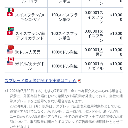
ルコリラ
ン単位
0
ン
0.00001ス
スイスフラン/メ
100スイスフラ
×10,00
イスフラ
キシコペソ
ン単位
0
ン
0.00001ス
スイスフラン/南
100スイスフラ
×10,00
イスフラ
アフリカランド
ン単位
0
ン
0.00001人
×10,00
米ドル/人民元
100米ドル単位
民元
0
米ドル/カナダド
0.00001カ
×10,00
100米ドル単位
ル
ナダドル
0
スプレッド提示等に関する実績はこちら
2026年7月30日（木）および7月31日（金）の為替介入とみられる動きを
背景に、外国為替市場において急激な相場変動が発生しており、当社の通
常スプレッドをご提示できない場合があります。
2026年8月3日（月）以降は、スプレッド広告表示適用対象外としていた
通貨ペアだけではなく、米ドル/円、ユーロ/円、ポンド/円、豪ドル/円、
ユーロ/米ドルの5通貨ペアも含む、全ての通貨ペア・全ての時間帯のお取
引について、取引数量に関わらずスプレッド広告表示の適用除外とさせて
いただきます。