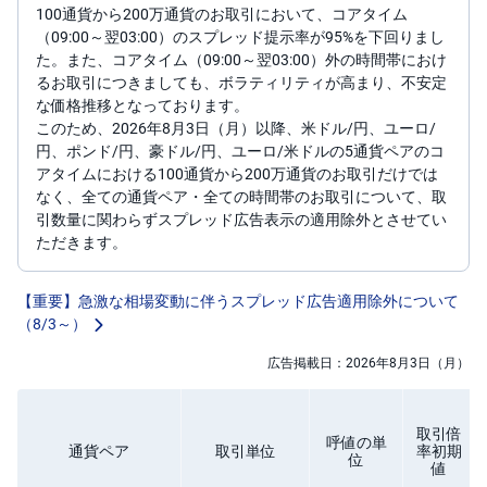
100通貨から200万通貨のお取引において、コアタイム
（09:00～翌03:00）のスプレッド提示率が95%を下回りまし
先
物
た。また、コアタイム（09:00～翌03:00）外の時間帯におけ
・
るお取引につきましても、ボラティリティが高まり、不安定
オ
プ
な価格推移となっております。
シ
このため、2026年8月3日（月）以降、米ドル/円、ユーロ/
ョ
ン
円、ポンド/円、豪ドル/円、ユーロ/米ドルの5通貨ペアのコ
アタイムにおける100通貨から200万通貨のお取引だけでは
なく、全ての通貨ペア・全ての時間帯のお取引について、取
商
品
引数量に関わらずスプレッド広告表示の適用除外とさせてい
先
ただきます。
物
金
【重要】急激な相場変動に伴うスプレッド広告適用除外について
・
（8/3～）
銀
・
プ
広告掲載日：2026年8月3日（月）
ラ
チ
ナ
取引倍
呼値の単
通貨ペア
取引単位
率初期
外
位
貨
値
建
NE