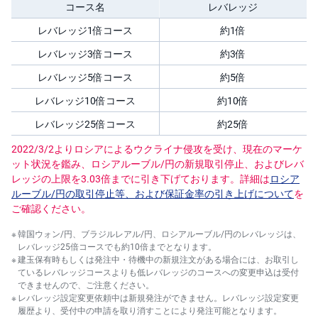
コース名
レバレッジ
レバレッジ1倍コース
約1倍
レバレッジ3倍コース
約3倍
レバレッジ5倍コース
約5倍
レバレッジ10倍コース
約10倍
レバレッジ25倍コース
約25倍
2022/3/2よりロシアによるウクライナ侵攻を受け、現在のマーケ
ット状況を鑑み、ロシアルーブル/円の新規取引停止、およびレバ
レッジの上限を3.03倍までに引き下げております。詳細は
ロシア
ルーブル/円の取引停止等、および保証金率の引き上げについて
を
ご確認ください。
韓国ウォン/円、ブラジルレアル/円、ロシアルーブル/円のレバレッジは、
レバレッジ25倍コースでも約10倍までとなります。
建玉保有時もしくは発注中・待機中の新規注文がある場合には、お取引し
ているレバレッジコースよりも低レバレッジのコースへの変更申込は受付
できませんので、ご注意ください。
レバレッジ設定変更依頼中は新規発注ができません。レバレッジ設定変更
履歴より、受付中の申請を取り消すことにより発注可能となります。