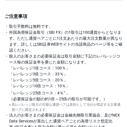
ご注意事項
取引手数料は無料です。
外国為替保証金取引（SBI FX）の1取引は100通貨からとなりま
す。ただし通貨ペアごとに1注文あたりの最大注文数量が異なり
ます。詳しくはSBI証券WEBサイトの当該商品のページ等をご確
認ください。
個人のお客さまの必要保証金は取引金額に下記のレバレッジコ
ース毎の保証金率を乗じた金額になります。
「レバレッジ1倍コース：100％」
「レバレッジ3倍コース：33％」
「レバレッジ5倍コース：20％」
「レバレッジ10倍コース：10％」
※
「レバレッジ25倍コース：4％
」
（必要保証金の額の約1倍～25倍の取引が可能です。）
高レバレッジ取引の可能な通貨ペアは原則として当社が指定する主要通
貨ペアに限定されます。
法人のお客さまの必要保証金は金融先物取引業協会、及びNEX
Data Servicesが算出した通貨ペアごとの為替リスク想定比
率 (保証金率) を取引金額に乗じて得た金額になります。