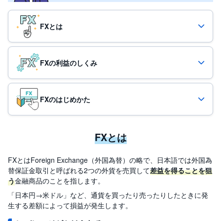
投
資
FXとは
信
託
債
FXの利益のしくみ
券
FX
FXのはじめかた
お
ま
か
PICK
せ
UP
FXとは
投
資
FXとはForeign Exchange（外国為替）の略で、日本語では外国為
S
替保証金取引と呼ばれる2つの外貨を売買して
差益を得ることを狙
BI
う
金融商品のことを指します。
株
オ
「日本円→米ドル」など、通貨を買ったり売ったりしたときに発
プ
シ
生する差額によって損益が発生します。
ョ
ン