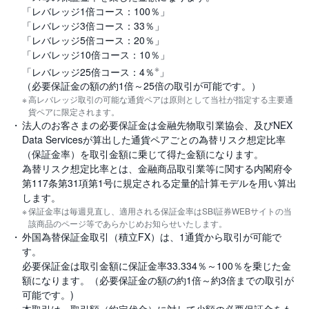
「レバレッジ1倍コース：100％」
「レバレッジ3倍コース：33％」
「レバレッジ5倍コース：20％」
「レバレッジ10倍コース：10％」
※
「レバレッジ25倍コース：4％
」
（必要保証金の額の約1倍～25倍の取引が可能です。）
高レバレッジ取引の可能な通貨ペアは原則として当社が指定する主要通
貨ペアに限定されます。
法人のお客さまの必要保証金は金融先物取引業協会、及びNEX
Data Servicesが算出した通貨ペアごとの為替リスク想定比率
（保証金率）を取引金額に乗じて得た金額になります。
為替リスク想定比率とは、金融商品取引業等に関する内閣府令
第117条第31項第1号に規定される定量的計算モデルを用い算出
します。
保証金率は毎週見直し、適用される保証金率はSBI証券WEBサイトの当
該商品のページ等であらかじめお知らせいたします。
外国為替保証金取引（積立FX）は、1通貨から取引が可能で
す。
必要保証金は取引金額に保証金率33.334％～100％を乗じた金
額になります。（必要保証金の額の約1倍～約3倍までの取引が
可能です。)