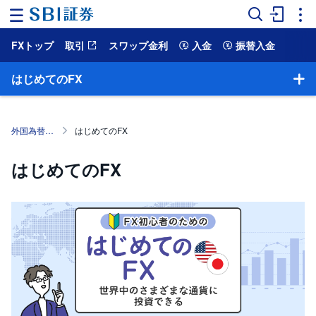
FXトップ
取引
スワップ金利
入金
振替入金
ホ
ー
ム
はじめてのFX
マ
ー
ケ
外国為替保証金取引（SBI FX）
はじめてのFX
ッ
ト
はじめてのFX
NISA
国
内
株
式
外
国
株
式