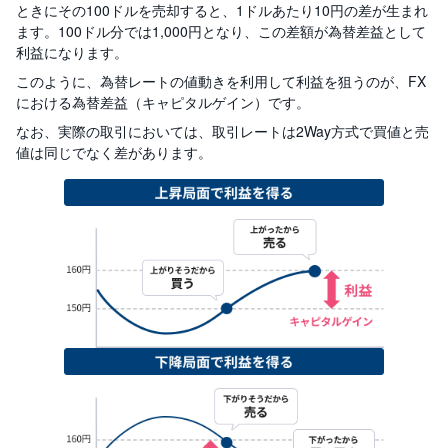
R
ときにその100ドルを売却すると、1ドルあたり10円の差が生まれ
O
)
ます。100ドル分では1,000円となり、この差額が為替差益として
利益になります。
i
このように、為替レートの値動きを利用して利益を狙うのが、FX
D
における為替差益（キャピタルゲイン）です。
e
C
なお、実際の取引においては、取引レートは2Way方式で買値と売
o
値は同じでなく差があります。