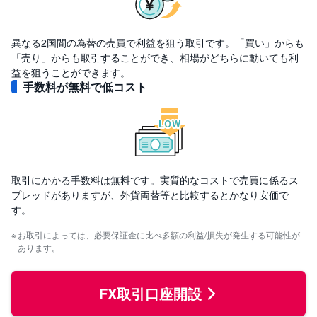
M
W
M
F
異なる2国間の為替の売買で利益を狙う取引です。「買い」からも
「売り」からも取引することができ、相場がどちらに動いても利
取
引
益を狙うことができます。
所
手数料が無料で
低コスト
C
F
D
(
く
り
っ
く
株
3
取引にかかる手数料は無料です。実質的なコストで売買に係るス
6
プレッドがありますが、外貨両替等と比較するとかなり安価で
5)
す。
店
お取引によっては、必要保証金に比べ多額の利益/損失が発生する可能性が
頭
あります。
C
F
D
FX取引口座開設
S
T(