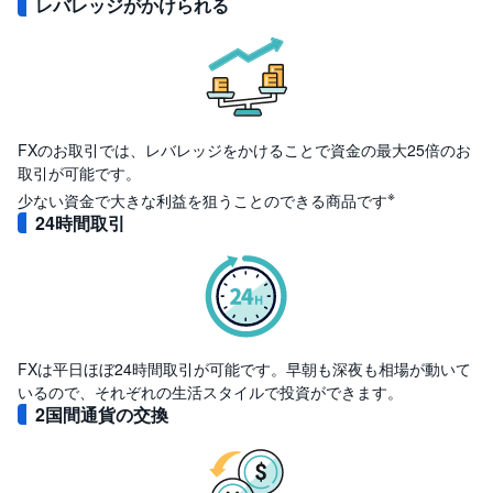
レバレッジが
かけられる
先
物
・
オ
プ
シ
ョ
FXのお取引では、レバレッジをかけることで資金の最大25倍のお
ン
取引が可能です。
※
少ない資金で大きな利益を狙うことのできる商品です
商
品
24時間取引
先
物
金
・
銀
・
プ
FXは平日ほぼ24時間取引が可能です。早朝も深夜も相場が動いて
ラ
チ
いるので、それぞれの生活スタイルで投資ができます。
ナ
2国間通貨の交換
外
貨
建
NE