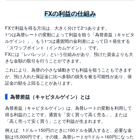
セ
キ
ュ
FXの利益の仕組み
リ
テ
ィ
FXで利益を得る方法は、大きく分けて2つあります。
・
ト
1つは為替レートの変動によって利益を狙う「為替差益（キャピタ
ー
ルゲイン）」、もう1つは通貨間の金利差によって日々発生する
ク
ン
「スワップポイント（インカムゲイン）」です。
)
FXには「レバレッジ」という仕組みがあり、預けた資金よりも大
きな金額の取引を行うことができます。
S
BI
これにより、為替の小さな値動きでも利益を狙うこともできます
ラ
が、預け入れた保証金に比べ多額の損失を被る可能性があり、保
ッ
プ
証金の額を上回ることがあります。
為替差益（キャピタルゲイン）とは
ロ
ボ
ア
為替差益（キャピタルゲイン）は、為替レートの変動を利用して
ド
(
得る利益のことです。通貨を「安く買って高く売る」、または
R
「高く売って安く買う」ことで利益が生まれます。
O
B
例えば、1ドル＝150円のときに100ドルを購入すると、必要な金
O
P
額は15,000円です。その後、為替レートが1ドル＝160円になった