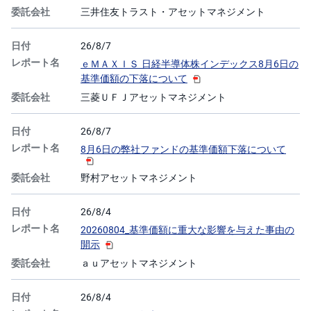
三井住友トラスト・アセットマネジメント
投
資
信
26/8/7
託
ｅＭＡＸＩＳ 日経半導体株インデックス8月6日の
基準価額の下落について
債
券
三菱ＵＦＪアセットマネジメント
FX
26/8/7
8月6日の弊社ファンドの基準価額下落について
お
ま
か
野村アセットマネジメント
PICK
せ
UP
投
資
26/8/4
20260804_基準価額に重大な影響を与えた事由の
S
開示
BI
株
ａｕアセットマネジメント
オ
プ
シ
ョ
26/8/4
ン