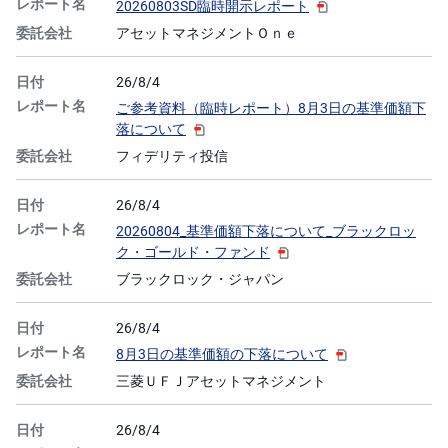
20260803SD臨時開示レポート
アセットマネジメントＯｎｅ
先
物
・
オ
26/8/4
プ
ご参考資料（臨時レポート）8月3日の基準価額下
シ
ョ
落について
ン
フィデリティ投信
商
品
26/8/4
先
物
20260804_基準価額下落について_ブラックロッ
ク・ゴールド・ファンド
金
ブラックロック・ジャパン
・
銀
・
プ
26/8/4
ラ
8月3日の基準価額の下落について
チ
ナ
三菱ＵＦＪアセットマネジメント
外
貨
26/8/4
建
NE