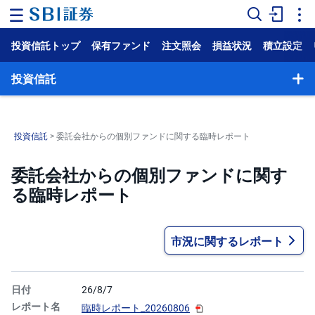
投資信託トップ
保有ファンド
注文照会
損益状況
積立設定
ホ
ー
ム
投資信託
マ
ー
ケ
投資信託
> 委託会社からの個別ファンドに関する臨時レポート
ッ
ト
委託会社からの個別ファンドに関す
NISA
る臨時レポート
国
内
株
市況に関するレポート
式
外
国
26/8/7
株
式
臨時レポート_20260806