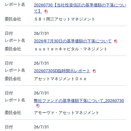
キ
20260730【当社投資信託の基準価額の下落につい
ュ
リ
て】
テ
ィ
ＳＢＩ岡三アセットマネジメント
・
ト
ー
26/7/31
ク
ン
2026年7月30日の基準価額の下落について
)
ｓｕｓｔｅｎキャピタル・マネジメント
S
BI
26/7/31
ラ
ッ
20260730SD臨時開示レポート
プ
アセットマネジメントＯｎｅ
ロ
ボ
26/7/31
ア
ド
弊社ファンドの基準価額下落について_20260730
(R
O
B
アモーヴァ・アセットマネジメント
O
P
R
26/7/31
O