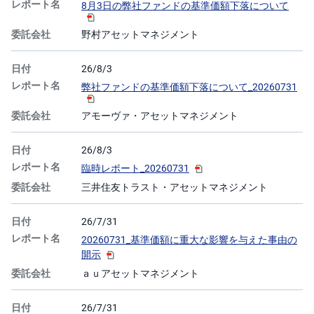
8月3日の弊社ファンドの基準価額下落について
M
W
M
F
野村アセットマネジメント
取
引
26/8/3
所
弊社ファンドの基準価額下落について_20260731
C
F
D(
アモーヴァ・アセットマネジメント
く
り
っ
く
26/8/3
株
3
臨時レポート_20260731
6
5)
三井住友トラスト・アセットマネジメント
店
26/7/31
頭
C
20260731_基準価額に重大な影響を与えた事由の
F
開示
D
ａｕアセットマネジメント
S
T(
26/7/31
セ