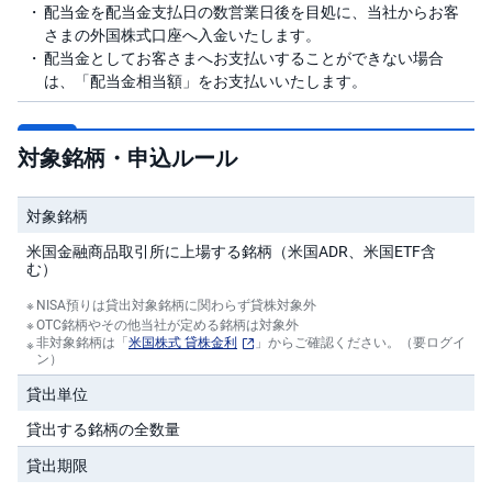
配当金を配当金支払日の数営業日後を目処に、当社からお客
さまの外国株式口座へ入金いたします。
先
配当金としてお客さまへお支払いすることができない場合
物
・
は、「配当金相当額」をお支払いいたします。
オ
プ
シ
ョ
ン
対象銘柄・申込ルール
商
対象銘柄
品
先
物
米国金融商品取引所に上場する銘柄（米国ADR、米国ETF含
む）
金
NISA預りは貸出対象銘柄に関わらず貸株対象外
・
OTC銘柄やその他当社が定める銘柄は対象外
銀
米国
非対象銘柄は「
米国株式 貸株金利
」からご確認ください。（要ログイ
・
プ
ン）
ラ
米株信用
チ
貸出単位
ナ
貸出する銘柄の全数量
米株積立
外
貸出期限
貨
建
米国貸株
NE