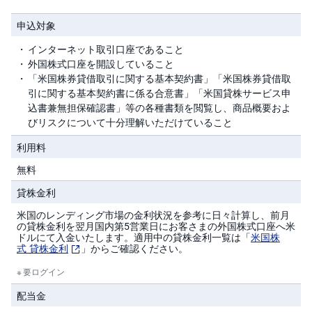
投
申込対象
資
信
インターネット取引口座であること
託
外国株式口座を開設していること
「米国株券貸借取引に関する基本契約書」「米国株券貸借取
債
券
引に関する基本契約書に係る合意書」「米国貸株サービス申
込書兼無担保確認書」等の各種書類を閲覧し、商品概要およ
びリスクについて十分理解いただけていること
FX
利用料
お
ま
無料
か
PICK
せ
UP
貸株金利
投
資
米国のレンディング市場の金利状況を参考に日々計算し、前月
の貸株金利を翌月国内第5営業日にお客さまの外国株式口座へ米
ドルにて入金いたします。適用中の貸株金利一覧は「
米国株
S
式 貸株金利
」からご確認ください。
BI
株
オ
要ログイン
プ
シ
配当金
ョ
ン