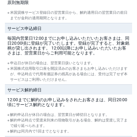
原則無期限
M
W
M
F
米国貸株サービス登録日の翌営業日から、解約適用日の翌営業日の前日
中国
までが金利の適用期間となります。
取
サービス申込締日
韓国
引
所
毎国内営業日12:00までにお申し込みいただいたお客さまは、同
C
F
日20:00頃に登録が完了いたします。登録が完了すると、対象銘
ロシア
D(
柄が貸し出されます。 12:00以降にお申し込みいただいたお客
く
さまは、翌営業日からご利用可能となります。
り
ベトナム
っ
申込日が休日の場合は、翌営業日扱いとなります。
く
株
米国株式信用取引口座を開設済みのお客さまもお申し込みいただけます
3
インドネシア
が、申込時点で代用有価証券の残高がある場合には、受付は完了せず本
6
サービスはご利用いただけません。
5)
シンガポール
サービス解約締日
店
頭
12:00までに解約のお申し込みをされたお客さまは、同日20:00
タイ
C
頃にサービス解約となります。
F
D
解約申込日が休日の場合は、翌営業日が締切日となります。
マレーシア
解約申込時点で受渡未到来の現物取引がある場合、解約は受渡し完了ま
で繰り延べられます。
S
T(
解約は同月内で1回までとなります。
海外ETF
セ