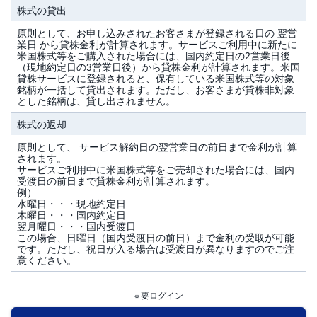
キ
株式の貸出
ュ
リ
原則として、お申し込みされたお客さまが登録される日の 翌営
テ
業日 から貸株金利が計算されます。サービスご利用中に新たに
ィ
・
米国株式等をご購入された場合には、国内約定日の2営業日後
ト
（現地約定日の3営業日後）から貸株金利が計算されます。米国
ー
貸株サービスに登録されると、保有している米国株式等の対象
ク
銘柄が一括して貸出されます。ただし、お客さまが貸株非対象
ン
とした銘柄は、貸し出されません。
)
株式の返却
S
BI
原則として、 サービス解約日の翌営業日の前日まで金利が計算
ラ
されます。
ッ
サービスご利用中に米国株式等をご売却された場合には、国内
プ
受渡日の前日まで貸株金利が計算されます。
例）
水曜日・・・現地約定日
ロ
木曜日・・・国内約定日
ボ
翌月曜日・・・国内受渡日
ア
この場合、日曜日（国内受渡日の前日）まで金利の受取が可能
ド
(R
です。ただし、祝日が入る場合は受渡日が異なりますのでご注
O
意ください。
B
O
P
要ログイン
R
O