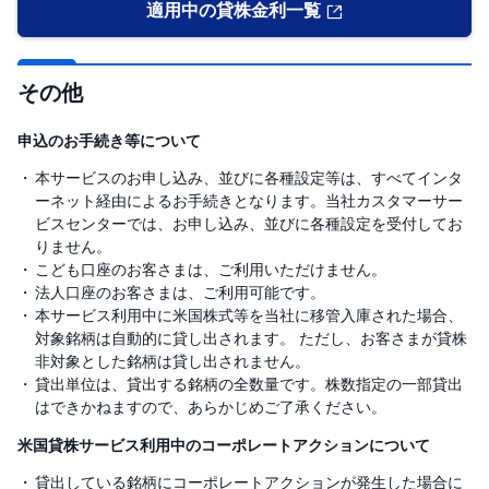
)
適用中の貸株金利一覧
i
D
e
その他
C
o
申込のお手続き等について
本サービスのお申し込み、並びに各種設定等は、すべてインタ
ーネット経由によるお手続きとなります。当社カスタマーサー
ビスセンターでは、お申し込み、並びに各種設定を受付してお
りません。
こども口座のお客さまは、ご利用いただけません。
法人口座のお客さまは、ご利用可能です。
本サービス利用中に米国株式等を当社に移管入庫された場合、
対象銘柄は自動的に貸し出されます。 ただし、お客さまが貸株
非対象とした銘柄は貸し出されません。
貸出単位は、貸出する銘柄の全数量です。株数指定の一部貸出
はできかねますので、あらかじめご了承ください。
米国貸株サービス利用中のコーポレートアクションについて
貸出している銘柄にコーポレートアクションが発生した場合に