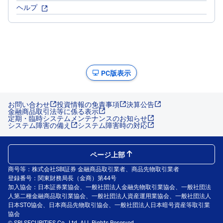
ヘルプ
PC版表示
お問い合わせ
投資情報の免責事項
決算公告
金融商品取引法等に係る表示
定期・臨時システムメンテナンスのお知らせ
システム障害の備え
システム障害時の対応
ページ上部
商号等：株式会社SBI証券 金融商品取引業者、商品先物取引業者
登録番号：関東財務局長（金商）第44号
加入協会：日本証券業協会、一般社団法人金融先物取引業協会、一般社団法
人第二種金融商品取引業協会、一般社団法人資産運用業協会、一般社団法人
日本STO協会、日本商品先物取引協会、一般社団法人日本暗号資産等取引業
協会
© SBI SECURITIES Co., Ltd. ALL Rights Reserved.