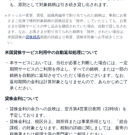
も、原則として対象銘柄は引き続き貸し出されます。
ティッカー変更、買収、組織再編等で割り当てられた銘柄は、事前にお客
さまご自身で権利対象銘柄の貸株設定を「除外」していたとしても、お客
さまが貸株サービスの申し込みを継続されていた場合、自動で貸し出され
ます。なお、お客さまが割り当てられた銘柄を「除外」されたい場合は、
米国貸株の
貸株残高
画面の詳細より再度、貸株非対象へお手続きくださ
い。
米国貸株サービス利用中の自動返却処理について
本サービスにおいては、当社が必要と判断した場合には、一定
期間サービスのご利用を停止し、すべての銘柄、または一部の
銘柄を自動的に返却させていただく場合がございます。なお、
返却期間の金利は計算対象となりませんので、あらかじめご了
承ください。
貸株金利について
貸株金利の余力への反映は、翌月第4営業日夜間（22時頃）を
予定しております。
貸株金利は、税区分上、雑所得または事業所得となり、「総合
課税」の対象となります。税制の詳細に関しましては、最寄の
税務署または税理士等の専門家にご相談ください。