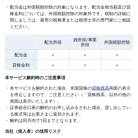
配当金は外国税額控除の対象になります。配当金相当額及び貸
株金利については、外国税額控除の対象外です。税制の詳細に
関しましては、最寄の税務署または税理士等の専門家にご相談
ください。
雑所得/事業
配当所得
外国税額控除
所得
配当金
○
×
○
貸株金利
×
○
×
本サービス解約時のご注意事項
本サービスを解約された場合、米国貸株の
貸株残高
画面の表示
を停止しますので、ご注意ください（「貸株残高」以外の他の
画面は表示いたします）。
証券総合口座の解約のお申し込みをされた場合、貸し出してい
る株式等はお客さまに返却されます。
解約は同月内で1回までとなります。
当社（借入者）の信用リスク