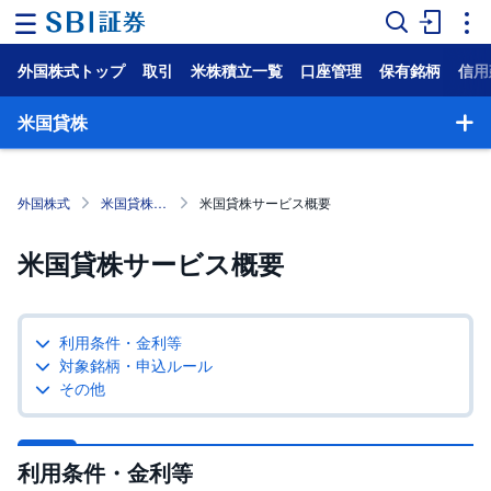
外国株式トップ
取引
米株積立一覧
口座管理
保有銘柄
信用
ホ
ー
ム
米国貸株
マ
ー
ケ
外国株式
米国貸株サービス
米国貸株サービス概要
ッ
ト
米国貸株サービス概要
NISA
国
利用条件・金利等
内
株
対象銘柄・申込ルール
式
その他
外
国
株
利用条件・金利等
式