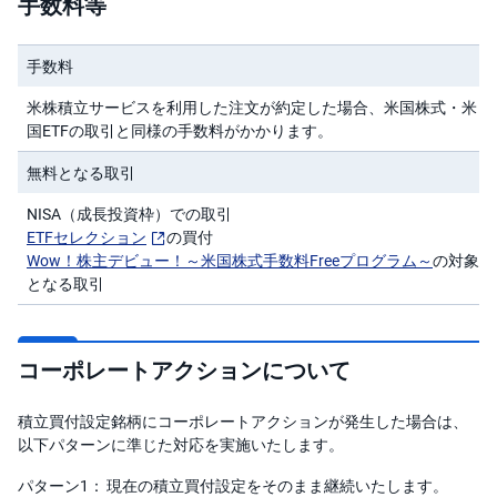
手数料等
)
i
手数料
D
e
C
米株積立サービスを利用した注文が約定した場合、米国株式・米
o
国ETFの取引と同様の手数料がかかります。
無料となる取引
NISA（成長投資枠）での取引
ETFセレクション
の買付
Wow！株主デビュー！～米国株式手数料Freeプログラム～
の対象
となる取引
コーポレートアクションについて
積立買付設定銘柄にコーポレートアクションが発生した場合は、
以下パターンに準じた対応を実施いたします。
パターン1：
現在の積立買付設定をそのまま継続いたします。