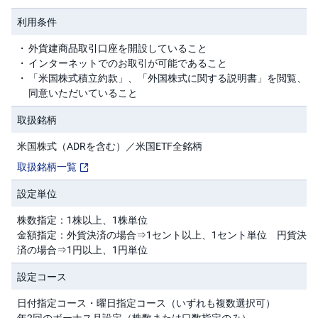
利用条件
投
資
信
外貨建商品取引口座を開設していること
託
インターネットでのお取引が可能であること
「米国株式積立約款」、「外国株式に関する説明書」を閲覧、
債
同意いただいていること
券
取扱銘柄
FX
米国株式（ADRを含む）／米国ETF全銘柄
お
取扱銘柄一覧
ま
か
PICK
せ
UP
設定単位
投
資
株数指定：1株以上、1株単位
金額指定：外貨決済の場合⇒1セント以上、1セント単位 円貨決
S
済の場合⇒1円以上、1円単位
BI
株
オ
設定コース
プ
シ
日付指定コース・曜日指定コース（いずれも複数選択可）
ョ
ン
年2回のボーナス月設定（株数または口数指定のみ）