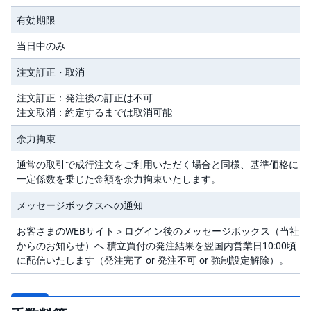
キ
ュ
有効期限
リ
テ
ィ
当日中のみ
・
ト
注文訂正・取消
ー
ク
ン
注文訂正：発注後の訂正は不可
)
注文取消：約定するまでは取消可能
S
余力拘束
BI
ラ
ッ
通常の取引で成行注文をご利用いただく場合と同様、基準価格に
プ
一定係数を乗じた金額を余力拘束いたします。
メッセージボックスへの通知
ロ
ボ
ア
お客さまのWEBサイト＞ログイン後のメッセージボックス（当社
ド
(R
からのお知らせ）へ 積立買付の発注結果を翌国内営業日10:00頃
O
に配信いたします（発注完了 or 発注不可 or 強制設定解除）。
B
O
P
R
O