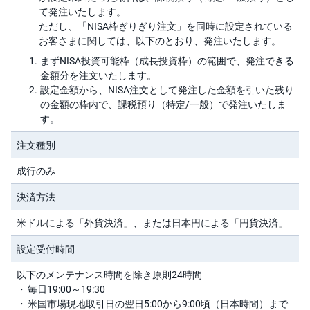
M
W
て発注いたします。
M
F
ただし、「NISA枠ぎりぎり注文」を同時に設定されている
中国
お客さまに関しては、以下のとおり、発注いたします。
取
まずNISA投資可能枠（成長投資枠）の範囲で、発注できる
韓国
引
金額分を注文いたします。
所
C
設定金額から、NISA注文として発注した金額を引いた残り
F
ロシア
の金額の枠内で、課税預り（特定/一般）で発注いたしま
D(
く
す。
り
ベトナム
っ
注文種別
く
株
3
インドネシア
成行のみ
6
5)
決済方法
シンガポール
店
米ドルによる「外貨決済」、または日本円による「円貨決済」
頭
タイ
C
F
設定受付時間
D
マレーシア
以下のメンテナンス時間を除き原則24時間
S
毎日19:00～19:30
T(
海外ETF
米国市場現地取引日の翌日5:00から9:00頃（日本時間）まで
セ