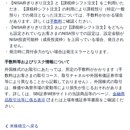
【NISA枠ぎりぎり注文】と【課税枠シフト注文】をご利用いた
だき、【課税枠シフト注文】の利用により課税預り（特定/一般
預り）での発注となった注文については、手数料がかかる場合
があります。詳しくは
手数料
ご確認ください。
【NISA枠ぎりぎり注文】および【課税枠シフト注文】をどちら
も設定されていなお客さまのNISA預りでの設定は、設定金額が
NISA投資可能枠（成長投資枠）を上回っている場合、発注され
ません。
発注時に買付余力がない場合は発注エラーとなります。
手数料等およびリスク情報について
外国株式のお取引にあたっては、所定の手数料がかかります（手
数料はお客さまの取引コース、取引チャネルや外国有価証券市場
等により異なることから記載しておりません）。外国株式の取引
は、株価や為替市場の変動等により損失が生じるおそれがありま
す。詳しくは、SBI証券WEBサイトの当該商品等のページ、
金融商
品取引法等に係る表示
または上場有価証券等書面をご確認くだ
さい。
米株積立へ戻る