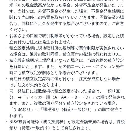
米ドルの現金残高がなかった場合、外貨不足金が発生いたしま
す。当社では、外貨不足金が発生した場合、不足金発生銘柄に
関して売却停止の措置を取らせていただきます。円貨決済の場
合も、同様に不足金が発生する場合がございますので、ご留意
ください。
お客さまの口座で取引制限等がかかっている場合、設定した積
立買付のご注文は発注されません。
積立設定銘柄に現地取引所の規制等で買付制限が実施されてい
る場合は、通常の取引同様、積立買付の発注は行われません。
積立設定銘柄が上場廃止となった場合は、当該銘柄の積立設定
を解除いたします。また、その他コーポレートアクション発生
時にも積立設定が解除となる場合がございます。
発注日の積立設定銘柄に値が付かず、注文が成立しない場合
は、注文が失効となります。
同一発注日に複数銘柄の積立設定があった場合は、「預り区
分」→「ティッカー順（A・AA・・B・・C）」の順で発注され
ます。また、複数の預り区分で積立設定をされている場合、
「NISA預り」→「課税預り（特定/一般預り）」の順で発注さ
れます。
NISA投資可能枠（成長投資枠）が設定金額未満の場合は、課税
預り（特定/一般預り）として発注されます。