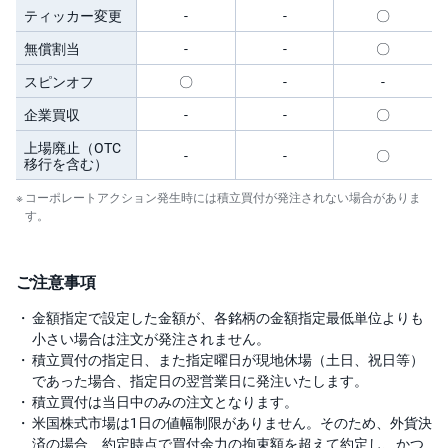
ティッカー変更
-
-
〇
無償割当
-
-
〇
スピンオフ
〇
-
-
企業買収
-
-
〇
上場廃止（OTC
-
-
〇
移行を含む）
コーポレートアクション発生時には積立買付が発注されない場合がありま
す。
ご注意事項
金額指定で設定した金額が、各銘柄の金額指定最低単位よりも
小さい場合は注文が発注されません。
積立買付の指定日、また指定曜日が現地休場（土日、祝日等）
であった場合、指定日の翌営業日に発注いたします。
積立買付は当日中のみの注文となります。
米国株式市場は1日の値幅制限がありません。そのため、外貨決
済の場合、約定時点で買付余力の拘束額を超えて約定し、かつ