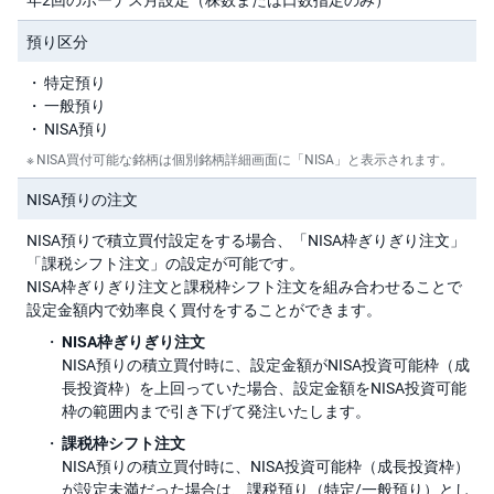
預り区分
先
物
・
特定預り
オ
プ
一般預り
シ
NISA預り
ョ
ン
NISA買付可能な銘柄は個別銘柄詳細画面に「NISA」と表示されます。
NISA預りの注文
商
品
先
NISA預りで積立買付設定をする場合、「NISA枠ぎりぎり注文」
物
「課税シフト注文」の設定が可能です。
NISA枠ぎりぎり注文と課税枠シフト注文を組み合わせることで
金
設定金額内で効率良く買付をすることができます。
・
銀
米国
NISA枠ぎりぎり注文
・
プ
NISA預りの積立買付時に、設定金額がNISA投資可能枠（成
ラ
米株信用
長投資枠）を上回っていた場合、設定金額をNISA投資可能
チ
ナ
枠の範囲内まで引き下げて発注いたします。
米株積立
課税枠シフト注文
外
NISA預りの積立買付時に、NISA投資可能枠（成長投資枠）
貨
建
が設定未満だった場合は、課税預り（特定/一般預り）とし
米国貸株
NE