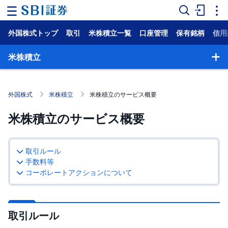
外国株式トップ
取引
米株積立一覧
口座管理
保有銘柄
信用
ホ
ー
ム
米株積立
マ
ー
ケ
外国株式
米株積立
米株積立のサービス概要
ッ
ト
米株積立のサービス概要
NISA
取引ルール
国
内
手数料等
株
コーポレートアクションについて
式
外
国
取引ルール
株
式