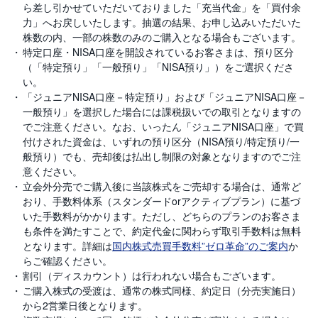
セ
ら差し引かせていただいておりました「充当代金」を「買付余
キ
力」へお戻しいたします。抽選の結果、お申し込みいただいた
ュ
リ
株数の内、一部の株数のみのご購入となる場合もございます。
テ
特定口座・NISA口座を開設されているお客さまは、預り区分
ィ
・
（「特定預り」「一般預り」「NISA預り」）をご選択くださ
ト
い。
ー
ク
「ジュニアNISA口座－特定預り」および「ジュニアNISA口座－
ン
一般預り」を選択した場合には課税扱いでの取引となりますの
)
でご注意ください。なお、いったん「ジュニアNISA口座」で買
付けされた資金は、いずれの預り区分（NISA預り/特定預り/一
S
般預り）でも、売却後は払出し制限の対象となりますのでご注
BI
ラ
意ください。
ッ
立会外分売でご購入後に当該株式をご売却する場合は、通常ど
プ
おり、手数料体系（スタンダードorアクティブプラン）に基づ
いた手数料がかかります。ただし、どちらのプランのお客さま
ロ
ボ
も条件を満たすことで、約定代金に関わらず取引手数料は無料
ア
となります。詳細は
国内株式売買手数料”ゼロ革命”のご案内
か
ド
(
らご確認ください。
R
割引（ディスカウント）は行われない場合もございます。
O
B
ご購入株式の受渡は、通常の株式同様、約定日（分売実施日）
O
から2営業日後となります。
P