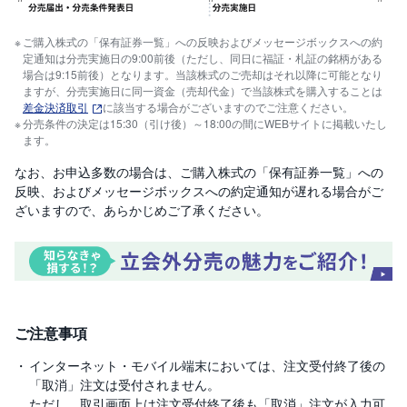
先
ご購入株式の「保有証券一覧」への反映およびメッセージボックスへの約
物
定通知は分売実施日の9:00前後（ただし、同日に福証・札証の銘柄がある
・
オ
場合は9:15前後）となります。当該株式のご売却はそれ以降に可能となり
プ
ますが、分売実施日に同一資金（売却代金）で当該株式を購入することは
シ
差金決済取引
に該当する場合がございますのでご注意ください。
ョ
ン
分売条件の決定は15:30（引け後）～18:00の間にWEBサイトに掲載いたし
ます。
商
なお、お申込多数の場合は、ご購入株式の「保有証券一覧」への
現物
品
反映、およびメッセージボックスへの約定通知が遅れる場合がご
先
物
ざいますので、あらかじめご了承ください。
信用
金
・
PTS
銀
・
プ
日株積立
ラ
チ
ご注意事項
ナ
立会外分売
インターネット・モバイル端末においては、注文受付終了後の
外
「取消」注文は受付されません。
貨
立会外トレード
建
ただし、取引画面上は注文受付終了後も「取消」注文が入力可
NE