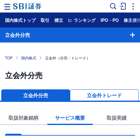
国内株式トップ
取引
積立
ランキング
IPO・PO
株主優
ホ
ー
ム
立会外分売
マ
ー
ケ
TOP
国内株式
立会外（分売・トレード）
ッ
ト
立会外分売
NISA
国
立会外分売
立会外トレード
内
株
式
取扱対象銘柄
サービス概要
取扱実績
外
国
株
式