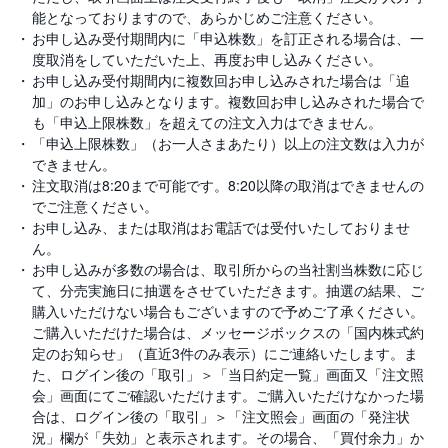
M
W
能となっておりますので、あらかじめご注意ください。
M
貸株
F
お申し込み受付期間内に「申込株数」を訂正される場合は、一
度取消をしていただいた上、再度お申し込みください。
お申し込み受付期間内に複数回お申し込みされた場合は「追
取
S株（単元未満株）
引
加」のお申し込みとなります。複数回お申し込みされた場合で
所
も「申込上限株数」を超えての注文入力はできません。
C
テーマ投資
F
「申込上限株数」（お一人さまあたり）以上の注文数は入力が
D
できません。
(
ETF・ETN
く
注文取消は8:20まで可能です。8:20以降の取消はできませんの
り
でご注意ください。
っ
く
お申し込み、または取消はお電話では受付いたしておりませ
REIT
株
ん。
3
6
お申し込みが多数の場合は、取引所からの当社割当株数に応じ
5)
て、分売実施日に抽選をさせていただきます。抽選の結果、ご
購入いただけない場合もございますので予めご了承ください。
店
ご購入いただけた場合は、メッセージボックスの「国内株式約
頭
定のお知らせ」（直近3件のみ表示）にご連絡いたします。ま
C
F
た、ログイン後の「取引」＞「当日約定一覧」画面又「注文照
D
会」画面にてご確認いただけます。ご購入いただけなかった場
合は、ログイン後の「取引」＞「注文照会」画面の「発注状
S
況」欄が「失効」と表示されます。その場合、「買付余力」か
T(