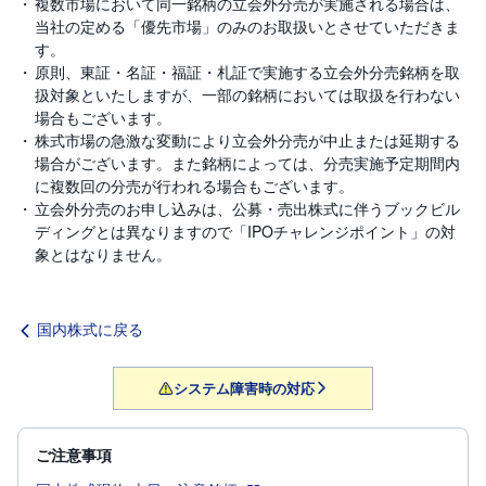
R
複数市場において同一銘柄の立会外分売が実施される場合は、
O
当社の定める「優先市場」のみのお取扱いとさせていただきま
)
す。
原則、東証・名証・福証・札証で実施する立会外分売銘柄を取
i
扱対象といたしますが、一部の銘柄においては取扱を行わない
D
e
場合もございます。
C
株式市場の急激な変動により立会外分売が中止または延期する
o
場合がございます。また銘柄によっては、分売実施予定期間内
に複数回の分売が行われる場合もございます。
立会外分売のお申し込みは、公募・売出株式に伴うブックビル
ディングとは異なりますので「IPOチャレンジポイント」の対
象とはなりません。
国内株式に戻る
システム障害時の対応
ご注意事項