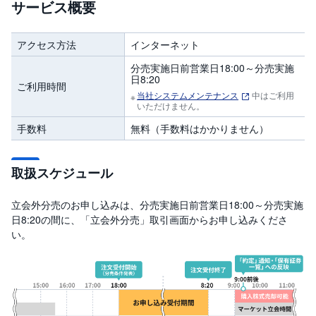
サービス概要
投
資
信
アクセス方法
インターネット
託
分売実施日前営業日18:00～分売実施
日8:20
債
ご利用時間
券
当社システムメンテナンス
中はご利用
いただけません。
FX
手数料
無料（手数料はかかりません）
お
ま
取扱スケジュール
か
PICK
せ
UP
投
立会外分売のお申し込みは、分売実施日前営業日18:00～分売実施
資
日8:20の間に、「立会外分売」取引画面からお申し込みくださ
い。
S
BI
株
オ
プ
シ
ョ
ン