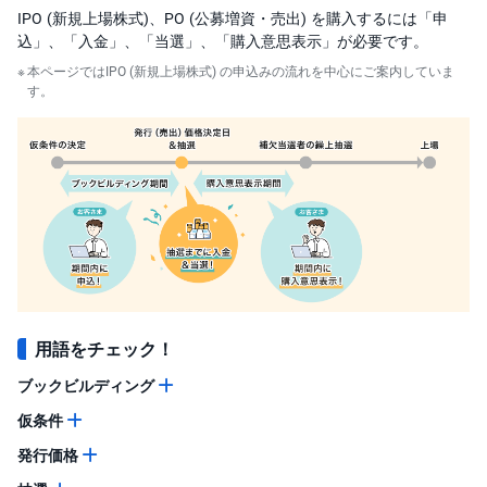
IPO (新規上場株式)、PO (公募増資・売出) を購入するには「申
投
込」、「入金」、「当選」、「購入意思表示」が必要です。
資
信
本ページではIPO (新規上場株式) の申込みの流れを中心にご案内していま
託
す。
債
券
FX
お
ま
か
PICK
せ
UP
投
資
用語をチェック！
S
ブックビルディング
BI
株
オ
仮条件
プ
シ
発行価格
ョ
ン