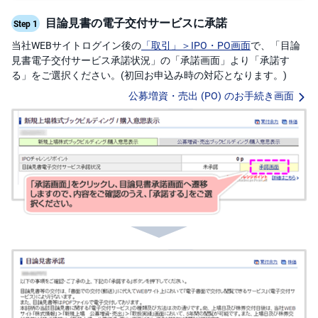
M
W
M
目論見書の電子交付サービスに承諾
Step 1
F
当社WEBサイトログイン後の
「取引」＞IPO・PO画面
で、「目論
取
見書電子交付サービス承諾状況」の「承諾画面」より「承諾す
引
る」をご選択ください。(初回お申込み時の対応となります。)
所
C
公募増資・売出 (PO) のお手続き画面
F
D(
く
り
っ
く
株
3
6
5)
店
頭
C
F
D
S
T(
セ