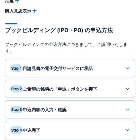
抽選
購入意思表示
先
物
・
オ
ブックビルディング (IPO・PO) の申込方法
プ
シ
ョ
ン
ブックビルディングの申込方法につきまして、ご説明いたしま
す。
商
品
先
目論見書の電子交付
サービスに承諾
Step 1
物
金
ご希望の銘柄の「申込」
ボタンを押下
・
Step 2
銀
・
プ
ラ
申込内容の入力・確認
Step 3
チ
ナ
外
申込完了
Step 4
貨
建
NE