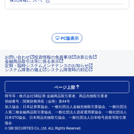
PC版表示
お問い合わせ
投資情報の免責事項
決算公告
金融商品取引法等に係る表示
定期・臨時システムメンテナンスのお知らせ
システム障害の備え
システム障害時の対応
ページ上部
商号等：株式会社SBI証券 金融商品取引業者、商品先物取引業者
登録番号：関東財務局長（金商）第44号
加入協会：日本証券業協会、一般社団法人金融先物取引業協会、一般社団法
人第二種金融商品取引業協会、一般社団法人資産運用業協会、一般社団法人
日本STO協会、日本商品先物取引協会、一般社団法人日本暗号資産等取引業
協会
© SBI SECURITIES Co., Ltd. ALL Rights Reserved.