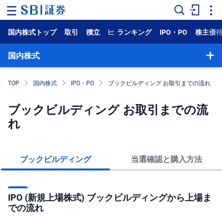
国内株式トップ
取引
積立
ランキング
IPO・PO
株主優
ホ
ー
ム
国内株式
マ
ー
TOP
国内株式
IPO・PO
ブックビルディング お取引までの流れ
ケ
ッ
ト
ブックビルディング お取引までの流
れ
NISA
国
内
ブックビルディング
当選確認と購入方法
株
式
外
IPO (新規上場株式) ブックビルディングから上場ま
国
での流れ
株
式