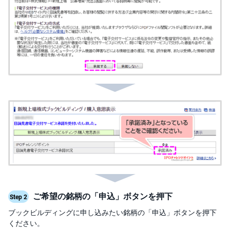
キ
ュ
リ
テ
ィ
・
ト
ー
ク
ン
)
S
BI
ラ
ッ
プ
ロ
ボ
ア
ド
(R
O
B
ご希望の銘柄の「申込」ボタンを押下
Step 2
O
P
ブックビルディングに申し込みたい銘柄の「申込」ボタンを押下
R
ください。
O