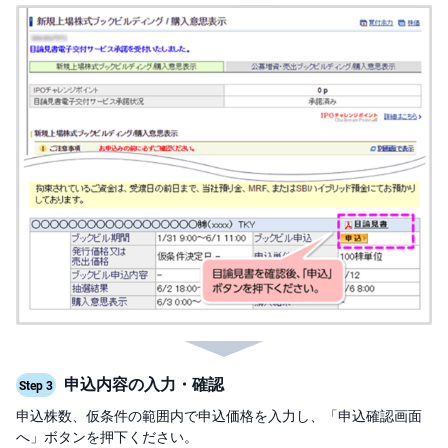
)
i
D
e
C
o
申込内容の入力・確認
Step 3
申込株数、仮条件の範囲内で申込価格を入力し、「申込確認画面
へ」ボタンを押下ください。