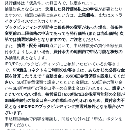
発行価格は「仮条件」の範囲内で、決定されます。
抽選対象となるには、
決定した発行価格以上の申告
が必要となり
ますので、抽選に確実に進みたい方は、
上限価格、またはストラ
イクプライスで
ご入力ください。
ブックビルディング期間中に仮条件の変更があった場合、仮条件
変更前の上限価格の申込であっても発行価格 (または売出価格) 次
第では抽選対象外となりますので、ご注意ください。
また、
抽選・配分日時時点
において、申込株数分の買付金額が買
付余力よりも大きい場合、
買付余力の範囲内で申込可能な株数の
み
抽選対象となります。
IPO/POのブックビルディングにご参加いただいているお客さま
で、
SBI新生コネクトをご利用のお客さまは、あらかじめ必要な金
額を計算したうえで「自動出金」のSBI証券留保額を設定してくだ
さい。
SBI証券留保額で設定いただいた金額は、SBI証券の預り金
からSBI新生銀行の預金口座への自動出金は行われません。
設定い
ただいていない場合、毎営業日16:00頃の出金指示可能額の全額が
SBI新生銀行の預金口座への自動出金が行われるため、買付余力不
足となりIPO/POのブックビルディング抽選対象外となる場合がご
ざいます。
申込確認画面で内容を確認し、問題がなければ「申込」ボタンを
押下ください。