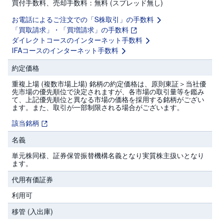
買付手数料、売却手数料：無料 (スプレッド無し)
セ
キ
ュ
お電話によるご注文での「S株取引」の手数料
リ
「買取請求」・「買増請求」の手数料
テ
ィ
ダイレクトコースのインターネット手数料
・
IFAコースのインターネット手数料
ト
ー
ク
約定価格
ン
)
重複上場 (複数市場上場) 銘柄の約定価格は、原則東証＞当社優
先市場の優先順位で決定されますが、各市場の取引量等を鑑み
て、上記優先順位と異なる市場の価格を採用する銘柄がござい
S
ます。また、取引が一部制限される場合がございます。
BI
ラ
ッ
該当銘柄
プ
名義
ロ
単元株同様、証券保管振替機構名義となり実質株主扱いとなり
ボ
ます。
ア
ド
代用有価証券
(
R
O
利用可
B
O
移管 (入出庫)
P