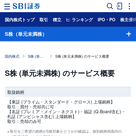
国内株式トップ
取引
積立
ランキング
IPO・PO
株主優
ホ
ー
ム
S株（単元未満株）
マ
ー
ケ
国内株式
S株 (単元未満株)
S株 (単元未満株) のサービス概要
ッ
ト
S株 (単元未満株) のサービス概要
NISA
取扱銘柄
国
内
株
【東証 (プライム・スタンダード・グロース) 上場銘柄】
式
取引：買付・売却共に可
【名証 (プレミア・メイン・ネクスト)・福証 (Q-Board含む)・
札証 (アンビシャス含む) 上場銘柄】
外
取引：売却のみ可
国
株
式
取引をご希望の銘柄がS株対象かどうかの確認は、個別銘柄画面内の