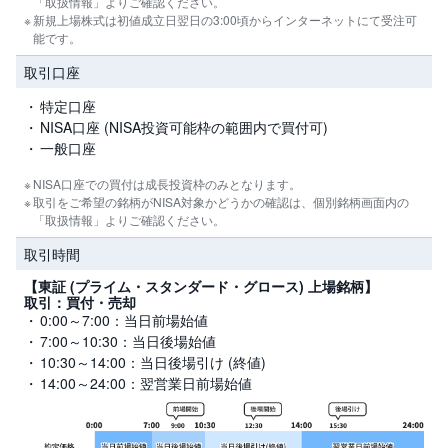
「取扱情報」よりご確認ください。
新規上場株式は初値成立日翌日の3:00頃からインターネットにて受注可
投
能です。
資
信
取引口座
託
特定口座
債
NISA口座 (NISA投資可能枠の範囲内で買付可)
券
一般口座
FX
NISA口座での買付は成長投資枠のみとなります。
取引をご希望の銘柄がNISA対象かどうかの確認は、個別銘柄画面内の
「取扱情報」よりご確認ください。
お
ま
取引時間
か
PICK
せ
UP
投
【東証 (プライム・スタンダード・グロース) 上場銘柄】
資
取引：買付・売却
0:00～7:00：当日前場始値
7:00～10:30：当日後場始値
S
BI
10:30～14:00：当日後場引け (終値)
株
14:00～24:00：翌営業日前場始値
オ
プ
シ
ョ
ン