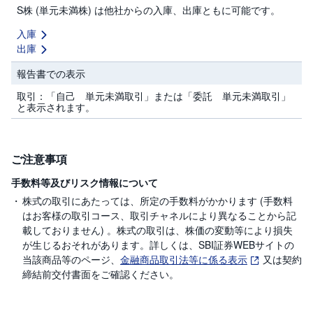
R
S株 (単元未満株) は他社からの入庫、出庫ともに可能です。
O
)
入庫
出庫
i
D
e
報告書での表示
C
o
取引：「自己 単元未満取引」または「委託 単元未満取引」
と表示されます。
ご注意事項
手数料等及びリスク情報について
株式の取引にあたっては、所定の手数料がかかります (手数料
はお客様の取引コース、取引チャネルにより異なることから記
載しておりません) 。株式の取引は、株価の変動等により損失
が生じるおそれがあります。詳しくは、SBI証券WEBサイトの
当該商品等のページ、
金融商品取引法等に係る表示
又は契約
締結前交付書面をご確認ください。