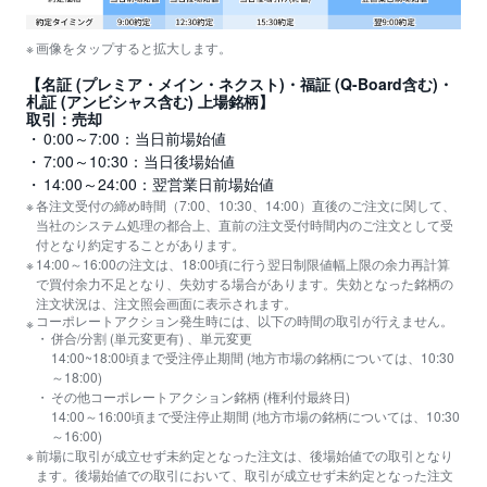
先
画像をタップすると拡大します。
物
・
【名証 (プレミア・メイン・ネクスト)・福証 (Q-Board含む)・
オ
札証 (アンビシャス含む) 上場銘柄】
プ
取引：売却
シ
ョ
0:00～7:00：当日前場始値
ン
7:00～10:30：当日後場始値
14:00～24:00：翌営業日前場始値
商
各注文受付の締め時間（7:00、10:30、14:00）直後のご注文に関して、
現物
品
当社のシステム処理の都合上、直前の注文受付時間内のご注文として受
先
物
付となり約定することがあります。
信用
14:00～16:00の注文は、18:00頃に行う翌日制限値幅上限の余力再計算
で買付余力不足となり、失効する場合があります。失効となった銘柄の
金
注文状況は、注文照会画面に表示されます。
・
PTS
コーポレートアクション発生時には、以下の時間の取引が行えません。
銀
併合/分割 (単元変更有) 、単元変更
・
プ
14:00~18:00頃まで受注停止期間 (地方市場の銘柄については、10:30
日株積立
ラ
～18:00)
チ
その他コーポレートアクション銘柄 (権利付最終日)
ナ
14:00～16:00頃まで受注停止期間 (地方市場の銘柄については、10:30
立会外分売
～16:00)
外
前場に取引が成立せず未約定となった注文は、後場始値での取引となり
貨
立会外トレード
ます。後場始値での取引において、取引が成立せず未約定となった注文
建
NE