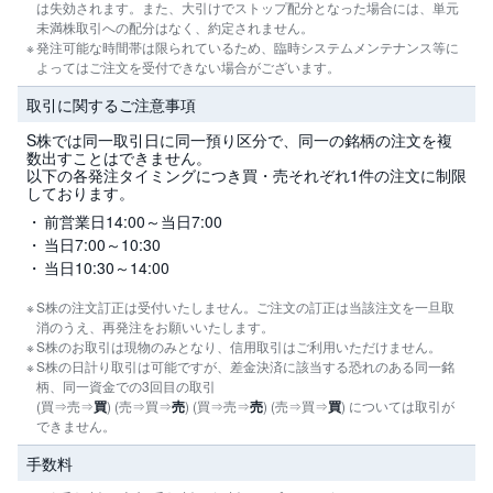
は失効されます。また、大引けでストップ配分となった場合には、単元
M
W
M
未満株取引への配分はなく、約定されません。
貸株
F
発注可能な時間帯は限られているため、臨時システムメンテナンス等に
よってはご注文を受付できない場合がございます。
取
S株（単元未満株）
取引に関するご注意事項
引
所
C
S株では同一取引日に同一預り区分で、同一の銘柄の注文を複
テーマ投資
F
数出すことはできません。
D
以下の各発注タイミングにつき買・売それぞれ1件の注文に制限
(
しております。
ETF・ETN
く
り
前営業日14:00～当日7:00
っ
当日7:00～10:30
く
REIT
株
当日10:30～14:00
3
6
5)
S株の注文訂正は受付いたしません。ご注文の訂正は当該注文を一旦取
消のうえ、再発注をお願いいたします。
S株のお取引は現物のみとなり、信用取引はご利用いただけません。
店
S株の日計り取引は可能ですが、差金決済に該当する恐れのある同一銘
頭
柄、同一資金での3回目の取引
C
F
(買⇒売⇒
買
) (売⇒買⇒
売
) (買⇒売⇒
売
) (売⇒買⇒
買
) については取引が
D
できません。
手数料
S
T(