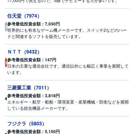
R
77,000円で買えるので、S株でデビューする方が多いです。
O
)
任天堂
（
7974
）
i
参考最低投資金額：
7,030
円
2
D
世界的にも有名なゲーム機メーカーです。スイッチ2などのハー
e
C
ドと関連するソフトを販売しています。
o
ＮＴＴ
（
9432
）
参考最低投資金額：
147
円
3
日本の主要な通信会社です。通信以外にも幅広く事業を展開して
います。
三菱重工業
（
7011
）
参考最低投資金額：
3,818
円
4
エネルギー・航空・船舶・環境装置・産業機械・防衛などを展開
している総合機器メーカーです。
フジクラ
（
5803
）
参考最低投資金額：
5,150
円