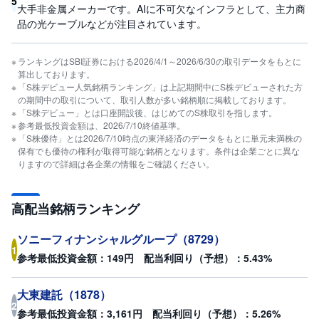
5
大手非金属メーカーです。AIに不可欠なインフラとして、主力商
品の光ケーブルなどが注目されています。
ランキングはSBI証券における2026/4/1～2026/6/30の取引データをもとに
算出しております。
「S株デビュー人気銘柄ランキング」は上記期間中にS株デビューされた方
の期間中の取引について、取引人数が多い銘柄順に掲載しております。
「S株デビュー」とは口座開設後、はじめてのS株取引を指します。
参考最低投資金額は、2026/7/10終値基準。
「S株優待」とは2026/7/10時点の東洋経済のデータをもとに単元未満株の
保有でも優待の権利が取得可能な銘柄となります。条件は企業ごとに異な
りますので詳細は各企業の情報をご確認ください。
高配当銘柄ランキング
ソニーフィナンシャルグループ
（
8729
）
1
参考最低投資金額：
149
円 配当利回り（予想）：
5.43
%
大東建託
（
1878
）
2
参考最低投資金額：
3,161
円 配当利回り（予想）：
5.26
%