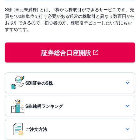
S株 (単元未満株) とは、1株から株取引ができるサービスです。売
投
資
買を100株単位で行う必要がある通常の株取引と異なり数百円から
信
お取引できるので、初心者の方、株取引デビューしたい方にもお
託
すすめです。
債
券
証券総合口座開設
FX
お
ま
か
PICK
SBI証券のS株
せ
UP
投
資
S株銘柄ランキング
S
BI
株
オ
プ
ご注文方法
シ
ョ
一覧
ン