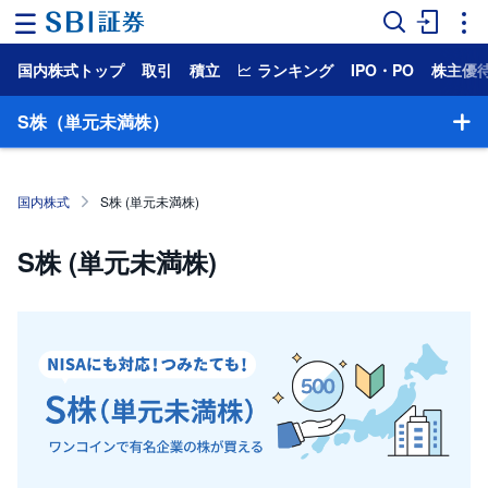
国内株式トップ
取引
積立
ランキング
IPO・PO
株主優
ホ
ー
ム
S株（単元未満株）
マ
ー
ケ
国内株式
S株 (単元未満株)
ッ
ト
S株 (単元未満株)
NISA
国
内
株
式
外
国
株
式