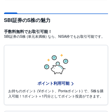
日株積立
先
物
・
SBI証券のS株の魅力
S株（単元未満株）
オ
プ
シ
ョ
手数料無料でお取引可能！
ポイント投資
ン
SBI証券のS株 (単元未満株) なら、NISA枠でもお取引可能です。
テーマ投資
商
品
先
株主優待
物
金
貸株
・
銀
・
TOB（公開買付け）
プ
ポイント利用可能
ラ
チ
お持ちのポイント (Vポイント、Pontaポイント) で、S株を購
ナ
入可能！1ポイント＝1円分としてポイント投資ができます。
外
貨
建
NE