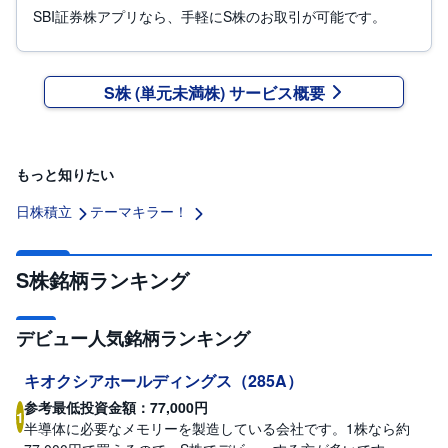
セ
SBI証券株アプリなら、手軽にS株のお取引が可能です。
キ
ュ
リ
テ
ィ
S株 (単元未満株) サービス概要
・
ト
ー
ク
ン
)
もっと知りたい
S
日株積立
テーマキラー！
BI
ラ
ッ
プ
S株銘柄ランキング
ロ
ボ
デビュー人気銘柄ランキング
ア
ド
(
R
キオクシアホールディングス
（
285A
）
O
B
参考最低投資金額：
77,000
円
1
O
半導体に必要なメモリーを製造している会社です。1株なら約
P