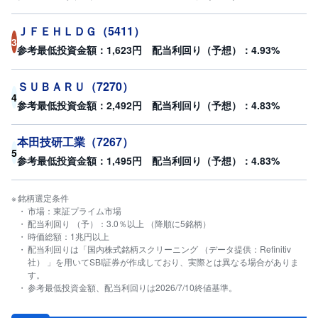
ＪＦＥＨＬＤＧ
（
5411
）
3
参考最低投資金額：
1,623
円 配当利回り（予想）：
4.93
%
ＳＵＢＡＲＵ
（
7270
）
4
参考最低投資金額：
2,492
円 配当利回り（予想）：
4.83
%
本田技研工業
（
7267
）
5
参考最低投資金額：
1,495
円 配当利回り（予想）：
4.83
%
銘柄選定条件
市場：東証プライム市場
配当利回り （予）：3.0％以上 （降順に5銘柄）
時価総額：1兆円以上
配当利回りは「国内株式銘柄スクリーニング （データ提供：Refinitiv
社） 」を用いてSBI証券が作成しており、実際とは異なる場合がありま
す。
参考最低投資金額、配当利回りは2026/7/10終値基準。