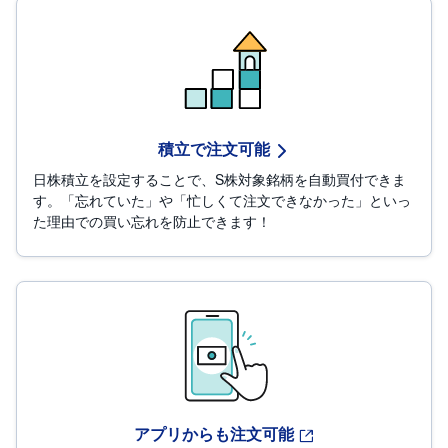
M
W
M
F
取
引
所
C
F
積立で注文可能
D
(
日株積立を設定することで、S株対象銘柄を自動買付できま
く
り
す。「忘れていた」や「忙しくて注文できなかった」といっ
っ
た理由での買い忘れを防止できます！
く
株
3
6
5)
店
頭
C
F
D
S
アプリからも注文可能
T(