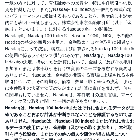
一般の方々に対して、有価証券への投資や、特に本件取引への投
資を推奨したり、またはNasdaq-100 Index®が一般的な株式市場
のパフォーマンスに追従するものであることを、明示的にも黙示
的にも表明・保証しません。株式会社東京金融取引所（以下「金
融取」といいます。）に対するNasdaqの唯一の関係は、
Nasdaq®、Nasdaq-100 Index®、Nasdaq-100®、NDX、その他の
Nasdaqの特定の商号の使用と、金融取または本件取引に関係なく
Nasdaqによって決定、構成および計算されるNasdaq-100 Index®
の使用に係るライセンス供与のみです。Nasdaqは、Nasdaq-100
Index®の決定、構成または計算において、金融取（及びその取引
参加者）または本件取引を行う投資者のニーズを考慮する義務は
ありません。Nasdaqは、金融取の開設する市場に上場される本件
取引について、その時期や、価格、数量・取引単位の決定、また
は本件取引の決済方法等の決定または計算に責任を負わず、何ら
の関与もしていません。Nasdaqは、本件取引の運用管理、マーケ
ティング又は取引に関して一切の責任を負いません。
Nasdaqは、Nasdaq-100 Index®またはそれに含まれるデータが正
確であることおよび計算が中断されないことを保証するものでは
ありません。Nasdaqは、Nasdaq-100 Index®またはそれに含まれ
るデータの使用により、金融取（及びその取引参加者）、本件取
引を行う投資者、またはその他の個人や団体が得る結果につい