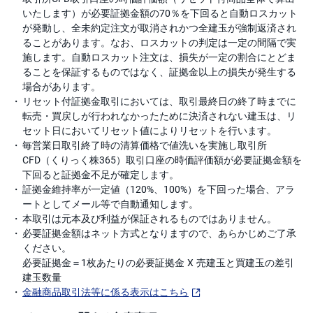
いたします）が必要証拠金額の70％を下回ると自動ロスカット
が発動し、全未約定注文が取消されかつ全建玉が強制返済され
ることがあります。なお、ロスカットの判定は一定の間隔で実
施します。自動ロスカット注文は、損失が一定の割合にとどま
ることを保証するものではなく、証拠金以上の損失が発生する
場合があります。
リセット付証拠金取引においては、取引最終日の終了時までに
転売・買戻しが行われなかったために決済されない建玉は、リ
セット日においてリセット値によりリセットを行います。
毎営業日取引終了時の清算価格で値洗いを実施し取引所
CFD（くりっく株365）取引口座の時価評価額が必要証拠金額を
下回ると証拠金不足が確定します。
証拠金維持率が一定値（120%、100%）を下回った場合、アラ
ートとしてメール等で自動通知します。
本取引は元本及び利益が保証されるものではありません。
必要証拠金額はネット方式となりますので、あらかじめご了承
ください。
必要証拠金＝1枚あたりの必要証拠金 X 売建玉と買建玉の差引
建玉数量
金融商品取引法等に係る表示はこちら