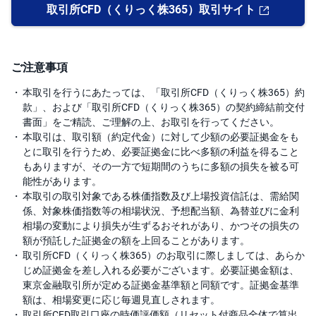
取引所CFD（くりっく株365）取引サイト
ご注意事項
本取引を行うにあたっては、「取引所CFD（くりっく株365）約
款」、および「取引所CFD（くりっく株365）の契約締結前交付
書面」をご精読、ご理解の上、お取引を行ってください。
本取引は、取引額（約定代金）に対して少額の必要証拠金をも
とに取引を行うため、必要証拠金に比べ多額の利益を得ること
もありますが、その一方で短期間のうちに多額の損失を被る可
能性があります。
本取引の取引対象である株価指数及び上場投資信託は、需給関
係、対象株価指数等の相場状況、予想配当額、為替並びに金利
相場の変動により損失が生ずるおそれがあり、かつその損失の
額が預託した証拠金の額を上回ることがあります。
取引所CFD（くりっく株365）のお取引に際しましては、あらか
じめ証拠金を差し入れる必要がございます。必要証拠金額は、
東京金融取引所が定める証拠金基準額と同額です。証拠金基準
額は、相場変更に応じ毎週見直しされます。
取引所CFD取引口座の時価評価額（リセット付商品全体で算出