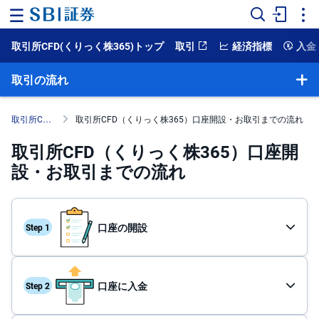
取引所CFD(くりっく株365)トップ
取引
経済指標
入金
ホ
ー
ム
取引の流れ
マ
ー
取引所CFD（くりっく株365）
取引所CFD（くりっく株365）口座開設・お取引までの流れ
ケ
ッ
取引所CFD（くりっく株365）口座開
ト
設・お取引までの流れ
NISA
国
内
口座の開設
株
式
外
口座に入金
国
株
式