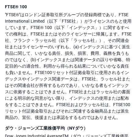
FTSE® 100
"FTSE®"はロンドン証券取引所グループの登録商標であり、FTSE
International Limited（以下「FTSE社」）がライセンスのもと使用
しています。FTSE® 100（以下「インデックス」）に関するすべ
ての権利は、FTSE社またはそのライセンサーに帰属します。FTSE
社、フランク・ラッセル社（以下「ラッセル社」）、その関連会
社またはライセンサーのいずれも、(a)インデックスに基づく派生
商品に関して、いかなる責任、損失、損害、費用、義務を負うも
のではなく、(b)インデックスまたは関連データの誤りや省略、特
定目的への適合性、利用から得られる結果についていかなる責任
も負いません。FTSE100リセット付証拠金取引に使用されるイン
デックスやインデックス関連データは、FTSE社、ラッセル社また
はその関連会社が所有するものであり、いかなる者もインデック
スに依拠することはできません。FTSE社またはラッセル社の書面
による明示的な同意がない限り、インデックスの使用または配布
をすることはできません。FTSE社およびラッセル社は、FTSE100
リセット付証拠金取引およびそれに関連する金融商品または派生
商品の、宣伝、後援または承認をするものではありません。
ダウ・ジョーンズ工業株価平均（NYダウ）
Dow Jones Industrial AverageTM（ダウ・ジョーンズ工業株価平