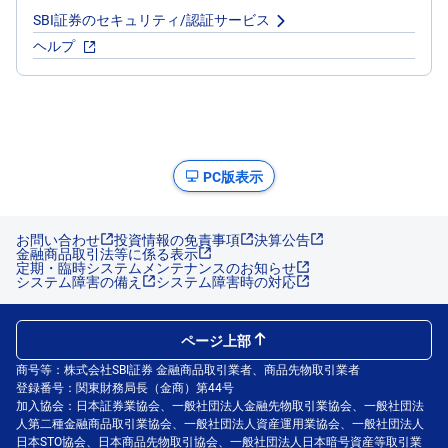
SBI証券のセキュリティ/認証サービス
ヘルプ
PC版表示
お問い合わせ
投資情報の免責事項
決算公告
金融商品取引法等に係る表示
定期・臨時システムメンテナンスのお知らせ
システム障害の備え
システム障害時の対応
ページ上部
商号等：株式会社SBI証券 金融商品取引業者、商品先物取引業者
登録番号：関東財務局長（金商）第44号
加入協会：日本証券業協会、一般社団法人金融先物取引業協会、一般社団法
人第二種金融商品取引業協会、一般社団法人資産運用業協会、一般社団法人
日本STO協会、日本商品先物取引協会、一般社団法人日本暗号資産等取引業