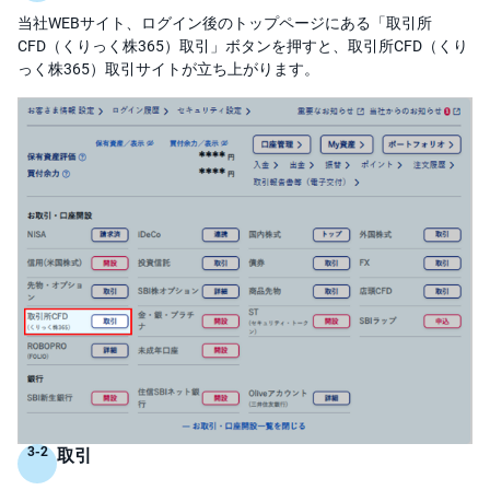
)
当社WEBサイト、ログイン後のトップページにある「取引所
CFD（くりっく株365）取引」ボタンを押すと、取引所CFD（くり
i
D
っく株365）取引サイトが立ち上がります。
e
C
o
取引