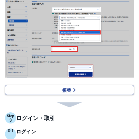
キ
ュ
リ
テ
ィ
・
ト
ー
ク
ン
)
S
BI
ラ
ッ
プ
振替
ロ
ボ
ア
ド
(R
O
Step
ログイン・取引
B
O
P
R
ログイン
O