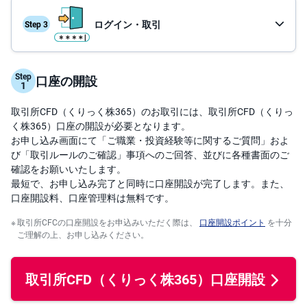
投
ログイン・取引
資
信
託
取引の流れ
Step
口座の開設
債
操作ガイド
券
取引所CFD（くりっく株365）のお取引には、取引所CFD（くりっ
FX
く株365）口座の開設が必要となります。
お申し込み画面にて「ご職業・投資経験等に関するご質問」およ
び「取引ルールのご確認」事項へのご回答、並びに各種書面のご
お
ま
確認をお願いいたします。
か
PICK
最短で、お申し込み完了と同時に口座開設が完了します。また、
せ
UP
投
口座開設料、口座管理料は無料です。
資
取引所CFCの口座開設をお申込みいただく際は、
口座開設ポイント
を十分
ご理解の上、お申し込みください。
S
BI
株
オ
プ
取引所CFD（くりっく株365）
口座開設
シ
ョ
ン