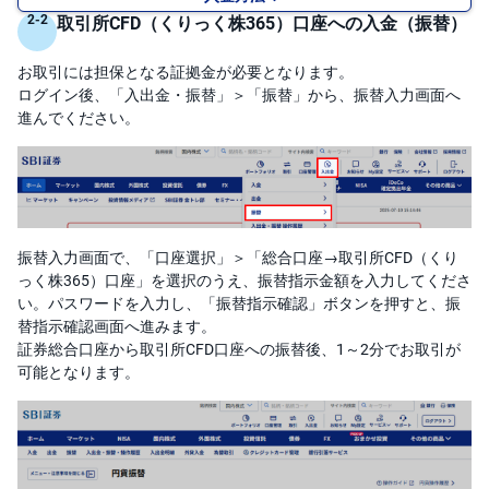
M
W
取引所CFD（くりっく株365）口座への入金（振替）
M
F
お取引には担保となる証拠金が必要となります。
取
ログイン後、「入出金・振替」＞「振替」から、振替入力画面へ
引
進んでください。
所
C
F
D(
く
り
っ
く
株
振替入力画面で、「口座選択」＞「総合口座→取引所CFD（くり
3
6
っく株365）口座」を選択のうえ、振替指示金額を入力してくださ
5)
い。パスワードを入力し、「振替指示確認」ボタンを押すと、振
替指示確認画面へ進みます。
店
証券総合口座から取引所CFD口座への振替後、1～2分でお取引が
頭
C
可能となります。
F
D
S
T(
セ