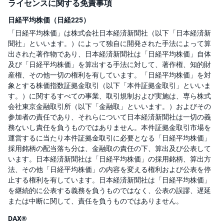
ライセンスに関する免責事項
日経平均株価（日経225）
「日経平均株価」は株式会社日本経済新聞社（以下「日本経済新
聞社」といいます。）によって独自に開発された手法によって算
出された著作物であり、日本経済新聞社は「日経平均株価」自体
及び「日経平均株価」を算出する手法に対して、著作権、知的財
産権、その他一切の権利を有しています。「日経平均株価」を対
象とする株価指数証拠金取引（以下「本件証拠金取引」といいま
す。）に関するすべての事業、取引規制および実施は、専ら株式
会社東京金融取引所（以下「金融取」といいます。）およびその
参加者の責任であり、それらについて日本経済新聞社は一切の義
務ないし責任を負うものではありません。本件証拠金取引市場を
運営するに当たり本件証拠金取引に必要となる「日経平均株価」
採用銘柄の配当落ち分は、金融取の責任の下、算出及び公表して
います。日本経済新聞社は「日経平均株価」の採用銘柄、算出方
法、その他「日経平均株価」の内容を変える権利および公表を停
止する権利を有しています。日本経済新聞社は「日経平均株価」
を継続的に公表する義務を負うものではなく、公表の誤謬、遅延
または中断に関して、責任を負うものではありません。
DAX®