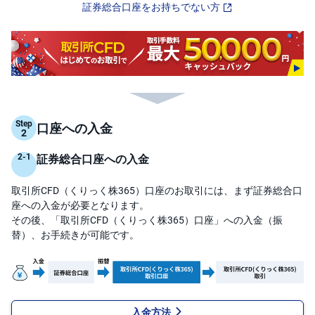
証券総合口座をお持ちでない方
先
物
・
オ
プ
シ
ョ
ン
Step
口座への入金
商
品
先
証券総合口座への入金
物
取引所CFD（くりっく株365）口座のお取引には、まず証券総合口
金
・
座への入金が必要となります。
銀
その後、「取引所CFD（くりっく株365）口座」への入金（振
・
プ
替）、お手続きが可能です。
ラ
チ
ナ
外
貨
建
入金方法
NE