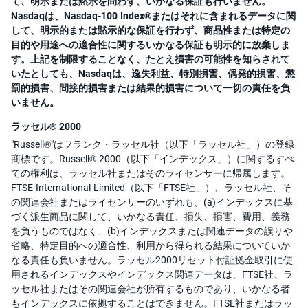
て、明示または黙示を問わず、いかなる保証も行いません。
Nasdaqは、Nasdaq-100 Index®またはそれに含まれるデータに関
して、明示的または黙示的な保証を行わず、商品性または特定の
目的や用途への適合性に関するいかなる保証も明示的に放棄しま
す。上記を制限することなく、たとえ損害の可能性を知らされて
いたとしても、Nasdaqは、逸失利益、特別損害、偶発的損害、懲
罰的損害、間接的損害または結果的損害について一切の責任を負
いません。
ラッセル® 2000
"Russell®"はフランク・ラッセル社（以下「ラッセル社」）の登録
商標です。Russell® 2000（以下「インデックス」）に関するすべ
ての権利は、ラッセル社またはそのライセンサーに帰属します。
FTSE International Limited（以下「FTSE社」）、ラッセル社、そ
の関連会社またはライセンサーのいずれも、(a)インデックスに基
づく派生商品に関して、いかなる責任、損失、損害、費用、義務
を負うものではなく、(b)インデックスまたは関連データの誤りや
省略、特定目的への適合性、利用から得られる結果についていか
なる責任も負いません。ラッセル2000リセット付証拠金取引に使
用されるインデックスやインデックス関連データは、FTSE社、ラ
ッセル社またはその関連会社が所有するものであり、いかなる者
もインデックスに依拠することはできません。FTSE社またはラッ