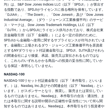
均）は、S&P Dow Jones Indices LLC（以下「SPDJI」）が算出す
る指数であり、SPDJIがライセンスに係る権利を保有しています。
「DJIA®」、「The Dow®」、「Dow Jones®」及び「Dow Jones
Industrial Average」（ダウ・ジョーンズ工業株価平均）のサービ
ス・マークは、Dow Jones Trademark Holdings, LLC（以下
「DJTH」）からSPDJIにライセンス供与されており、株式会社東
京金融取引所（以下「金融取」）による一定の目的のために、
SPDJIから金融取へ使用に関するサブライセンスが付与されていま
す。金融取に上場されるダウ・ジョーンズ工業株価平均を原資産
とするNYダウリセット付証拠金取引は、SPDJI、DJTH及びそれら
の関連会社により後援、承認、販売又は宣伝されるものではな
く、これらのいずれもかかる商品への投資の妥当性に関していか
なる保証・表明もしていません。
NASDAQ-100
NASDAQ-100リセット付証拠金取引（以下「本件取引」といいま
す。）は、Nasdaq, Inc.及びその関連会社（以下「Nasdaq」とい
います。）がスポンサーとなり、推奨し、販売または宣伝してい
るものではありません。Nasdaqは、本件取引の合法・適法性、ま
たは本取引に関する説明や開示の正確性や妥当性について何ら関
知するものではありません。Nasdaqは、本件取引を行う投資者や