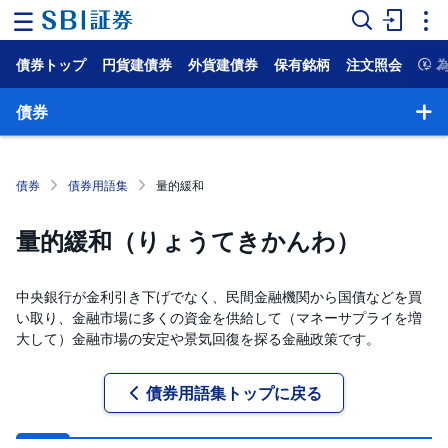
債券トップ
円貨建債券
外貨建債券
保有銘柄
注文照会
ホ
ー
ム
債券
マ
ー
ケ
債券
債券用語集
量的緩和
ッ
ト
量的緩和（りょうてきかんわ）
NISA
中央銀行が金利引き下げでなく、民間金融機関から国債などを買
国
い取り、金融市場に多くの資金を供給して（マネーサプライを増
内
株
大して）金融市場の安定や景気回復を探る金融政策です。
式
外
債券用語集トップに戻る
国
株
式