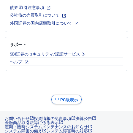
債券 取引注意事項
先
公社債の売買取引について
物
・
外国証券の国内店頭取引について
オ
プ
シ
ョ
ン
サポート
SBI証券のセキュリティ/認証サービス
商
品
ヘルプ
先
物
金
・
銀
・
プ
PC版表示
ラ
チ
ナ
お問い合わせ
投資情報の免責事項
決算公告
金融商品取引法等に係る表示
外
定期・臨時システムメンテナンスのお知らせ
貨
システム障害の備え
システム障害時の対応
建
NE