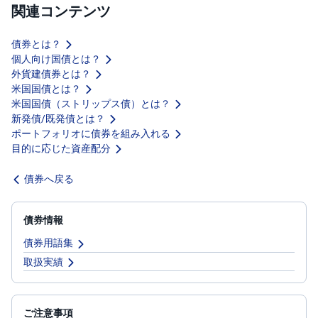
関連コンテンツ
投
資
信
債券とは？
託
個人向け国債とは？
外貨建債券とは？
債
米国国債とは？
券
米国国債（ストリップス債）とは？
新発債/既発債とは？
FX
ポートフォリオに債券を組み入れる
目的に応じた資産配分
お
ま
債券へ戻る
か
PICK
せ
UP
投
資
債券情報
債券用語集
S
BI
取扱実績
株
オ
プ
シ
ョ
ご注意事項
ン