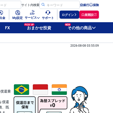
サイト
内検索
銀行
保険
ログイン
口座開設
サービス
出金
My設定
サポート
PICK UP
NEW
FX
おまかせ投資
その他の商品
2026-08-08 03:55:09
に償還乗
を償還
債、既
きま