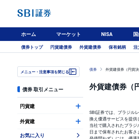
ホーム
マーケット
NISA
国
債券トップ
円貨建債券
外貨建債券
保有銘柄
注
債券
外貨建債券（円貨決
メニュー・注意事項を閉じる
外貨建債券（
債券 取引メニュー
円貨建
SBI証券では、ブラジ
換え優遇サービスを提供
外貨建
当社で購入されたブラジ
日まで保有されたお客さ
お気に入り
発債問わず）には、優遇