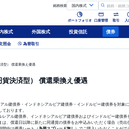
銘柄
検索
ポートフォリオ
口座管理
取引
入
内株式
外国株式
投資信託
債券
文照会
為替取引
済型） 償還乗換え優遇
円貨決済型） 償還乗換え優遇
ルレアル建債券・インドネシアルピア建債券・インドルピー建債券を対象
しております。
ルレアル建債券、インドネシアルピア建債券およびインドルピー建債券
まは、償還日以降に新たに同通貨の債券をお申込みいただく場合（売出
期間中は優遇レート（
為替スプレッド無し
）でご購入いただくことがで