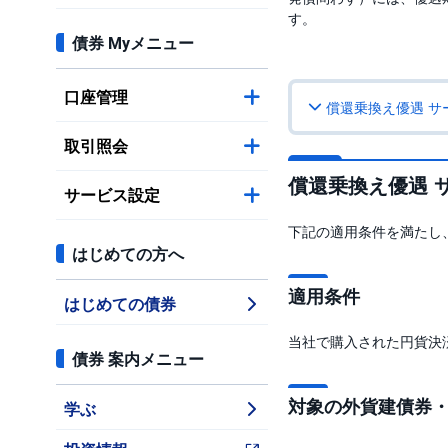
す。
債券 Myメニュー
口座管理
償還乗換え優遇 サ
取引照会
償還乗換え優遇 
サービス設定
下記の適用条件を満たし
はじめての方へ
適用条件
はじめての債券
当社で購入された円貨決
債券 案内メニュー
対象の外貨建債券
学ぶ