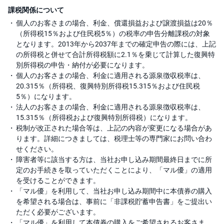
課税関係について
個人のお客さまの場合、利金、償還損益および譲渡損益は20％
（所得税15％および住民税5％）の税率の申告分離課税の対象
となります。2013年から2037年までの確定申告の際には、上記
の所得税と併せて合計所得税額に2.1％を乗じて計算した復興特
別所得税の申告・納付が必要になります。
個人のお客さまの場合、利金に適用される源泉徴収税率は、
20.315％（所得税、復興特別所得税15.315％および住民税
5％）になります。
法人のお客さまの場合、利金に適用される源泉徴収税率は、
15.315％（所得税および復興特別所得税）になります。
税制が改正された場合等は、上記の内容が変更になる場合があ
ります。詳細につきましては、税理士等の専門家にお問い合わ
せください。
障害者等に該当する方は、当社お申し込み期間最終日までに所
定のお手続きを取っていただくことにより、「マル優」の適用
を受けることができます。
「マル優」を利用して、当社お申し込み期間中に本債券の購入
を希望される場合は、事前に「非課税貯蓄申告書」をご提出い
ただく必要がございます。
「マル優」を利用して本債券の購入をご希望されるお客さま