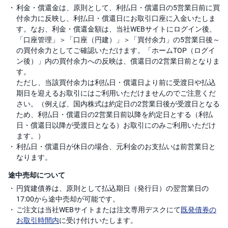
利金・償還金は、原則として、利払日・償還日の5営業日前に買
付余力に反映し、利払日・償還日にお取引口座に入金いたしま
す。なお、利金・償還金額は、
当社WEBサイトにログイン後、
「口座管理」＞「口座（円建）」＞「買付余力」の5営業日後～
の買付余力としてご確認いただけます。「ホームTOP（ログイ
ン後）」内の買付余力への反映は、償還日の2営業日前となりま
す。
ただし、当該買付余力は利払日・償還日より前に受渡日や払込
期日を迎えるお取引にはご利用いただけませんのでご注意くだ
さい。（例えば、国内株式は約定日の2営業日後が受渡日となる
ため、利払日・償還日の2営業日前以降を約定日とする（利払
日・償還日以降が受渡日となる）お取引にのみご利用いただけ
ます。）
利払日・償還日が休日の場合、元利金のお支払いは前営業日と
なります。
途中売却について
円貨建債券は、原則として払込期日（発行日）の翌営業日の
17:00から途中売却が可能です。
ご注文は当社WEBサイトまたは注文専用デスクにて
既発債券の
お取引時間内
に受け付けいたします。