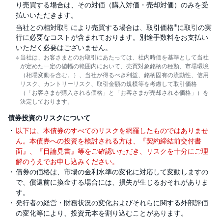
り売買する場合は、その対価（購入対価・売却対価）のみを受
払いいただきます。
※
当社との相対取引により売買する場合は、取引価格
に取引の実
行に必要なコストが含まれております。別途手数料をお支払い
いただく必要はございません。
当社は、お客さまとのお取引にあたっては、社内時価を基準として当社
が定めた一定の値幅の範囲内において、売買対象銘柄の種類、市場環境
（相場変動を含む。）、当社が得るべき利益、銘柄固有の流動性、信用
リスク、カントリーリスク、取引金額の規模等を考慮して取引価格
（「お客さまが購入される価格」と「お客さまが売却される価格」）を
決定しております。
債券投資のリスクについて
以下は、本債券のすべてのリスクを網羅したものではありませ
ん。本債券への投資を検討される方は、『契約締結前交付書
面』、『目論見書』等をご確認いただき、リスクを十分にご理
解のうえでお申し込みください。
債券の価格は、市場の金利水準の変化に対応して変動しますの
で、償還前に換金する場合には、損失が生じるおそれがありま
す。
発行者の経営・財務状況の変化およびそれらに関する外部評価
の変化等により、投資元本を割り込むことがあります。