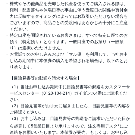
株式やその他商品を売却した代金を使ってご購入される際は、
権利・配当落ちや休場日等の事由に伴う受渡日の関係や買付余
力に反映するタイミングによってはお取引いただけない場合も
ございますので、商品ごとの受渡日はあらかじめ十分にご注意
ください。
特定口座を開設されているお客さまは、すべて特定口座でのお
預り（特定預り）となります。一般口座でのお預り（一般預
り）は選択いただけません。
お電話でのお申し込みおよび「マル優」を利用して、当社お申
し込み期間中に本債券の購入を希望される場合は、以下のとお
り承ります。
【目論見書等の郵送を請求する場合】
（1）当社お申し込み期間中に目論見書等の郵送をカスタマーサ
ービスセンター（0120-104-214）ガイダンス4番にご請求くだ
さい。
（2）目論見書等がお手元に届きましたら、目論見書等の内容を
ご確認ください。
（3）お申し込みは、目論見書等の郵送をご請求いただいた日か
※
ら起算して5営業日目より承りますので、注文専用デスク
にご
連絡をお願いいたします。本債券が完売、もしくは、お申し込