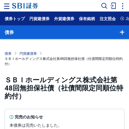
債券トップ
円貨建債券
外貨建債券
保有銘柄
注文照会
ホ
ー
ム
債券
マ
ー
ケ
債券
円貨建債券
ッ
ＳＢＩホールディングス株式会社第48回無担保社債（社債間限定同順位特約
ト
付）
NISA
ＳＢＩホールディングス株式会社第
48回無担保社債（社債間限定同順位特
国
内
約付）
株
式
外
国
完売のお知らせ
株
式
本債券は完売いたしました。