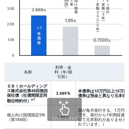
)
i
D
e
C
o
利率・金
名称
利
（年/税
引前）
ＳＢＩホールディング
ス株式会社第48回無担
本債券は10万円以上10万
2.689％
保社債（社債間限定同
債券は預金と異なり元本保
※1
順位特約付）
国が毎月発行する、1万円以
個人向け国債固定5年
です。発行から1年間経過
1.95％
スクロールできます
（第184回）
して元本割れがありません。
れています。）