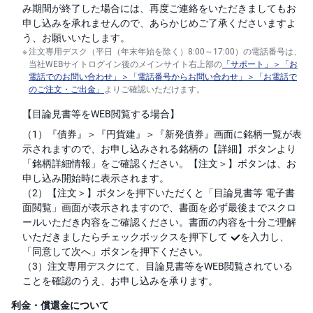
み期間が終了した場合には、再度ご連絡をいただきましてもお
申し込みを承れませんので、あらかじめご了承くださいますよ
う、お願いいたします。
注文専用デスク（平日（年末年始を除く）8:00～17:00）の電話番号は、
当社WEBサイトログイン後のメインサイト右上部の
「サポート」＞「お
電話でのお問い合わせ」＞「電話番号からお問い合わせ」＞「お電話で
のご注文・ご出金」
よりご確認いただけます。
【目論見書等をWEB閲覧する場合】
（1）『債券』＞『円貨建』＞『新発債券』画面に銘柄一覧が表
示されますので、お申し込みされる銘柄の【詳細】ボタンより
「銘柄詳細情報」をご確認ください。【注文＞】ボタンは、お
申し込み開始時に表示されます。
（2）【注文＞】ボタンを押下いただくと「目論見書等 電子書
面閲覧」画面が表示されますので、書面を必ず最後までスクロ
ールいただき内容をご確認ください。書面の内容を十分ご理解
いただきましたらチェックボックスを押下して
を入力し、
「同意して次へ」ボタンを押下ください。
（3）注文専用デスクにて、目論見書等をWEB閲覧されている
ことを確認のうえ、お申し込みを承ります。
利金・償還金について