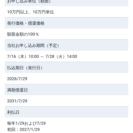
お申し込み単位（額面）
M
W
M
F
10万円以上、10万円単位
発行価格・償還価格
取
引
所
額面金額の100％
C
F
当社お申し込み期間（予定）
D(
く
り
7/16（木）10:00 ～ 7/28（火）14:00
っ
く
株
払込期日（発行日）
3
6
2026/7/29
5)
満期償還日
店
頭
2031/7/29
C
F
D
利払日
S
毎年1/29および7/29
T(
初回：2027/1/29
セ