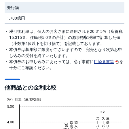
キ
ュ
発行額
リ
テ
1,700億円
ィ
・
ト
ー
税引後利率は、個人のお客さまに適用される20.315％（所得税
ク
15.315％、住民税5.0％の合計）の源泉徴収税率で計算した値
ン
)
（小数第4位以下を切り捨て）を記載しております。
本債券は募集額に限度がございますので、完売となり次第お申
し込みの受付を終了いたします。
S
BI
本債券のお申し込みにあたっては、必ず事前に
目論見書等
を
ラ
十分にご確認ください。
ッ
プ
ロ
他商品との金利比較
ボ
ア
ド
(R
O
B
O
P
R
O