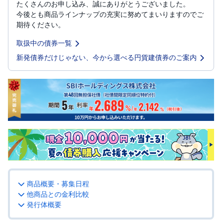
たくさんのお申し込み、誠にありがとうございました。
今後とも商品ラインナップの充実に努めてまいりますのでご
投
資
期待ください。
信
託
取扱中の債券一覧
新発債券だけじゃない、今から選べる円貨建債券のご案内
債
券
FX
お
ま
か
PICK
せ
UP
投
資
S
BI
商品概要・募集日程
株
オ
他商品との金利比較
プ
発行体概要
シ
ョ
ン