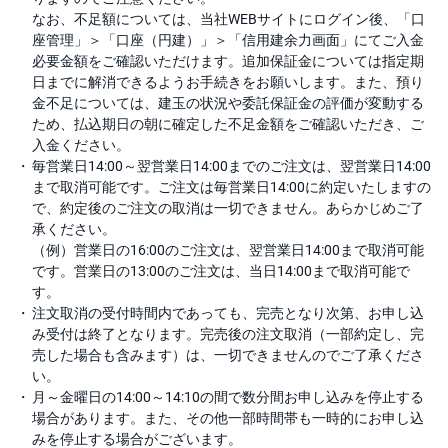
なお、不足額については、
当社WEBサイトにログイン後、
「口
座管理」＞「口座（円建）」＞「信用建余力画面」にてご入金
必要金額をご確認いただけます。追加保証金については指定期
日までに解消できるようお手続きをお願いします。また、預り
金不足については、建玉の状況や委託保証金の評価が変動する
ため、払込期日の朝に確定した不足金額をご確認いただき、ご
入金ください。
毎営業日14:00～翌営業日14:00までのご注文は、翌営業日14:00
まで取消可能です。ご注文は毎営業日14:00に約定いたしますの
で、約定後のご注文の取消は一切できません。あらかじめご了
承ください。
（例）営業日の16:00のご注文は、翌営業日14:00まで取消可能
です。営業日の13:00のご注文は、当日14:00まで取消可能で
す。
注文取消の受付時間内であっても、完売となり次第、お申し込
み受付は終了となります。完売後の注文取消（一部約定し、完
売した場合も含みます）は、一切できませんのでご了承くださ
い。
月～金曜日の14:00～14:10の間で数分間お申し込みを停止する
場合があります。また、その他一部時間帯も一時的にお申し込
みを停止する場合がございます。