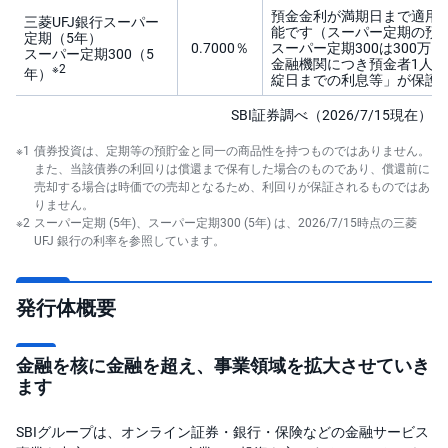
預金金利が満期日まで適用
三菱UFJ銀行スーパー
能です（スーパー定期の預入
定期（5年）
0.7000％
スーパー定期300は300万
スーパー定期300（5
金融機関につき預金者1人当た
※2
年）
綻日までの利息等」が保護
SBI証券調べ（2026/7/15現在）
※1
債券投資は、定期等の預貯金と同一の商品性を持つものではありません。
また、当該債券の利回りは償還まで保有した場合のものであり、償還前に
売却する場合は時価での売却となるため、利回りが保証されるものではあ
りません。
※2
スーパー定期 (5年)、スーパー定期300 (5年) は、2026/7/15時点の三菱
UFJ 銀行の利率を参照しています。
発行体概要
金融を核に金融を超え、事業領域を拡大させていき
ます
SBIグループは、オンライン証券・銀行・保険などの金融サービス