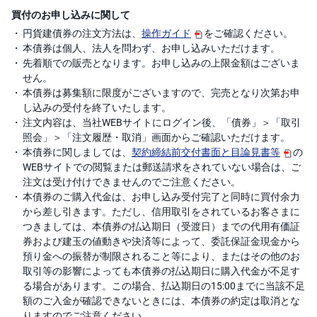
買付のお申し込みに関して
円貨建債券の注文方法は、
操作ガイド
をご確認ください。
本債券は個人、法人を問わず、お申し込みいただけます。
先着順での販売となります。お申し込みの上限金額はございま
せん。
本債券は募集額に限度がございますので、完売となり次第お申
し込みの受付を終了いたします。
注文内容は、
当社WEBサイトにログイン後、
「債券」＞「取引
照会」＞「注文履歴・取消」画面からご確認いただけます。
本債券に関しましては、
契約締結前交付書面と目論見書等
の
WEBサイトでの閲覧または郵送請求をされていない場合は、ご
注文は受け付けできませんのでご注意ください。
本債券のご購入代金は、お申し込み受付完了と同時に買付余力
から差し引きます。ただし、信用取引をされているお客さまに
つきましては、本債券の払込期日（受渡日）までの代用有価証
券および建玉の値動きや決済等によって、委託保証金現金から
預り金への振替が制限されること等により、またはその他のお
取引等の影響によっても本債券の払込期日に購入代金が不足す
る場合があります。この場合、払込期日の15:00までに当該不足
額のご入金が確認できないときには、本債券の約定は取消とな
りますのでご注意ください。