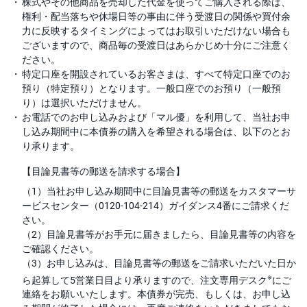
株式やその他商品を売却した代金を使ってご購入される際は、
権利・配当落ちや休場日等の事由に伴う受渡日の関係や買付余
力に反映するタイミングによってはお取引いただけない場合も
ございますので、商品毎の受渡日はあらかじめ十分にご注意く
ださい。
特定口座を開設されているお客さまは、すべて特定口座でのお
預り（特定預り）となります。一般口座でのお預り（一般預
り）は選択いただけません。
お電話でのお申し込みおよび「マル優」を利用して、当社お申
し込み期間中に本債券の購入を希望される場合は、以下のとお
り承ります。
【目論見書等の郵送を請求する場合】
（1）当社お申し込み期間中に目論見書等の郵送をカスタマーサ
ービスセンター（0120-104-214）ガイダンス4番にご請求くだ
さい。
（2）目論見書等がお手元に届きましたら、目論見書等の内容を
ご確認ください。
（3）お申し込みは、目論見書等の郵送をご請求いただいた日か
※
ら起算して5営業日目より承りますので、注文専用デスク
にご
連絡をお願いいたします。本債券が完売、もしくは、お申し込