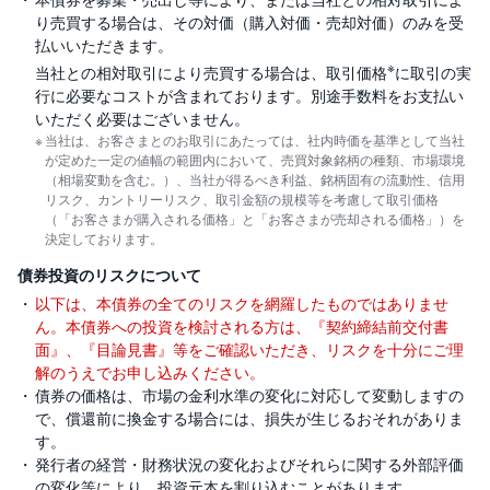
り売買する場合は、その対価（購入対価・売却対価）のみを受
払いいただきます。
※
当社との相対取引により売買する場合は、取引価格
に取引の実
行に必要なコストが含まれております。別途手数料をお支払い
いただく必要はございません。
当社は、お客さまとのお取引にあたっては、社内時価を基準として当社
が定めた一定の値幅の範囲内において、売買対象銘柄の種類、市場環境
（相場変動を含む。）、当社が得るべき利益、銘柄固有の流動性、信用
リスク、カントリーリスク、取引金額の規模等を考慮して取引価格
（「お客さまが購入される価格」と「お客さまが売却される価格」）を
決定しております。
債券投資のリスクについて
以下は、本債券の全てのリスクを網羅したものではありませ
ん。本債券への投資を検討される方は、『契約締結前交付書
面』、『目論見書』等をご確認いただき、リスクを十分にご理
解のうえでお申し込みください。
債券の価格は、市場の金利水準の変化に対応して変動しますの
で、償還前に換金する場合には、損失が生じるおそれがありま
す。
発行者の経営・財務状況の変化およびそれらに関する外部評価
の変化等により、投資元本を割り込むことがあります。