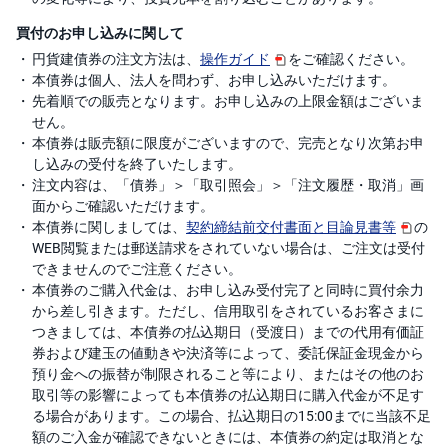
買付のお申し込みに関して
円貨建債券の注文方法は、
操作ガイド
をご確認ください。
本債券は個人、法人を問わず、お申し込みいただけます。
先着順での販売となります。お申し込みの上限金額はございま
せん。
本債券は販売額に限度がございますので、完売となり次第お申
し込みの受付を終了いたします。
注文内容は、「債券」＞「取引照会」＞「注文履歴・取消」画
面からご確認いただけます。
本債券に関しましては、
契約締結前交付書面と目論見書等
の
WEB閲覧または郵送請求をされていない場合は、ご注文は受付
できませんのでご注意ください。
本債券のご購入代金は、お申し込み受付完了と同時に買付余力
から差し引きます。ただし、信用取引をされているお客さまに
つきましては、本債券の払込期日（受渡日）までの代用有価証
券および建玉の値動きや決済等によって、委託保証金現金から
預り金への振替が制限されること等により、またはその他のお
取引等の影響によっても本債券の払込期日に購入代金が不足す
る場合があります。この場合、払込期日の15:00までに当該不足
額のご入金が確認できないときには、本債券の約定は取消とな