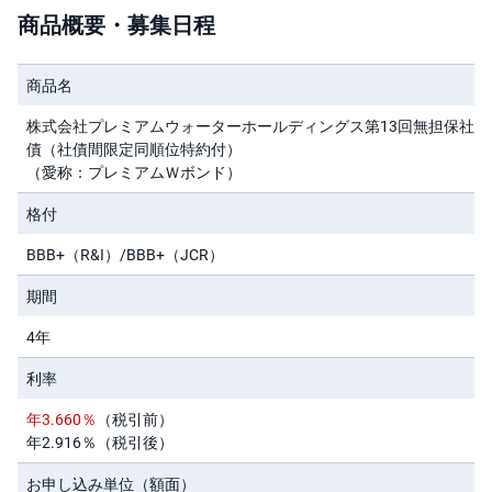
商品概要・募集日程
先
物
・
商品名
オ
プ
シ
株式会社プレミアムウォーターホールディングス第13回無担保社
ョ
債（社債間限定同順位特約付）
ン
（愛称：プレミアムＷボンド）
商
格付
品
先
物
BBB+（R&I）/BBB+（JCR）
期間
金
・
銀
4年
・
プ
ラ
利率
チ
ナ
年3.660％
（税引前）
年2.916％（税引後）
外
貨
お申し込み単位（額面）
建
NE