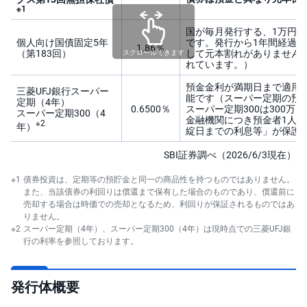
※1
国が毎月発行する、1万円以
個人向け国債固定5年
です。発行から1年間経過
1.86％
（第183回）
して元本割れがありません。
スクロールできます
れています。）
預金金利が満期日まで適用
三菱UFJ銀行スーパー
能です（スーパー定期の預入
定期（4年）
0.6500％
スーパー定期300は300万
スーパー定期300（4
金融機関につき預金者1人当た
※2
年）
綻日までの利息等」が保護
SBI証券調べ（2026/6/3現在）
※1
債券投資は、定期等の預貯金と同一の商品性を持つものではありません。
また、当該債券の利回りは償還まで保有した場合のものであり、償還前に
売却する場合は時価での売却となるため、利回りが保証されるものではあ
りません。
※2
スーパー定期（4年）、スーパー定期300（4年）は現時点での三菱UFJ銀
行の利率を参照しております。
発行体概要