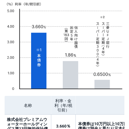
)
i
D
e
C
o
利率・金
名称
利
（年/税
引前）
株式会社プレミアムウ
本債券は10万円以上10万
ォーターホールディン
3.660％
債券は預金と異なり元本保
グス第13回無担保社債