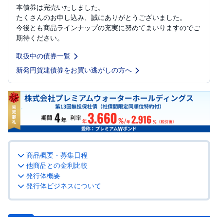
本債券は完売いたしました。
投
たくさんのお申し込み、誠にありがとうございました。
資
今後とも商品ラインナップの充実に努めてまいりますのでご
信
託
期待ください。
取扱中の債券一覧
債
券
新発円貨建債券をお買い逃がしの方へ
FX
お
ま
か
PICK
せ
UP
投
資
商品概要・募集日程
他商品との金利比較
S
BI
発行体概要
株
発行体ビジネスについて
オ
プ
シ
ョ
ン