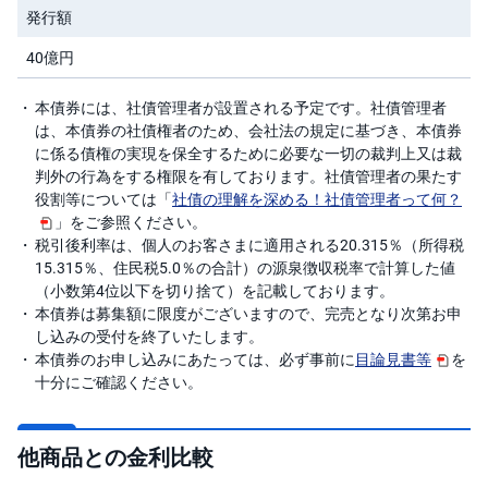
キ
発行額
ュ
リ
テ
40億円
ィ
・
ト
本債券には、社債管理者が設置される予定です。社債管理者
ー
は、本債券の社債権者のため、会社法の規定に基づき、本債券
ク
ン
に係る債権の実現を保全するために必要な一切の裁判上又は裁
)
判外の行為をする権限を有しております。社債管理者の果たす
役割等については「
社債の理解を深める！社債管理者って何？
S
」をご参照ください。
BI
ラ
税引後利率は、個人のお客さまに適用される20.315％（所得税
ッ
15.315％、住民税5.0％の合計）の源泉徴収税率で計算した値
プ
（小数第4位以下を切り捨て）を記載しております。
本債券は募集額に限度がございますので、完売となり次第お申
ロ
し込みの受付を終了いたします。
ボ
ア
本債券のお申し込みにあたっては、必ず事前に
目論見書等
を
ド
十分にご確認ください。
(R
O
B
O
P
他商品との金利比較
R
O