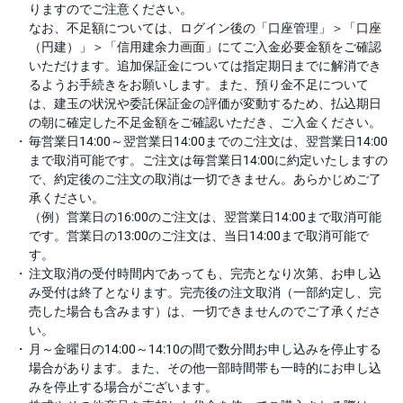
りますのでご注意ください。
なお、不足額については、ログイン後の「口座管理」＞「口座
（円建）」＞「信用建余力画面」にてご入金必要金額をご確認
いただけます。追加保証金については指定期日までに解消でき
るようお手続きをお願いします。また、預り金不足について
は、建玉の状況や委託保証金の評価が変動するため、払込期日
の朝に確定した不足金額をご確認いただき、ご入金ください。
毎営業日14:00～翌営業日14:00までのご注文は、翌営業日14:00
まで取消可能です。ご注文は毎営業日14:00に約定いたしますの
で、約定後のご注文の取消は一切できません。あらかじめご了
承ください。
（例）営業日の16:00のご注文は、翌営業日14:00まで取消可能
です。営業日の13:00のご注文は、当日14:00まで取消可能で
す。
注文取消の受付時間内であっても、完売となり次第、お申し込
み受付は終了となります。完売後の注文取消（一部約定し、完
売した場合も含みます）は、一切できませんのでご了承くださ
い。
月～金曜日の14:00～14:10の間で数分間お申し込みを停止する
場合があります。また、その他一部時間帯も一時的にお申し込
みを停止する場合がございます。