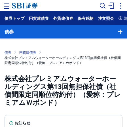
債券トップ
円貨建債券
外貨建債券
保有銘柄
注文照会
ホ
ー
ム
債券
マ
ー
ケ
債券
円貨建債券
ッ
株式会社プレミアムウォーターホールディングス第13回無担保社債（社債間
ト
限定同順位特約付）（愛称：プレミアムＷボンド）
NISA
株式会社プレミアムウォーターホー
ルディングス第13回無担保社債（社
国
内
債間限定同順位特約付）（愛称：プレ
株
式
ミアムＷボンド）
外
国
株
式
お知らせ