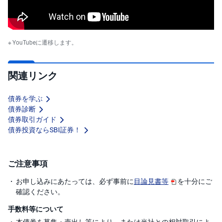
YouTubeに遷移します。
関連リンク
債券を学ぶ
債券診断
債券取引ガイド
債券投資ならSBI証券！
ご注意事項
お申し込みにあたっては、必ず事前に
目論見書等
を十分にご
確認ください。
手数料等について
本債券を募集・売出し等により、または当社との相対取引によ