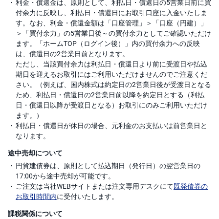
利金・償還金は、原則として、利払日・償還日の5営業日前に買
付余力に反映し、利払日・償還日にお取引口座に入金いたしま
す。なお、利金・償還金額は「口座管理」＞「口座（円建）」
＞「買付余力」の5営業日後～の買付余力としてご確認いただけ
ます。「ホームTOP（ログイン後）」内の買付余力への反映
は、償還日の2営業日前となります。
ただし、当該買付余力は利払日・償還日より前に受渡日や払込
期日を迎えるお取引にはご利用いただけませんのでご注意くだ
さい。（例えば、国内株式は約定日の2営業日後が受渡日となる
ため、利払日・償還日の2営業日前以降を約定日とする（利払
日・償還日以降が受渡日となる）お取引にのみご利用いただけ
ます。）
利払日・償還日が休日の場合、元利金のお支払いは前営業日と
なります。
途中売却について
円貨建債券は、原則として払込期日（発行日）の翌営業日の
17:00から途中売却が可能です。
ご注文は当社WEBサイトまたは注文専用デスクにて
既発債券の
お取引時間内
に受付いたします。
課税関係について