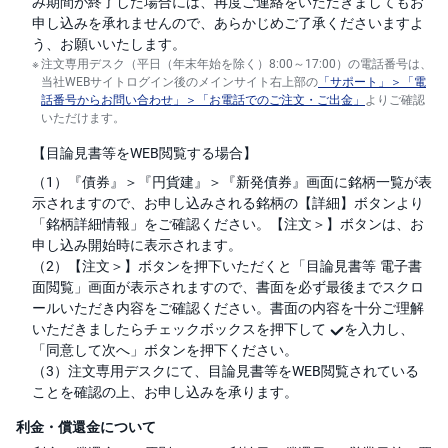
み期間が終了した場合には、再度ご連絡をいただきましてもお
申し込みを承れませんので、あらかじめご了承くださいますよ
う、お願いいたします。
注文専用デスク（平日（年末年始を除く）8:00～17:00）の電話番号は、
当社WEBサイトログイン後のメインサイト右上部の
「サポート」＞「電
話番号からお問い合わせ」＞「お電話でのご注文・ご出金」
よりご確認
いただけます。
【目論見書等をWEB閲覧する場合】
（1）『債券』＞『円貨建』＞『新発債券』画面に銘柄一覧が表
示されますので、お申し込みされる銘柄の【詳細】ボタンより
「銘柄詳細情報」をご確認ください。【注文＞】ボタンは、お
申し込み開始時に表示されます。
（2）【注文＞】ボタンを押下いただくと「目論見書等 電子書
面閲覧」画面が表示されますので、書面を必ず最後までスクロ
ールいただき内容をご確認ください。書面の内容を十分ご理解
いただきましたらチェックボックスを押下して
を入力し、
「同意して次へ」ボタンを押下ください。
（3）注文専用デスクにて、目論見書等をWEB閲覧されている
ことを確認の上、お申し込みを承ります。
利金・償還金について