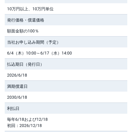
M
W
M
10万円以上、10万円単位
F
発行価格・償還価格
取
引
額面金額の100％
所
C
F
当社お申し込み期間（予定）
D(
く
6/4（木）10:00～6/17（水）14:00
り
っ
く
払込期日（発行日）
株
3
6
2026/6/18
5)
満期償還日
店
頭
2030/6/18
C
F
利払日
D
毎年6/18および12/18
S
初回：2026/12/18
T(
セ