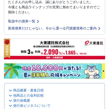
たくさんのお申し込み、誠にありがとうございました。
今後とも商品ラインナップの充実に努めてまいりますのでご
投
資
期待ください。
信
託
取扱中の債券一覧
新発債券だけじゃない、今から選べる円貨建債券のご案内
債
券
FX
お
ま
か
PICK
せ
UP
投
資
S
BI
商品概要・募集日程
株
オ
他商品との金利比較
プ
発行体概要
シ
ョ
発行体ビジネスについて
ン