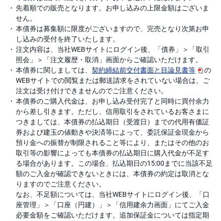
先着順での販売となります。お申し込みの上限金額はございま
せん。
本債券は募集額に限度がございますので、完売となり次第お申
し込みの受付を終了いたします。
注文内容は、当社WEBサイトにログイン後、「債券」＞「取引
照会」＞「注文履歴・取消」画面からご確認いただけます。
本債券に関しましては、
契約締結前交付書面と目論見書等
の
WEBサイトでの閲覧または郵送請求をされていない場合は、ご
注文は受け付けできませんのでご注意ください。
本債券のご購入代金は、お申し込み受付完了と同時に買付余力
から差し引きます。ただし、信用取引をされているお客さまに
つきましては、本債券の払込期日（受渡日）までの代用有価証
券および建玉の値動きや決済等によって、委託保証金現金から
預り金への振替が制限されること等により、またはその他のお
取引等の影響によっても本債券の払込期日に購入代金が不足す
る場合があります。この場合、払込期日の15:00までに当該不足
額のご入金が確認できないときには、本債券の約定は取消とな
りますのでご注意ください。
なお、不足額については、当社WEBサイトにログイン後、「口
座管理」＞「口座（円建）」＞「信用建余力画面」にてご入金
必要金額をご確認いただけます。追加保証金については指定期