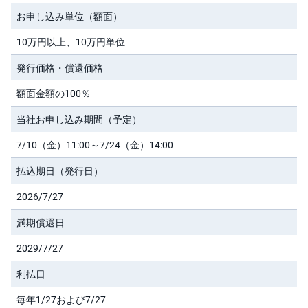
M
W
お申し込み単位（額面）
M
F
10万円以上、10万円単位
取
引
発行価格・償還価格
所
C
額面金額の100％
F
D(
く
当社お申し込み期間（予定）
り
っ
く
7/10（金）11:00～7/24（金）14:00
株
3
払込期日（発行日）
6
5)
2026/7/27
店
満期償還日
頭
C
F
2029/7/27
D
利払日
S
T(
毎年1/27および7/27
セ