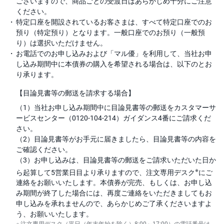
ございますので、商品ごとの受渡日はあらかじめ十分にご注意
ください。
特定口座を開設されているお客さまは、すべて特定口座でのお
預り（特定預り）となります。一般口座でのお預り（一般預
り）は選択いただけません。
お電話でのお申し込みおよび「マル優」を利用して、当社お申
し込み期間中に本債券の購入を希望される場合は、以下のとお
り承ります。
【目論見書等の郵送を請求する場合】
（1）当社お申し込み期間中に目論見書等の郵送をカスタマーサ
ービスセンター（0120-104-214）ガイダンス4番にご請求くだ
さい。
（2）目論見書等がお手元に届きましたら、目論見書等の内容を
ご確認ください。
（3）お申し込みは、目論見書等の郵送をご請求いただいた日か
※
ら起算して5営業日目より承りますので、注文専用デスク
にご
連絡をお願いいたします。本債券が完売、もしくは、お申し込
み期間が終了した場合には、再度ご連絡をいただきましてもお
申し込みを承れませんので、あらかじめご了承くださいますよ
う、お願いいたします。
注文専用デスク（平日（年末年始を除く）8:00～17:00）の電話番号は、