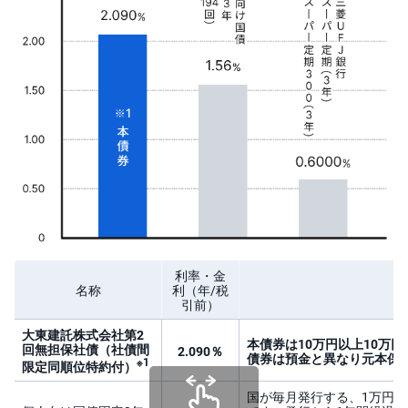
)
i
D
e
C
o
利率・金
名称
利
（年/税
引前）
大東建託株式会社第2
本債券は10万円以上10万
回無担保社債（社債間
2.090％
債券は預金と異なり元本保
※1
限定同順位特約付）
国が毎月発行する、1万円以