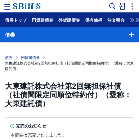
債券トップ
円貨建債券
外貨建債券
保有銘柄
注文照会
ホ
ー
ム
債券
マ
ー
ケ
債券
円貨建債券
ッ
大東建託株式会社第2回無担保社債（社債間限定同順位特約付）（愛称：大東
ト
建託債）
NISA
大東建託株式会社第2回無担保社債
（社債間限定同順位特約付）（愛称：
国
内
大東建託債）
株
式
外
国
完売のお知らせ
株
式
本債券は完売いたしました。