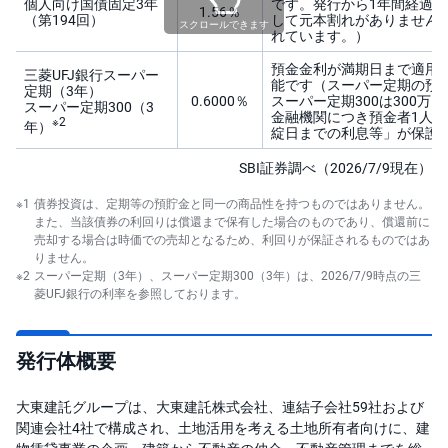
個人向け国債固定3年
です。発行から1年間経過
1.56％
（第194回）
して元本割れがありません。
スクロールできます
れています。）
預金金利が満期日まで適用
三菱UFJ銀行スーパー
能です（スーパー定期の預入
定期（3年）
0.6000％
スーパー定期300は300万
スーパー定期300（3
金融機関につき預金者1人当た
※2
年）
綻日までの利息等」が保護
SBI証券調べ（2026/7/9現在）
※1
債券投資は、定期等の預貯金と同一の商品性を持つものではありません。
また、当該債券の利回りは償還まで保有した場合のものであり、償還前に
売却する場合は時価での売却となるため、利回りが保証されるものではあ
りません。
※2
スーパー定期（3年）、スーパー定期300（3年）は、2026/7/9時点の三
菱UFJ銀行の利率を参照しております。
発行体概要
大東建託グループは、大東建託株式会社、連結子会社59社および
関連会社4社で構成され、土地活用を考える土地所有者向けに、建