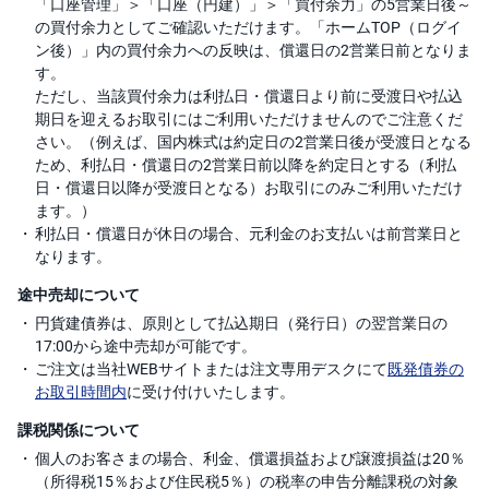
「口座管理」＞「口座（円建）」＞「買付余力」の5営業日後～
の買付余力としてご確認いただけます。「ホームTOP（ログイ
ン後）」内の買付余力への反映は、償還日の2営業日前となりま
す。
ただし、当該買付余力は利払日・償還日より前に受渡日や払込
期日を迎えるお取引にはご利用いただけませんのでご注意くだ
さい。（例えば、国内株式は約定日の2営業日後が受渡日となる
ため、利払日・償還日の2営業日前以降を約定日とする（利払
日・償還日以降が受渡日となる）お取引にのみご利用いただけ
ます。）
利払日・償還日が休日の場合、元利金のお支払いは前営業日と
なります。
途中売却について
円貨建債券は、原則として払込期日（発行日）の翌営業日の
17:00から途中売却が可能です。
ご注文は当社WEBサイトまたは注文専用デスクにて
既発債券の
お取引時間内
に受け付けいたします。
課税関係について
個人のお客さまの場合、利金、償還損益および譲渡損益は20％
（所得税15％および住民税5％）の税率の申告分離課税の対象