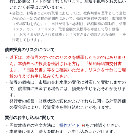
行に必要なコストが含まれております。別途手数料をお支払い
いただく必要はございません。
当社は、お客さまとのお取引にあたっては、社内時価を基準として当社
が定めた一定の値幅の範囲内において、売買対象銘柄の種類、市場環境
（相場変動を含む。）、当社が得るべき利益、銘柄固有の流動性、信用
リスク、カントリーリスク、取引金額の規模等を考慮して取引価格
（「お客さまが購入される価格」と「お客さまが売却される価格」）を
決定しております。
債券投資のリスクについて
以下は、本債券のすべてのリスクを網羅したものではありませ
ん。本債券への投資を検討される方は、『契約締結前交付書
面』、『目論見書』等をご確認いただき、リスクを十分にご理
解のうえでお申し込みください。
債券の価格は、市場の金利水準の変化に対応して変動しますの
で、償還前に換金する場合には、損失が生じるおそれがありま
す。
発行者の経営・財務状況の変化およびそれらに関する外部評価
の変化等により、投資元本を割り込むことがあります。
買付のお申し込みに関して
円貨建債券の注文方法は、
操作ガイド
をご確認ください。
本債券は個人、法人を問わず、お申し込みいただけます。