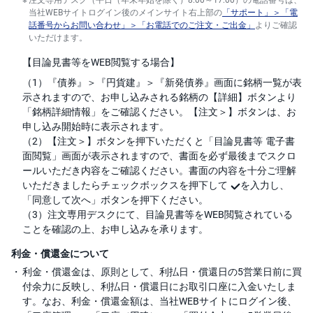
当社WEBサイトログイン後のメインサイト右上部の
「サポート」＞「電
話番号からお問い合わせ」＞「お電話でのご注文・ご出金」
よりご確認
いただけます。
【目論見書等をWEB閲覧する場合】
（1）『債券』＞『円貨建』＞『新発債券』画面に銘柄一覧が表
示されますので、お申し込みされる銘柄の【詳細】ボタンより
「銘柄詳細情報」をご確認ください。【注文＞】ボタンは、お
申し込み開始時に表示されます。
（2）【注文＞】ボタンを押下いただくと「目論見書等 電子書
面閲覧」画面が表示されますので、書面を必ず最後までスクロ
ールいただき内容をご確認ください。書面の内容を十分ご理解
いただきましたらチェックボックスを押下して
を入力し、
「同意して次へ」ボタンを押下ください。
（3）注文専用デスクにて、目論見書等をWEB閲覧されている
ことを確認の上、お申し込みを承ります。
利金・償還金について
利金・償還金は、原則として、利払日・償還日の5営業日前に買
付余力に反映し、利払日・償還日にお取引口座に入金いたしま
す。なお、利金・償還金額は、当社WEBサイトにログイン後、