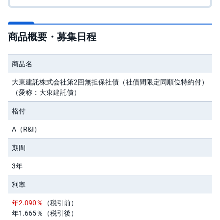
先
物
・
商品概要・募集日程
オ
プ
シ
ョ
商品名
ン
大東建託株式会社第2回無担保社債（社債間限定同順位特約付）
商
（愛称：大東建託債）
品
先
格付
物
A（R&I）
金
・
銀
期間
・
プ
3年
ラ
チ
ナ
利率
年2.090％
（税引前）
外
貨
年1.665％（税引後）
建
NE