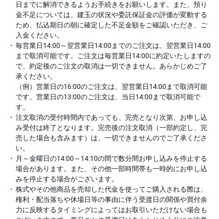
日までに解消できるようお手続きをお願いします。また、預り
金不足については、建玉の状況や委託保証金の評価が変動する
ため、払込期日の朝に確定した不足金額をご確認いただき、ご
入金ください。
毎営業日14:00～翌営業日14:00までのご注文は、翌営業日14:00
まで取消可能です。ご注文は毎営業日14:00に約定いたしますの
で、約定後のご注文の取消は一切できません。あらかじめご了
承ください。
（例）営業日の16:00のご注文は、翌営業日14:00まで取消可能
です。営業日の13:00のご注文は、当日14:00まで取消可能で
す。
注文取消の受付時間内であっても、完売となり次第、お申し込
み受付は終了となります。完売後の注文取消（一部約定し、完
売した場合も含みます）は、一切できませんのでご了承くださ
い。
月～金曜日の14:00～14:10の間で数分間お申し込みを停止する
場合があります。また、その他一部時間帯も一時的にお申し込
みを停止する場合がございます。
株式やその他商品を売却した代金を使ってご購入される際は、
権利・配当落ちや休場日等の事由に伴う受渡日の関係や買付余
力に反映するタイミングによってはお取引いただけない場合も