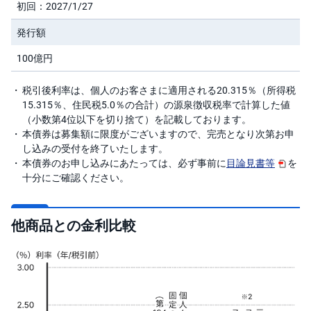
キ
初回：2027/1/27
ュ
リ
発行額
テ
ィ
・
100億円
ト
ー
ク
税引後利率は、個人のお客さまに適用される20.315％（所得税
ン
)
15.315％、住民税5.0％の合計）の源泉徴収税率で計算した値
（小数第4位以下を切り捨て）を記載しております。
本債券は募集額に限度がございますので、完売となり次第お申
S
BI
し込みの受付を終了いたします。
ラ
本債券のお申し込みにあたっては、必ず事前に
目論見書等
を
ッ
プ
十分にご確認ください。
ロ
ボ
他商品との金利比較
ア
ド
(R
O
B
O
P
R
O