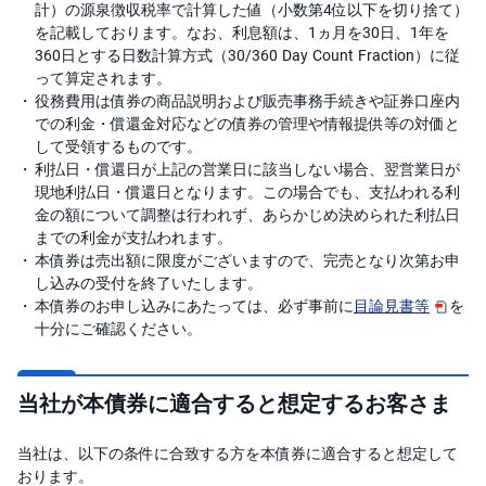
)
計）の源泉徴収税率で計算した値（小数第4位以下を切り捨て）
を記載しております。なお、利息額は、1ヵ月を30日、1年を
i
360日とする日数計算方式（30/360 Day Count Fraction）に従
D
って算定されます。
e
C
役務費用は債券の商品説明および販売事務手続きや証券口座内
o
での利金・償還金対応などの債券の管理や情報提供等の対価と
して受領するものです。
利払日・償還日が上記の営業日に該当しない場合、翌営業日が
現地利払日・償還日となります。この場合でも、支払われる利
金の額について調整は行われず、あらかじめ決められた利払日
までの利金が支払われます。
本債券は売出額に限度がございますので、完売となり次第お申
し込みの受付を終了いたします。
本債券のお申し込みにあたっては、必ず事前に
目論見書等
を
十分にご確認ください。
当社が本債券に適合すると想定するお客さま
当社は、以下の条件に合致する方を本債券に適合すると想定して
おります。