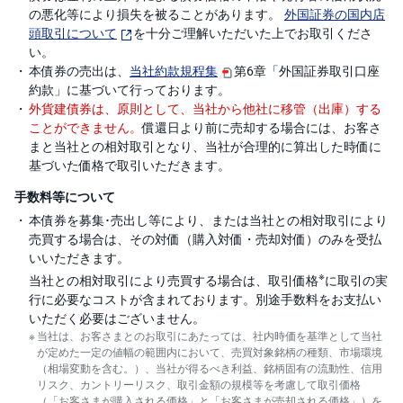
の悪化等により損失を被ることがあります。
外国証券の国内店
頭取引について
を十分ご理解いただいた上でお取引くださ
い。
本債券の売出は、
当社約款規程集
第6章「外国証券取引口座
約款」に基づいて行っております。
外貨建債券は、原則として、当社から他社に移管（出庫）する
ことができません。
償還日より前に売却する場合には、お客さ
まと当社との相対取引となり、当社が合理的に算出した時価に
基づいた価格で取引いただきます。
手数料等について
本債券を募集･売出し等により、または当社との相対取引により
売買する場合は、その対価（購入対価・売却対価）のみを受払
いいただきます。
※
当社との相対取引により売買する場合は、取引価格
に取引の実
行に必要なコストが含まれております。別途手数料をお支払い
いただく必要はございません。
当社は、お客さまとのお取引にあたっては、社内時価を基準として当社
が定めた一定の値幅の範囲内において、売買対象銘柄の種類、市場環境
（相場変動を含む。）、当社が得るべき利益、銘柄固有の流動性、信用
リスク、カントリーリスク、取引金額の規模等を考慮して取引価格
（「お客さまが購入される価格」と「お客さまが売却される価格」）を