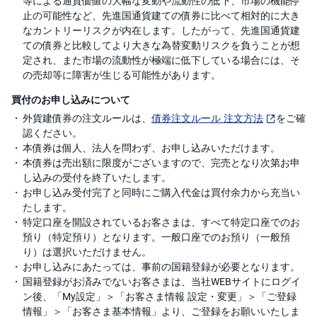
等による通貨価値の大幅な変動や流動性の低下、市場の機能停
止の可能性など、先進国通貨建ての債券に比べて相対的に大き
なカントリーリスクが内在します。したがって、先進国通貨建
ての債券と比較してより大きな為替変動リスクを負うことが想
定され、また市場の流動性が極端に低下している場合には、そ
の売却等に障害が生じる可能性があります。
買付のお申し込みについて
外貨建債券の注文ルールは、
債券注文ルール 注文方法
をご確
認ください。
本債券は個人、法人を問わず、お申し込みいただけます。
本債券は売出額に限度がございますので、完売となり次第お申
し込みの受付を終了いたします。
お申し込み受付完了と同時にご購入代金は買付余力から充当い
たします。
特定口座を開設されているお客さまは、すべて特定口座でのお
預り（特定預り）となります。一般口座でのお預り（一般預
り）は選択いただけません。
お申し込みにあたっては、事前の国籍登録が必要となります。
国籍登録がお済みでないお客さまは、当社WEBサイトにログイ
ン後、「My設定」＞「お客さま情報 設定・変更」＞「ご登録
情報」＞「お客さま基本情報」より、ご登録をお願いいたしま