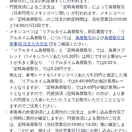
替取引のご注文の約定後すぐに行われます。
円貨決済によるご注文は、「定時為替取引」によって為替取引
（日本円売りメキシコペソ買い）が行われます。メキシコペソ
の「定時為替取引」のご注文の約定時間は、当社営業日の10:00
と14:30の1日2回です。
メキシコペソは「リアルタイム為替取引」対応通貨です。「リ
アルタイム為替取引」については、
為替取引
および
為替取引注
意事項 注文入力方法
をご確認ください。
「リアルタイム為替取引」と「定時為替取引」では、為替スプ
レッド（1メキシコペソあたり0.20円）は同じですが上乗せレー
トが大きく異なり、「リアルタイム為替取引」では0.02％、
「定時為替取引」では0.20円です。
例えば、参考レートを1メキシコペソあたり9.25円と仮定した場
合、「リアルタイム為替取引」では9.45189円が仮計算用レー
トとなりますが、「定時為替取引」では9.65円が仮計算用レー
トとなりますので、円貨決済（定時為替取引）の方が、より多
くの円貨をご入金いただいたうえでお取引いただくこととなり
ますのでご注意ください。
本債券の外貨決済による買付のご注文は、お申し込み受付完了
と同時に買付が確定しますが、円貨決済による買付のご注文
は、定時為替取引（当社営業日の10:00と14:30）後に確定しま
す。このため、例えば、当社営業日11:00にお申し込みいただい