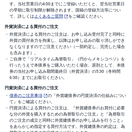
す。当社営業日の4:00までにご登録いただくと、翌当社営業日
の早朝に取引制限が解除されます。国籍の登録方法等につい
て、詳しくは
よくあるご質問
をご確認ください。
外貨決済による買付のご注文
外貨決済による買付のご注文は、お申し込み受付完了と同時に
外貨の買付余力を拘束し、以降はお申し込みの取り消しができ
なくなりますのでご注意ください（一部約定し、完売した場合
も含みます）。
ご自身で「リアルタイム為替取引」（円からメキシコペソ）を
行ったうえで本債券をご購入いただく場合、原則として、本債
券の当社お申し込み期間最終日（外貨決済）の5:30（冬時間
6:30）までにお取引ください。
円貨決済による買付のご注文
債券のご注意事項
の『外貨建債券の円貨決済の仕組みについ
て』をご確認ください。
円貨決済による買付のご注文は、『外貨建債券のお買付に必要
な分の外貨を購入するための為替取引のご注文』と『為替取引
のご注文の成立と同時に外貨建債券のお申し込みを行うこと』
をあらかじめ指定する買付方法です。外貨建債券の約定は、為