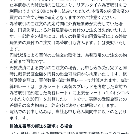
た本債券の円貨決済のご注文より、リアルタイム為替取引をご
利用のうえで12:00にお申し込みいただいた本債券の外貨決済の
買付のご注文が先に確定となりますのでご注意ください。
為替取引のご注文の約定時間に外貨建債券が完売していた場
合、円貨決済による外貨建債券の買付のご注文は失効いたしま
す。一部約定の場合には、残りの数量分の円貨決済による外貨
建債券の買付のご注文（為替取引も含みます。）は失効いたし
ます。
円貨決済による買付のご注文の取消は、為替取引のご注文の約
定前まで可能です。
円貨決済による買付のご注文の場合、お申し込み受付完了と同
時に概算受渡金額を円貨の出金可能額から拘束いたします。概
算受渡金額は、買付数量×仮計算用レートで計算されます。仮計
算用レートは、参考レート（為替スプレッドを考慮した直前の
為替取引で約定した為替レート）に上乗せレート（1メキシコペ
ソあたり0.20円）を加算したレートです。実際の受渡金額との
差額分の余力拘束は、約定後に速やかに解除いたします。
電話でのお申し込みは、当社お申し込み期間中に以下のとおり
承ります。
目論見書等の郵送を請求する場合
（1）当社お申し込み期間中に目論見書等の郵送をカスタマーサ