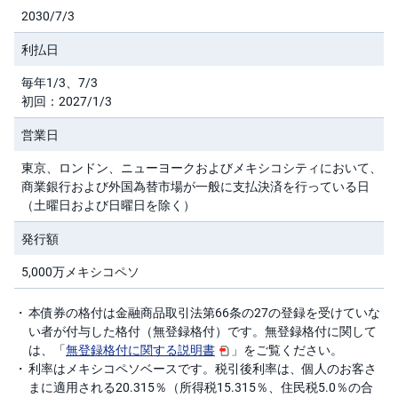
キ
2030/7/3
ュ
リ
テ
利払日
ィ
・
ト
毎年1/3、7/3
ー
初回：2027/1/3
ク
ン
)
営業日
東京、ロンドン、ニューヨークおよびメキシコシティにおいて、
S
BI
商業銀行および外国為替市場が一般に支払決済を行っている日
ラ
（土曜日および日曜日を除く）
ッ
プ
発行額
ロ
5,000万メキシコペソ
ボ
ア
ド
本債券の格付は金融商品取引法第66条の27の登録を受けていな
(R
O
い者が付与した格付（無登録格付）です。無登録格付に関して
B
は、「
無登録格付に関する説明書
」をご覧ください。
O
P
利率はメキシコペソベースです。税引後利率は、個人のお客さ
R
まに適用される20.315％（所得税15.315％、住民税5.0％の合
O