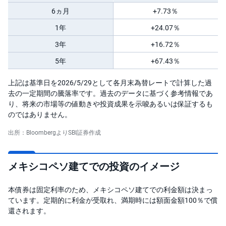
6ヵ月
+7.73％
1年
+24.07％
3年
+16.72％
5年
+67.43％
上記は基準日を2026/5/29として各月末為替レートで計算した過
去の一定期間の騰落率です。過去のデータに基づく参考情報であ
り、将来の市場等の値動きや投資成果を示唆あるいは保証するも
のではありません。
出所：BloombergよりSBI証券作成
メキシコペソ建てでの投資のイメージ
本債券は固定利率のため、メキシコペソ建てでの利金額は決まっ
ています。定期的に利金が受取れ、満期時には額面金額100％で償
還されます。