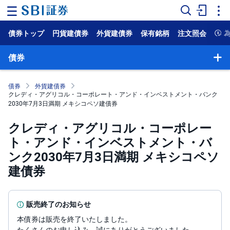
債券トップ
円貨建債券
外貨建債券
保有銘柄
注文照会
ホ
ー
ム
債券
マ
ー
債券
外貨建債券
ケ
クレディ・アグリコル・コーポレート・アンド・インベストメント・バンク
ッ
2030年7月3日満期 メキシコペソ建債券
ト
クレディ・アグリコル・コーポレー
NISA
ト・アンド・インベストメント・バ
ンク2030年7月3日満期 メキシコペソ
国
内
建債券
株
式
外
販売終了のお知らせ
国
株
本債券は販売を終了いたしました。
式
たくさんのお申し込み、誠にありがとうございました。