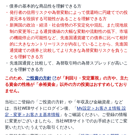
債券の基本的な商品性を理解できる方
発行者の信用リスクや為替変動によって償還時に円建てでの投
資元本を毀損する可能性があることを理解できる方
新興国の政治・経済・社会情勢の不安定化や混乱、また現地規
制の変更等による通貨価値の大幅な変動や流動性の低下、市場
の機能停止の可能性など、先進国通貨建ての債券に比べて相対
的に大きなカントリーリスクが内在していることから、先進国
通貨建ての債券と比較してより大きな為替変動リスクを負うこ
とを理解できる方
先進国通貨と比較して、為替取引時の為替スプレッドが高いこ
とを理解できる方
このため、
ご投資の方針
が「利回り・安定重視」の方や、主た
る資金の性格が「余裕資金」以外の方の投資はおすすめしており
ません。
当社にご登録の「ご投資の方針」や「年収及び金融資産」など
は、当社WEBサイトにログイン後、「
My設定＞お客さま情報 設
定・変更＞お客さま基本情報
」をご確認ください。ご登録の情報
に変更がございましたら、当社WEBサイトでのお手続きにてご変
更いただいたうえでお取引ください。