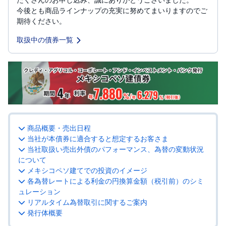
今後とも商品ラインナップの充実に努めてまいりますのでご
投
期待ください。
資
信
託
取扱中の債券一覧
債
券
FX
お
ま
商品概要・売出日程
か
PICK
せ
UP
当社が本債券に適合すると想定するお客さま
投
当社取扱い売出外債のパフォーマンス、為替の変動状況
資
について
メキシコペソ建てでの投資のイメージ
S
BI
各為替レートによる利金の円換算金額（税引前）のシミ
株
ュレーション
オ
プ
リアルタイム為替取引に関するご案内
シ
発行体概要
ョ
ン