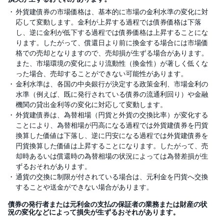
外貨建債券の市場価格は、基本的に市場の金利水準の変化に対
応して変動します。金利が上昇する過程では債券価格は下落
し、逆に金利が低下する過程では債券価格は上昇することにな
ります。したがって、償還日より前に換金する場合には市場価
格での売却となりますので、売却損が生ずる場合があります。
また、市場環境の変化により流動性（換金性）が著しく低くな
った場合、売却することができない可能性があります。
金利水準は、各国の中央銀行が決定する政策金利、市場金利の
水準（例えば、既に発行されている債券の流通利回り）や金融
機関の貸出金利等の変化に対応して変動します。
外貨建債券は、為替相場（円貨と外貨の交換比率）が変化する
ことにより、為替相場が円高になる過程では外貨建債券を円貨
換算した価値は下落し、逆に円安になる過程では外貨建債券を
円貨換算した価値は上昇することになります。したがって、売
却時あるいは償還時の為替相場の状況によっては為替差損が生
ずるおそれがあります。
通貨の交換に制限が付されている場合は、元利金を円貨へ交換
することや送金ができない場合があります。
債券の発行者または元利金の支払の保証者の業務または財産の状
況の変化などによって損失が生ずるおそれがあります。