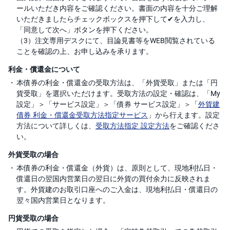
ールいただき内容をご確認ください。書面の内容を十分ご理解
いただきましたらチェックボックスを押下して✔を入力し、
「同意して次へ」ボタンを押下ください。
（3）注文専用デスクにて、目論見書等をWEB閲覧されている
ことを確認の上、お申し込みを承ります。
利金・償還金について
本債券の利金・償還金の受取方法は、「外貨受取」または「円
貨受取」を選択いただけます。受取方法の設定・確認は、「My
設定」＞「サービス設定」＞「債券 サービス設定」＞「
外貨建
債券 利金・償還金受取方法指定サービス
」から行えます。設定
方法について詳しくは、
受取方法指定 設定方法
をご確認くださ
い。
外貨受取の場合
本債券の利金・償還金（外貨）は、原則として、現地利払日・
償還日の翌国内営業日の翌日に外貨の買付余力に反映されま
す。外貨建のお取引口座へのご入金は、現地利払日・償還日の
翌々国内営業日となります。
円貨受取の場合