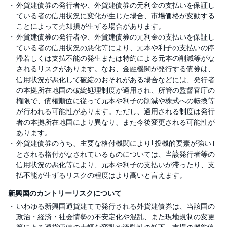
外貨建債券の発行者や、外貨建債券の元利金の支払いを保証し
ている者の信用状況に変化が生じた場合、市場価格が変動する
ことによって売却損が生ずる場合があります。
外貨建債券の発行者や、外貨建債券の元利金の支払いを保証し
ている者の信用状況の悪化等により、元本や利子の支払いの停
滞若しくは支払不能の発生または特約による元本の削減等がな
されるリスクがあります。なお、金融機関が発行する債券は、
信用状況が悪化して破綻のおそれがある場合などには、発行者
の本拠所在地国の破綻処理制度が適用され、所管の監督官庁の
権限で、債権順位に従って元本や利子の削減や株式への転換等
が行われる可能性があります。ただし、適用される制度は発行
者の本拠所在地国により異なり、また今後変更される可能性が
あります。
外貨建債券のうち、主要な格付機関により｢投機的要素が強い｣
とされる格付がなされているものについては、当該発行者等の
信用状況の悪化等により、元本や利子の支払いが滞ったり、支
払不能が生ずるリスクの程度はより高いと言えます。
新興国のカントリーリスクについて
いわゆる新興国通貨建てで発行される外貨建債券は、当該国の
政治・経済・社会情勢の不安定化や混乱、また現地規制の変更