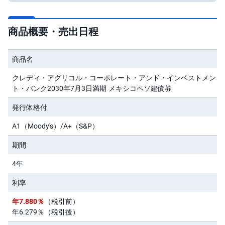
先
物
商品概要・売出日程
・
オ
プ
シ
商品名
ョ
ン
クレディ・アグリコル・コーポレート・アンド・インベストメン
ト・バンク2030年7月3日満期 メキシコペソ建債券
商
品
先
発行体格付
物
A1（Moody's）/A+（S&P）
金
・
期間
銀
・
4年
プ
ラ
チ
利率
ナ
年7.880％
（税引前）
外
年6.279％（税引後）
貨
建
NE