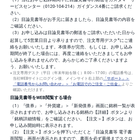
ービスセンター（0120-104-214）ガイダンス4番にご請求くだ
さい。
（2）目論見書等がお手元に届きましたら、目論見書等の内容を
ご確認ください。
（3）お申し込みは目論見書等の郵送をご請求いただいた日から
※
起算して5営業日目より承りますので、注文専用デスク
にご連
絡をお願いいたします。本債券が完売、もしくは、お申し込み
期間が終了した場合には、再度ご連絡をいただきましてもお申
し込みを承れませんので、あらかじめご了承くださいますよ
う、お願いいたします。
注文専用デスク（平日（年末年始を除く）8:00～17:00）の電話番号は、
当社WEBサイトにログイン後、メインサイト右上部の
「サポート」＞
「電話番号からお問い合わせ」＞「お電話でのご注文・ご出金」
よりご
確認いただけます。
目論見書等をWEB閲覧する場合
（1）『債券』＞『外貨建』＞『新発債券』画面に銘柄一覧が表
示されますので、お申し込みされる銘柄の【詳細】ボタンより
「銘柄詳細情報」をご確認ください。【注文＞】ボタンは、お
申し込み開始時に表示されます。
（2）【注文＞】ボタンを押下いただくと「目論見書等 電子書
面閲覧」画面が表示されますので、書面を必ず最後までスクロ