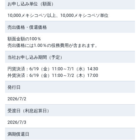
M
W
お申し込み単位（額面）
M
F
10,000メキシコペソ以上、10,000メキシコペソ単位
取
売出価格・償還価格
引
所
額面金額の100％
C
F
売出価格には1.00％の役務費用が含まれます。
D(
く
り
当社お申し込み期間（予定）
っ
く
円貨決済：6/19（金）11:00～7/1（水）14:30
株
3
外貨決済：6/19（金）11:00～7/2（木）17:00
6
5)
発行日
店
2026/7/2
頭
C
受渡日（利息起算日）
F
D
2026/7/3
S
T(
満期償還日
セ