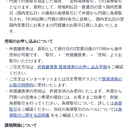
円貨での受取を指定した場合、「定時為替取引」での為替取引
となります。原則として、現地利払日・償還日の翌々国内営業
日（国内支払日）の最初の為替取引にて外貨から円貨に為替取
引され、10:30以降に円貨の買付余力に反映し、国内支払日の翌
国内営業日にお客さまの円貨建のお取引口座に入金いたしま
す。
売却のお申し込みについて
外貨建債券は、原則として発行日の2営業日後の17:00から途中
売却が可能です。「取引」＞「外貨建債券」＞「売却」よりお
取引いただけます。
ご注文方法は、
外貨建債券 既発債券のお申し込み手順
をご確認
ください。
ご注文はインターネットまたは注文専用デスクにて
既発債券の
お取引時間内
に受付いたします。
外貨建債券の売却は、外貨決済のみ受付いたします。外貨から
円貨への交換をご希望の場合には、お客さまご自身で、別途、
為替取引を行ってください。為替取引について、詳しくは
為替
取引
をご確認ください。当社の為替取引のルールについては
為
替取引に関する説明書
をご確認ください。
課税関係について