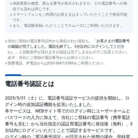
画面更新の都度、異なる番号が表示されますが、どの電話番号への発
信でも流れは同じです。
先
スマートフォンをご利用のお客さまはタップいただくことで発信可能
物
です。
・
オ
また、電話帳登録いただくことでスムーズにご利用いただけます。
プ
シ
ョ
当社に登録の電話番号以外から発信された場合も、「
お客さまの電話番号
ン
の確認が完了しました。通話を終了し、3分以内にログインしてくださ
い。
」と自動音声が流れますが認証は完了しませんのでご注意ください。
商
必ず、当社にご登録の電話番号からお掛けください。
品
国際電話、IP電話からは050-3667-2386をご利用ください。
先
物
電話番号認証とは
金
・
銀
・
2025/5/31（土）に、電話番号認証サービスの提供を開始し、ロ
プ
グイン時の追加認証機能を拡充いたしました。
ラ
チ
本サービスは、WEBサイト等でのログイン時にユーザーネームと
ナ
パスワードの入力に加えて、当社にご登録の電話番号（携帯電話
番号も含む）から当社指定の認証用電話番号に発信後（無料）、3
外
分以内にログインいただくことで認証するサービスです。
貨
ログイン時の「電話番号認証」が設定された状態の場合、登録電
建
NE