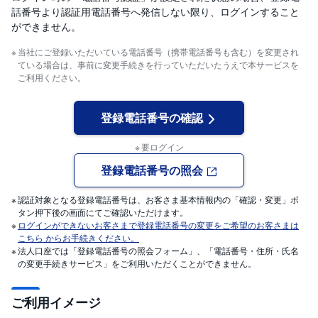
M
W
話番号より認証用電話番号へ発信しない限り、ログインすること
M
ができません。
F
当社にご登録いただいている電話番号（携帯電話番号も含む）を変更され
取
ている場合は、事前に変更手続きを行っていただいたうえで本サービスを
引
ご利用ください。
所
C
F
D(
登録電話番号の確認
く
り
っ
要ログイン
く
株
3
登録電話番号の照会
6
5)
認証対象となる登録電話番号は、お客さま基本情報内の「確認・変更」ボ
タン押下後の画面にてご確認いただけます。
店
ログインができないお客さまで登録電話番号の変更をご希望のお客さまは
頭
こちら からお手続きください。
C
F
法人口座では「登録電話番号の照会フォーム」、「電話番号・住所・氏名
D
の変更手続きサービス」をご利用いただくことができません。
S
ご利用イメージ
T(
セ