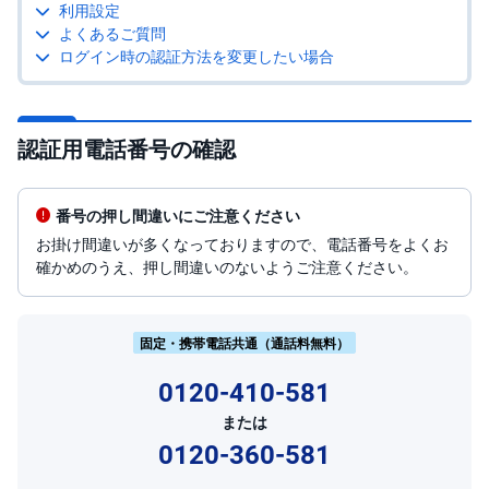
利用設定
よくあるご質問
投
資
ログイン時の認証方法を変更したい場合
信
託
債
認証用電話番号の確認
券
FX
番号の押し間違いにご注意ください
お掛け間違いが多くなっておりますので、電話番号をよくお
お
ま
確かめのうえ、押し間違いのないようご注意ください。
か
PICK
せ
UP
投
資
固定・携帯電話共通（通話料無料）
S
0120-410-581
BI
株
オ
または
プ
0120-360-581
シ
ョ
ン