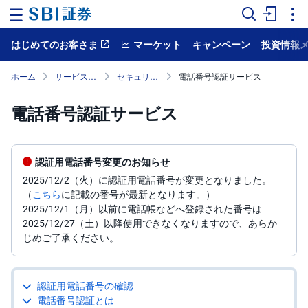
はじめてのお客さま
マーケット
キャンペーン
投資情報
ホ
ー
ム
ホーム
サービス案内
セキュリティ
電話番号認証サービス
マ
電話番号認証サービス
ー
ケ
ッ
ト
認証用電話番号変更のお知らせ
NISA
2025/12/2（火）に認証用電話番号が変更となりました。
（
こちら
に記載の番号が最新となります。）
国
2025/12/1（月）以前に電話帳などへ登録された番号は
内
2025/12/27（土）以降使用できなくなりますので、あらか
株
式
じめご了承ください。
外
国
認証用電話番号の確認
株
式
電話番号認証とは