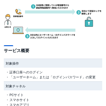
キ
ュ
リ
テ
ィ
・
ト
ー
ク
ン
)
S
BI
サービス概要
ラ
ッ
プ
対象操作
ロ
証券口座へのログイン
ボ
ア
「ユーザーネーム」または「ログインパスワード」の変更
ド
(R
対象チャネル
O
B
O
PCサイト
P
スマホサイト
R
O
スマホアプリ