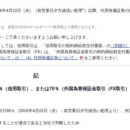
※
6年4月22日（水）（前営業日夕方値洗い処理
）以降、代用有価証券の
ては、各取引日付のロールオーバー処理後より適用となります。
解・ご了承くださいますようお願い申し上げます。
ましては、信用取引は、「信用取引の契約締結前交付書面」の
［別紙1］
国為替保証金取引（FX）は、「外国為替保証金取引の契約締結前交付書
について」の「（4）代用有価証券について」
をご参照ください。
記
0％（信用取引）、または70％（外国為替保証金取引（FX取引
引80％（2026年4月22日（水）：前営業日夕方値洗い処理より）、
することが適当であると当社で判断したため