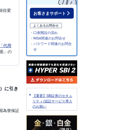
掛目変
お客さまサポート
よくあるお問合せ
・口座開設の流れ
・NISA関連のお問合せ
・パスワード関連のお問合
「代用
せ
面」の
））に引き
【重要】SBI証券のセキュ
リティ/認証サービス導入
のお願い
外国為替保証