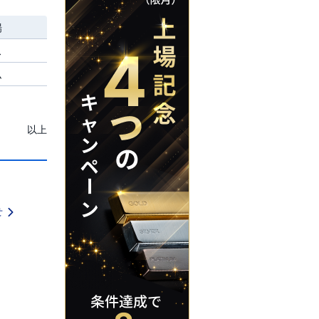
場
ス
ム
以上
せ