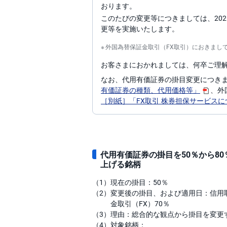
おります。
このたびの変更等につきましては、202
更等を実施いたします。
外国為替保証金取引（FX取引）におきまし
お客さまにおかれましては、何卒ご理
なお、代用有価証券の掛目変更につき
有価証券の種類、代用価格等」
、外
［別紙］「FX取引 株券担保サービス
代用有価証券の掛目を50％から8
上げる銘柄
（1）
現在の掛目：50％
（2）
変更後の掛目、および適用日：信用取
金取引（FX）70％
（3）
理由：総合的な観点から掛目を変更
（4）
対象銘柄：