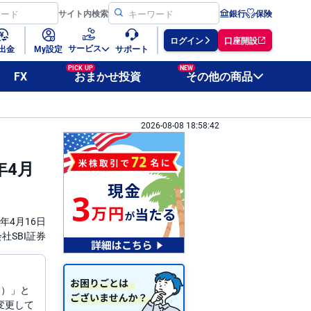
サイト
内検索
銀行
保険
ログイン
口座開設
サービス
出金
My設定
サポート
PICK UP
NEW
FX
おまかせ投資
その他の商品
2026-08-08 18:58:42
年4月
6年4月16日
社SBI証券
降）」と
変更して