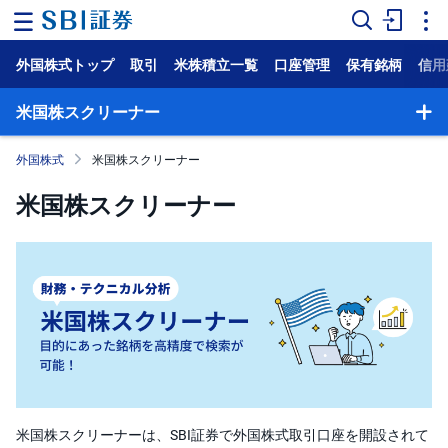
外国株式トップ
取引
米株積立一覧
口座管理
保有銘柄
信用
ホ
ー
ム
米国株スクリーナー
マ
外国株式
米国株スクリーナー
ー
ケ
ッ
米国株スクリーナー
ト
NISA
国
内
株
式
外
国
株
式
米国株スクリーナーは、SBI証券で外国株式取引口座を開設されて