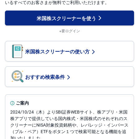
いるすべてのお客さまが無料でご利用いただけます。
投
資
米国株スクリーナーを使う
信
託
※要ログイン
債
券
米国株スクリーナーの使い方
FX
お
ま
おすすめ検索条件
か
PICK
せ
UP
投
資
ご案内
S
BI
2024/10/24（木）よりSBI証券WEBサイト、株アプリ・米国
株
株アプリで提供している国内株式・米国株式のそれぞれのス
オ
プ
クリーナーにNISA対象投資銘柄や、レバレッジ・インバース
シ
（ブル・ベア）ETFをボタン１つで検索可能となる機能を追
ョ
ン
加いたしました。