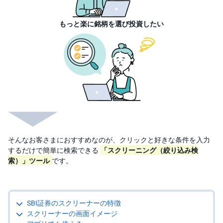
M
W
M
F
もっと楽に銘柄を選び投資したい
取
引
所
C
F
D(
く
り
っ
く
株
3
6
5)
そんなお客さまにおすすめなのが、クリックと好きな条件を入力
するだけで簡単に検索できる
「スクリーニング（絞り込み検
店
索）」ツール
です。
頭
C
F
D
SBI証券のスクリーナーの特徴
S
T(
スクリーナーの画面イメージ
セ