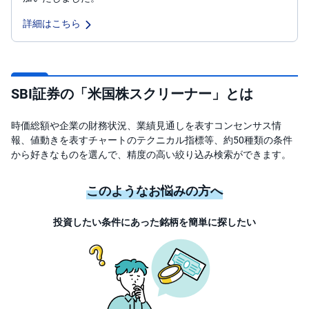
詳細はこちら
先
物
・
オ
プ
シ
ョ
SBI証券の「米国株スクリーナー」とは
ン
米国株アプリ
時価総額や企業の財務状況、業績見通しを表すコンセンサス情
商
米国株スクリーナー
品
報、値動きを表すチャートのテクニカル指標等、約50種類の条件
先
から好きなものを選んで、精度の高い絞り込み検索ができます。
物
ヒートマップ
金
このようなお悩みの方へ
・
銀
・
投資したい条件にあった銘柄を簡単に探したい
プ
ラ
チ
ナ
外
貨
建
NE