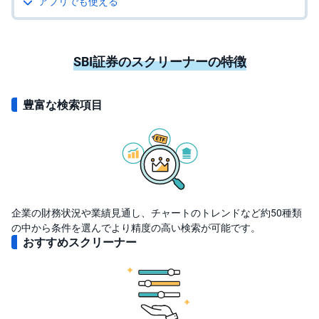
アプリでも使える
キ
ュ
リ
テ
ィ
・
SBI証券のスクリーナーの特徴
ト
ー
ク
ン
豊富な検索項目
)
S
BI
ラ
ッ
プ
ロ
企業の財務状況や業績見通し、チャートのトレンドなど約50種類
ボ
の中から条件を選んでより精度の高い検索が可能です。
ア
ド
おすすめスクリーナー
(R
O
B
O
P
R
O