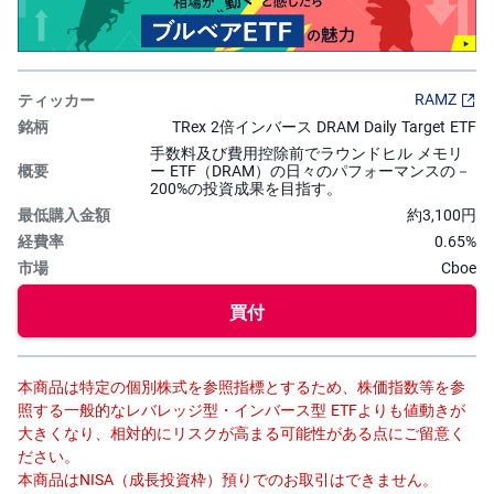
投
資
信
託
RAMZ
TRex 2倍インバース DRAM Daily Target ETF
債
券
手数料及び費用控除前でラウンドヒル メモリ
ー ETF（DRAM）の日々のパフォーマンスの－
200%の投資成果を目指す。
FX
約3,100円
0.65%
お
ま
Cboe
か
PICK
せ
UP
買付
投
資
S
本商品は特定の個別株式を参照指標とするため、株価指数等を参
BI
株
照する一般的なレバレッジ型・インバース型 ETFよりも値動きが
オ
大きくなり、相対的にリスクが高まる可能性がある点にご留意く
プ
シ
ださい。
ョ
本商品はNISA（成長投資枠）預りでのお取引はできません。
ン