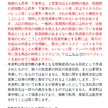
M
W
指標の上昇率・下落率は、２営業日以上の期間の場合、同期間
M
の原指数の上昇率・下落率のレバレッジ倍（又はマイナスのレ
F
バレッジ倍）とは通常一致せず、それが長期にわたり継続する
ことにより、期待した投資成果が得られないおそれがありま
取
引
す。上記の理由から、一般的に長期間の投資には向かず、比較
所
的短期間の市況の値動きを捉えるための投資に向いている金融
C
F
商品といえます。投資経験があまりない個人投資家の方が資産
D(
形成のためにこうしたETF等を投資対象とする際には、取引の
く
り
仕組みや内容を十分理解し、取引に伴うリスク・コストを十分
っ
に認識することが重要です。レバレッジ型・インバース型 ETF
く
株
等に係る商品の特性とリスクについては
こちら
のリーフレッ
3
トをあわせてご確認ください。
6
5)
本資料は投資判断の参考となる情報提供のみを目的として作成
されたもので、個々の投資家の特定の投資目的、または要望を
考慮しているものではありません。投資に関する最終決定は投
店
頭
資家ご自身の判断と責任でなされるようお願いします。万一、
C
本資料に基づいてお客さまが損害を被ったとしても当社及び情
F
D
報発信元は一切その責任を負うものではありません。本資料は
著作権によって保護されており、無断で転用、複製又は販売等
を行うことは固く禁じます。
S
T(
セ