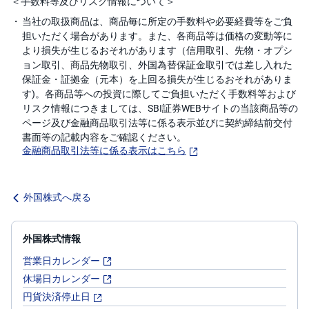
＜手数料等及びリスク情報について＞
キ
ュ
当社の取扱商品は、商品毎に所定の手数料や必要経費等をご負
リ
テ
担いただく場合があります。また、各商品等は価格の変動等に
ィ
より損失が生じるおそれがあります（信用取引、先物・オプシ
・
ト
ョン取引、商品先物取引、外国為替保証金取引では差し入れた
ー
保証金・証拠金（元本）を上回る損失が生じるおそれがありま
ク
ン
す)。各商品等への投資に際してご負担いただく手数料等および
)
リスク情報につきましては、SBI証券WEBサイトの当該商品等の
ページ及び金融商品取引法等に係る表示並びに契約締結前交付
S
書面等の記載内容をご確認ください。
BI
金融商品取引法等に係る表示はこちら
ラ
ッ
プ
外国株式へ戻る
ロ
ボ
ア
ド
外国株式情報
(R
O
営業日カレンダー
B
O
休場日カレンダー
P
R
円貨決済停止日
O