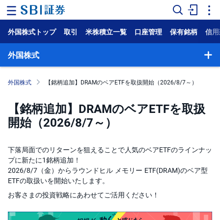
外国株式トップ
取引
米株積立一覧
口座管理
保有銘柄
信用
ホ
ー
ム
外国株式
マ
ー
外国株式
【銘柄追加】DRAMのベアETFを取扱開始（2026/8/7～）
ケ
ッ
ト
【銘柄追加】DRAMのベアETFを取扱
開始（2026/8/7～）
NISA
国
下落局面でのリターンを狙えることで人気のベアETFのラインナッ
内
プに新たに1銘柄追加！
株
式
2026/8/7（金）からラウンドヒル メモリー ETF(DRAM)のベア型
ETFの取扱いを開始いたします。
外
お客さまの投資戦略にあわせてご活用ください！
国
株
式