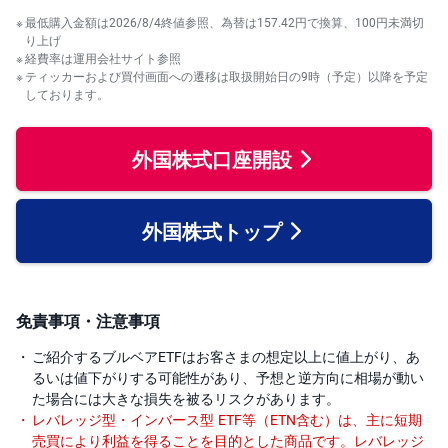
最低購入金額は2026/8/4終値参照、為替は157.42円で換算、100円未満切
先
り上げ
物
経費率は運用会社サイト参照
・
ティッカーおよび買付画面への遷移は取扱開始日の9時（予定）以降を予定
オ
プ
しております。
シ
ョ
ン
外国株式口座開設
商
品
先
物
外国株式トップ
金
・
銀
・
免責事項・注意事項
プ
ラ
チ
ご紹介するブルベアETFはお客さまの想定以上に値上がり、あ
ナ
るいは値下がりする可能性があり、予想と逆方向に相場が動い
た場合には大きな損失を被るリスクがあります。
外
レバレッジ型・インバース型 ETF等（ETN含む）は、主に短期
貨
売買により利益を得ることを目的とした商品です。レバレッジ
建
NE