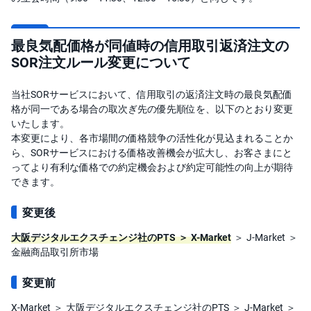
M
W
M
F
最良気配価格が同値時の信用取引返済注文の
取
SOR注文ルール変更について
引
所
C
当社SORサービスにおいて、信用取引の返済注文時の最良気配価
F
D(
格が同一である場合の取次ぎ先の優先順位を、以下のとおり変更
く
いたします。
り
っ
本変更により、各市場間の価格競争の活性化が見込まれることか
く
ら、SORサービスにおける価格改善機会が拡大し、お客さまにと
株
3
ってより有利な価格での約定機会および約定可能性の向上が期待
6
できます。
5)
変更後
店
頭
C
大阪デジタルエクスチェンジ社のPTS ＞ X-Market
＞ J-Market ＞
F
金融商品取引所市場
D
変更前
S
T(
セ
X-Market ＞ 大阪デジタルエクスチェンジ社のPTS ＞ J-Market ＞