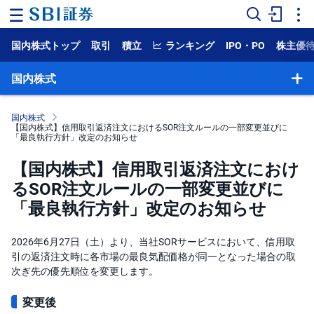
国内株式トップ
取引
積立
ランキング
IPO・PO
株主優
ホ
ー
ム
国内株式
マ
ー
国内株式
ケ
【国内株式】信用取引返済注文におけるSOR注文ルールの一部変更並びに
ッ
「最良執行方針」改定のお知らせ
ト
【国内株式】信用取引返済注文におけ
NISA
るSOR注文ルールの一部変更並びに
「最良執行方針」改定のお知らせ
国
内
株
2026年6月27日（土）より、当社SORサービスにおいて、信用取
式
引の返済注文時に各市場の最良気配価格が同一となった場合の取
次ぎ先の優先順位を変更します。
外
国
株
変更後
式