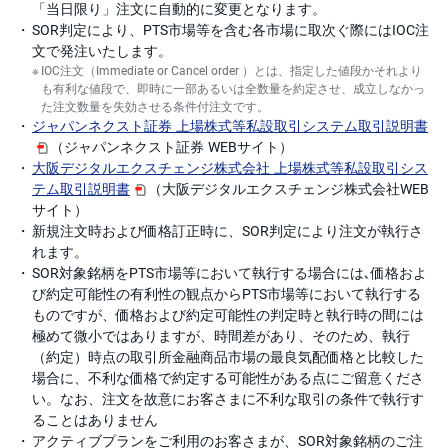
「当日限り」注文に自動的に変更となります。
SOR判定により、PTS市場等を含む各市場に取次ぐ際にはIOC注
文で発注いたします。
IOC注文（Immediate or Cancel order ）とは、指定した値段かそれより
も有利な値段で、即時に一部あるいは全数量を約定させ、成立しなかっ
た注文数量を失効させる条件付注文です。
ジャパンネクスト証券 上場株式等私設取引システム取引説明書
（ジャパンネクスト証券 WEBサイト）
大阪デジタルエクスチェンジ株式会社 上場株式等私設取引シス
テム取引説明書
（大阪デジタルエクスチェンジ株式会社WEB
サイト）
新規注文時および価格訂正時に、SOR判定により注文が執行さ
れます。
SOR対象銘柄をPTS市場等において執行する場合には､価格およ
び約定可能性の有利性の観点からPTS市場等において執行する
ものですが、価格および約定可能性の判定時と執行時の間には
極めて微小ではありますが、時間差があり、そのため、執行
（約定）時点の取引所金融商品市場の最良気配価格と比較した
場合に、不利な価格で約定する可能性がある点にご留意くださ
い。なお、注文を故意にお客さまに不利な取引の条件で執行す
ることはありません
アクティブプランをご利用のお客さまが、SOR対象銘柄のご注