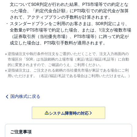
文についてSOR判定が行われた結果、PTS市場等での約定とな
った場合、「約定代金合計額」にPTS取引での約定代金が加算
されて、アクティブプランの手数料が計算されます。
スタンダードプランをご利用のお客さまは、SOR判定により、
全数量がPTS市場等で約定した場合、または、1注文が複数市場
（証券取引所（当社優先市場）、PTS市場等）に跨って約定が
成立した場合は、PTS取引手数料が適用されます。
逆指値注文や執行条件付注文をご選択いただくことで、注文入力画面内の
市場区分「SOR」は当該銘柄の上場市場（東証/名証/福証/札証等）に自動
的に変更されますので、ご確認のうえ、ご利用ください。
逆指値注文は、ご注文される銘柄の当社優先市場が東証である場合にご利
用いただけます。（名証/福証/札証である場合はご利用いただけません。）
国内株式に戻る
システム障害時の対応
ご注意事項