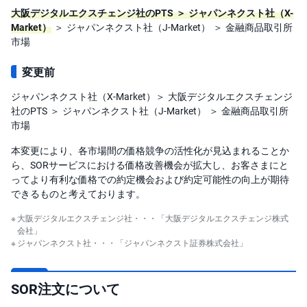
大阪デジタルエクスチェンジ社のPTS ＞ ジャパンネクスト社（X-
投
Market）
＞ ジャパンネクスト社（J-Market） ＞ 金融商品取引所
資
信
市場
託
変更前
債
券
ジャパンネクスト社（X-Market）＞ 大阪デジタルエクスチェンジ
社のPTS ＞ ジャパンネクスト社（J-Market） ＞ 金融商品取引所
FX
市場
本変更により、各市場間の価格競争の活性化が見込まれることか
お
ら、SORサービスにおける価格改善機会が拡大し、お客さまにと
ま
か
PICK
ってより有利な価格での約定機会および約定可能性の向上が期待
せ
UP
できるものと考えております。
投
資
大阪デジタルエクスチェンジ社・・・「大阪デジタルエクスチェンジ株式
会社」
S
ジャパンネクスト社・・・「ジャパンネクスト証券株式会社」
BI
株
オ
プ
シ
SOR注文について
ョ
ン