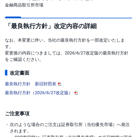
キ
金融商品取引所市場
ュ
リ
テ
ィ
・
「最良執行方針」改定内容の詳細
ト
ー
ク
なお、本変更に伴い、当社の最良執行方針を一部改定いたしま
ン
)
す。
変更後の内容につきましては、2026/6/27改定版の最良執行方針
をご確認ください。
S
BI
ラ
ッ
改定書面
プ
最良執行方針 新旧対照表
ロ
最良執行方針（2026/6/27改定版）
ボ
ア
ド
(R
O
ご注意事項
B
O
次のような場合のご注文は証券取引所（当社優先市場）へ発注
P
R
されます。
O