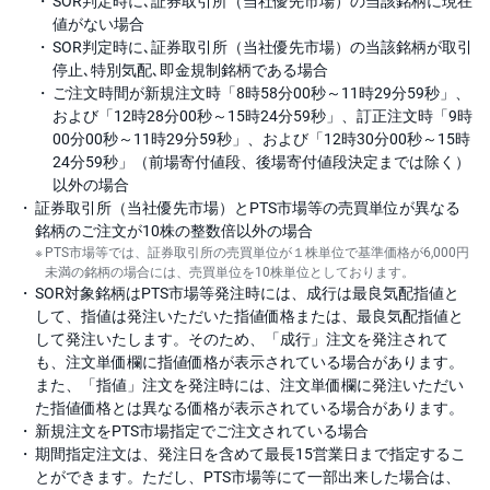
SOR判定時に､証券取引所（当社優先市場）の当該銘柄に現在
)
値がない場合
SOR判定時に､証券取引所（当社優先市場）の当該銘柄が取引
i
D
停止､特別気配､即金規制銘柄である場合
e
ご注文時間が新規注文時「8時58分00秒～11時29分59秒」、
C
o
および「12時28分00秒～15時24分59秒」、訂正注文時「9時
00分00秒～11時29分59秒」、および「12時30分00秒～15時
24分59秒」（前場寄付値段、後場寄付値段決定までは除く）
以外の場合
証券取引所（当社優先市場）とPTS市場等の売買単位が異なる
銘柄のご注文が10株の整数倍以外の場合
PTS市場等では、証券取引所の売買単位が１株単位で基準価格が6,000円
未満の銘柄の場合には、売買単位を10株単位としております。
SOR対象銘柄はPTS市場等発注時には、成行は最良気配指値と
して、指値は発注いただいた指値価格または、最良気配指値と
して発注いたします。そのため、「成行」注文を発注されて
も、注文単価欄に指値価格が表示されている場合があります。
また、「指値」注文を発注時には、注文単価欄に発注いただい
た指値価格とは異なる価格が表示されている場合があります。
新規注文をPTS市場指定でご注文されている場合
期間指定注文は、発注日を含めて最長15営業日まで指定するこ
とができます。ただし、PTS市場等にて一部出来した場合は、