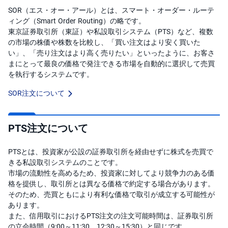
SOR（エス・オー・アール）とは、スマート・オーダー・ルーテ
先
ィング（Smart Order Routing）の略です。
物
東京証券取引所（東証）や私設取引システム（PTS）など、複数
・
オ
の市場の株価や株数を比較し、「買い注文はより安く買いた
プ
い」、「売り注文はより高く売りたい」といったように、お客さ
シ
ョ
まにとって最良の価格で発注できる市場を自動的に選択して売買
ン
を執行するシステムです。
SOR注文について
商
品
先
物
PTS注文について
金
・
PTSとは、投資家が公設の証券取引所を経由せずに株式を売買で
銀
・
きる私設取引システムのことです。
プ
市場の流動性を高めるため、投資家に対してより競争力のある価
ラ
チ
格を提供し、取引所とは異なる価格で約定する場合があります。
ナ
そのため、売買ともにより有利な価格で取引が成立する可能性が
あります。
外
また、信用取引におけるPTS注文の注文可能時間は、証券取引所
貨
建
の立会時間（9:00～11:30、12:30～15:30）と同じです。
NE