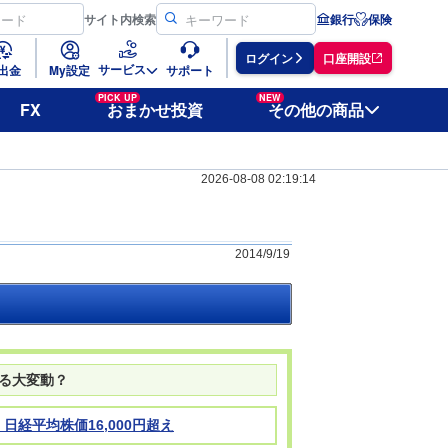
サイト
内検索
銀行
保険
ログイン
口座開設
サービス
出金
My設定
サポート
PICK UP
NEW
FX
おまかせ投資
その他の商品
2026-08-08 02:19:14
2014/9/19
なる大変動？
経平均株価16,000円超え