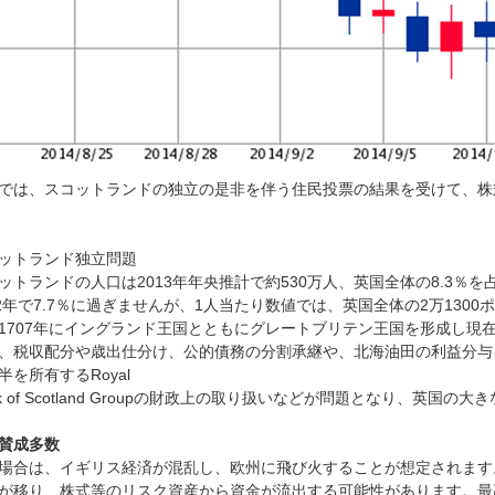
では、スコットランドの独立の是非を伴う住民投票の結果を受けて、株
ットランド独立問題
ットランドの人口は2013年年央推計で約530万人、英国全体の8.3％
12年で7.7％に過ぎませんが、1人当たり数値では、英国全体の2万130
1707年にイングランド王国とともにグレートブリテン王国を形成し現
、税収配分や歳出仕分け、公的債務の分割承継や、北海油田の利益分与
半を所有するRoyal
nk of Scotland Groupの財政上の取り扱いなどが問題となり、英
賛成多数
場合は、イギリス経済が混乱し、欧州に飛び火することが想定されます
が移り、株式等のリスク資産から資金が流出する可能性があります。最