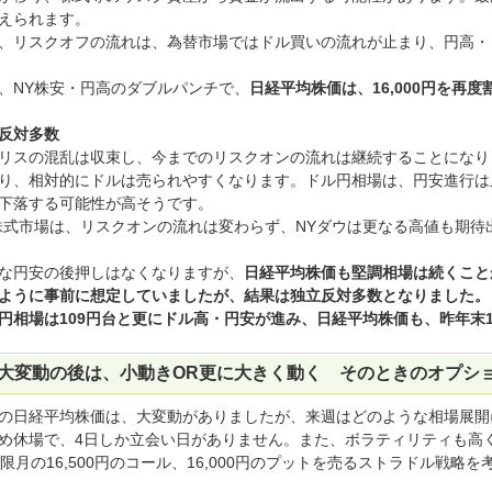
えられます。
、リスクオフの流れは、為替市場ではドル買いの流れが止まり、円高・
、NY株安・円高のダブルパンチで、
日経平均株価は、16,000円を再
反対多数
リスの混乱は収束し、今までのリスクオンの流れは継続することになり
り、相対的にドルは売られやすくなります。ドル円相場は、円安進行は
下落する可能性が高そうです。
株式市場は、リスクオンの流れは変わらず、NYダウは更なる高値も期待
な円安の後押しはなくなりますが、
日経平均株価も堅調相場は続くこと
ように事前に想定していましたが、結果は独立反対多数となりました。
円相場は109円台と更にドル高・円安が進み、日経平均株価も、昨年末1
大変動の後は、小動きOR更に大きく動く そのときのオプシ
の日経平均株価は、大変動がありましたが、来週はどのような相場展開
め休場で、4日しか立会い日がありません。また、ボラティリティも高
月限月の16,500円のコール、16,000円のプットを売るストラドル戦略