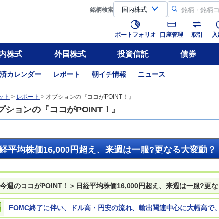
銘柄
検索
ポートフォリオ
口座管理
取引
入
内株式
外国株式
投資信託
債券
済カレンダー
レポート
朝イチ情報
ニュース
ット
>
レポート
> オプションの『ココがPOINT！』
プションの『ココがPOINT！』
経平均株価16,000円超え、来週は一服?更なる大変動？
今週のココがPOINT！＞日経平均株価16,000円超え、来週は一服?更
FOMC終了に伴い、ドル高・円安の流れ、輸出関連中心に大幅高で、日