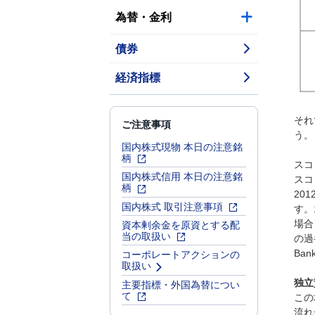
為替・金利
債券
経済指標
それ
ご注意事項
う。
国内株式現物 本日の注意銘
柄
スコ
国内株式信用 本日の注意銘
スコ
柄
20
国内株式 取引注意事項
す。
資本剰余金を原資とする配
場合
当の取扱い
の過
コーポレートアクションの
Ba
取扱い
主要指標・外国為替につい
独立
て
この
流れ