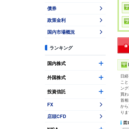
債券
政策金利
国内市場概況
ランキング
国内株式
日経
外国株式
こと
ング
投資信託
買わ
首相
FX
から
りま
店頭CFD
図