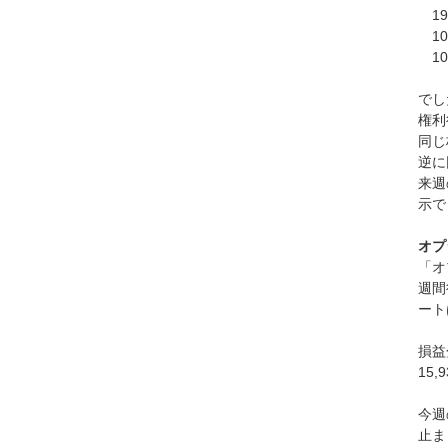
19
10
10
でし
権利
同じ
逆に
来週
示で
オプ
「オ
週間
ート
損益
15
今週
止ま