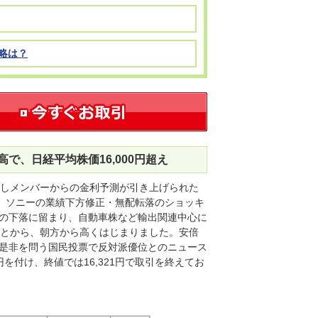
略は？
で、日経平均株価16,000円超え
了しメンバーからの金利予測が引き上げられた
た。ソニーの業績下方修正・無配転落のショッキ
の下落に留まり、自動車株など輸出関連中心に
たことから、朝方から高くはじまりました。安倍
是非を問う国民投票で反対派優位とのニュース
4円を付け、終値では16,321円で取引を終えてお