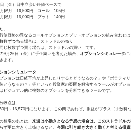
日（金）日中立会い終値ベースで
月限月 16,500円 コール 105円
月限月 16,000円 プット 140円
た。
行使価格の異なるコールオプションとプットオプションの組み合わせは
枚数ずつ売る場合は、ストラドルの売り
同じ枚数ずつ買う場合は、ストラドルの買い です。
の9月26日（金）に手仕舞いを考えた場合、
オプションシミュレータ
に
きます。
ションシミュレータ
プションは日経平均が上昇したりするとどうなるの？」や「ボラティリ
後どうなるの？」等といった投資家の疑問を解決するツールがオプショ
はビジュアル的に複数のオプションを分析できるツールです。
分岐点は、
,930円～16,570円になります。この間であれば、損益がプラス（手数
の相場のあとは、
来週は小動きとなる予想の場合は、このストラドルの
らず更に大きく上抜けるなど、
今週に引き続き大きく動くと考える投資