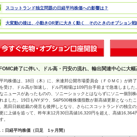
スコットランド独立問題の日経平均株価への影響は？
大変動の後は、小動きOR更に大きく動く そのときのオプション戦
FOMC終了に伴い、ドル高・円安の流れ、輸出関連中心に大幅高
平均株価は、18日（木）に、米連邦公開市場委員会（ＦＯＭＣ）が終
を受け、ドル高が加速し、ドル円相場は109円台手前まで急進しまし
なニュースがあったものの、ソニーショックとはならずにソニー個別株
れました。19日もNYダウ、S&P500種株価指数が新高値更新となっ
、黒田日銀総裁の発言も後押しとなり、さらにスコットランドの独立の
更に上値を追って、昨年末12月30日高値16,320円を超え、高値16,36
す。
1：日経平均株価（日足 1ヶ月間）