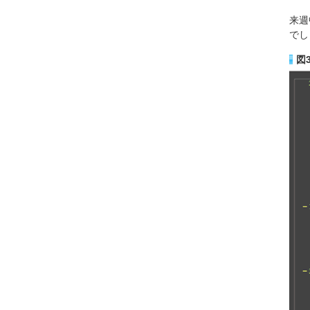
来週
でし
図