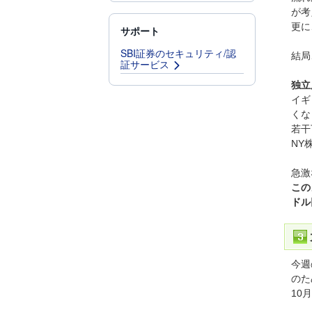
が考
更に
サポート
SBI証券のセキュリティ/認
結局
証サービス
独立
イギ
くな
若干
NY
急激
この
ドル
今週
のた
10