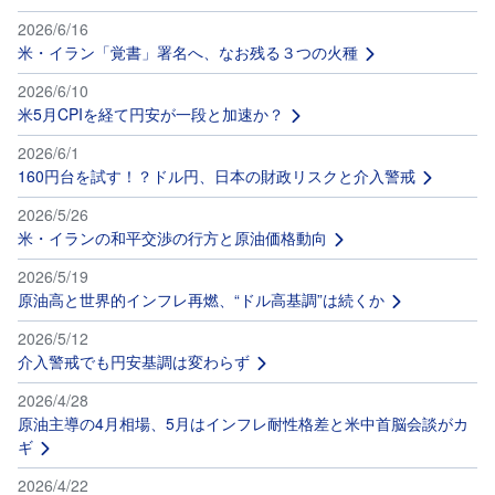
2026/6/16
先
米・イラン「覚書」署名へ、なお残る３つの火種
物
・
オ
2026/6/10
プ
米5月CPIを経て円安が一段と加速か？
シ
ョ
ン
2026/6/1
160円台を試す！？ドル円、日本の財政リスクと介入警戒
商
2026/5/26
品
先
米・イランの和平交渉の行方と原油価格動向
物
2026/5/19
原油高と世界的インフレ再燃、“ドル高基調”は続くか
金
・
銀
2026/5/12
・
介入警戒でも円安基調は変わらず
プ
ラ
チ
2026/4/28
ナ
原油主導の4月相場、5月はインフレ耐性格差と米中首脳会談がカ
ギ
外
貨
2026/4/22
建
NE