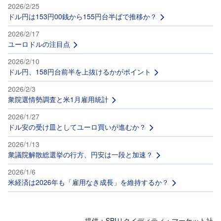
セ
2026/2/25
キ
ドル円は153円00銭から155円台半ばで推移か？
ュ
リ
テ
2026/2/17
ィ
ユーロドルの注目点
・
ト
ー
2026/2/10
ク
ドル円、158円台前半を上抜けるかがポイント
ン
)
2026/2/3
衆院選情勢調査と米1月雇用統計
S
BI
ラ
2026/1/27
ッ
ドル安の受け皿としてユーロ買いが進むか？
プ
2026/1/13
ロ
衆議院解散総選挙の行方、円安は一段と加速？
ボ
ア
2026/1/6
ド
(
米経済は2026年も「雇用なき成長」を維持するか？
R
O
B
O
P
提供：SBIリクイディティ・マーケット社