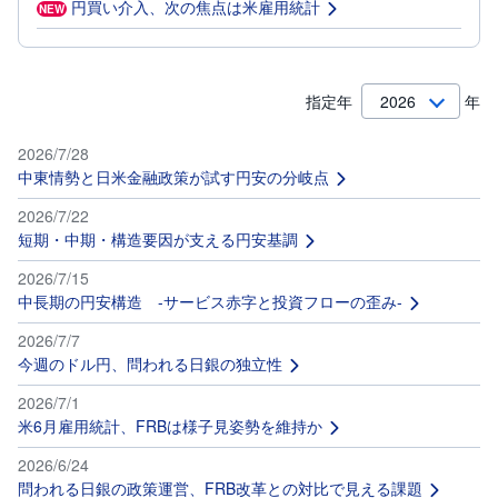
円買い介入、次の焦点は米雇用統計
NEW
投
資
信
託
指定年
年
債
券
2026/7/28
中東情勢と日米金融政策が試す円安の分岐点
FX
2026/7/22
短期・中期・構造要因が支える円安基調
お
ま
2026/7/15
か
PICK
せ
UP
中長期の円安構造 -サービス赤字と投資フローの歪み-
投
資
2026/7/7
今週のドル円、問われる日銀の独立性
S
BI
2026/7/1
株
米6月雇用統計、FRBは様子見姿勢を維持か
オ
プ
シ
2026/6/24
ョ
問われる日銀の政策運営、FRB改革との対比で見える課題
ン