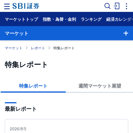
マーケットトップ
指数・為替・金利
ランキング
経済カレンダ
ホ
ー
ム
マーケット
マ
マーケット
レポート
特集レポート
ー
ケ
ッ
特集レポート
ト
NISA
特集レポート
週間マーケット展望
国
内
株
式
最新レポート
外
国
株
式
2026/8/5