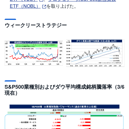
セ
ETF（NOBL）
を取り上げた。
キ
ュ
リ
テ
ィ
ウィークリーストラテジー
・
ト
ー
ク
ン
)
S
BI
ラ
ッ
プ
S&P500業種別およびダウ平均構成銘柄騰落率（3/6
ロ
現在）
ボ
ア
ド
(
R
O
B
O
P