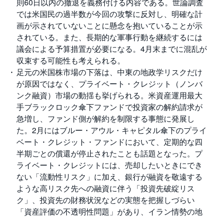
則60日以内の撤退を義務付ける内容である。世論調査
では米国民の過半数が今回の攻撃に反対し、明確な計
先
画が示されていないことに懸念を抱いていることが示
物
・
されている。また、長期的な軍事行動を継続するには
オ
プ
議会による予算措置が必要になる。4月末までに混乱が
シ
ョ
収束する可能性も考えられる。
ン
足元の米国株市場の下落は、中東の地政学リスクだけ
が原因ではなく、プライベート・クレジット（ノンバ
商
ンク融資）市場の動揺も挙げられる。米資産運用最大
品
先
手ブラックロック傘下ファンドで投資家の解約請求が
物
急増し、ファンド側が解約を制限する事態に発展し
た。2月にはブルー・アウル・キャピタル傘下のプライ
金
・
ベート・クレジット・ファンドにおいて、定期的な四
銀
・
半期ごとの償還が停止されたことも話題となった。プ
プ
ライベート・クレジットには、売却したいときにでき
ラ
チ
ない「流動性リスク」に加え、銀行が融資を敬遠する
ナ
ような高リスク先への融資に伴う「投資先破綻リス
ク」、投資先の財務状況などの実態を把握しづらい
外
貨
「資産評価の不透明性問題」があり、イラン情勢の地
建
NE