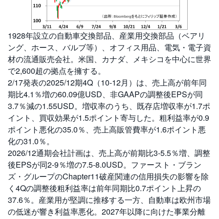
1928年設立の自動車交換部品、産業用交換部品（ベアリ
ング、ホース、バルブ等）、オフィス用品、電気・電子資
材の流通販売会社。米国、カナダ、メキシコを中心に世界
で2,600超の拠点を擁する。
2/17発表の2025/12期4Q（10-12月）は、売上高が前年同
期比4.1％増の60.09億USD、非GAAPの調整後EPSが同
3.7％減の1.55USD。増収率のうち、既存店増収率が1.7ポ
イント、買収効果が1.5ポイント寄与した。粗利益率が0.9
ポイント悪化の35.0％、売上高販管費率が1.6ポイント悪
化の31.0％。
2026/12通期会社計画は、売上高が前期比3-5.5％増、調整
後EPSが同2-9％増の7.5-8.0USD。ファースト・ブラン
ズ・グループのChapter11破産関連の信用損失の影響を除
く4Qの調整後粗利益率は前年同期比0.7ポイント上昇の
37.6％。産業用が堅調に推移する一方、自動車は欧州市場
の低迷が響き利益率悪化。2027年以降に向けた事業分離