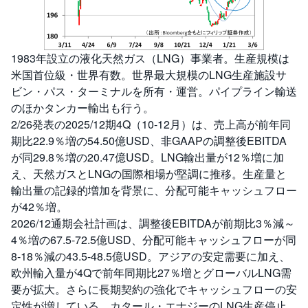
1983年設立の液化天然ガス（LNG）事業者。生産規模は
米国首位級・世界有数。世界最大規模のLNG生産施設サ
ビン・パス・ターミナルを所有・運営。パイプライン輸送
のほかタンカー輸出も行う。
2/26発表の2025/12期4Q（10-12月）は、売上高が前年同
期比22.9％増の54.50億USD、非GAAPの調整後EBITDA
が同29.8％増の20.47億USD。LNG輸出量が12％増に加
え、天然ガスとLNGの国際相場が堅調に推移。生産量と
輸出量の記録的増加を背景に、分配可能キャッシュフロー
が42％増。
2026/12通期会社計画は、調整後EBITDAが前期比3％減～
4％増の67.5-72.5億USD、分配可能キャッシュフローが同
8-18％減の43.5-48.5億USD。アジアの安定需要に加え、
欧州輸入量が4Qで前年同期比27％増とグローバルLNG需
要が拡大。さらに長期契約の強化でキャッシュフローの安
定性が増している。カタール・エナジーのLNG生産停止