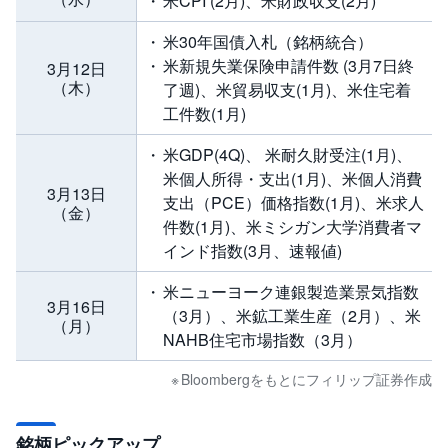
米CPI (2月)、米財政収支(2月)
米30年国債入札（銘柄統合）
米新規失業保険申請件数 (3月7日終
3月12日
（木）
了週)、米貿易収支(1月)、米住宅着
工件数(1月)
米GDP(4Q)、 米耐久財受注(1月)、
米個人所得・支出(1月)、米個人消費
3月13日
支出（PCE）価格指数(1月)、米求人
（金）
件数(1月)、米ミシガン大学消費者マ
インド指数(3月、速報値)
米ニューヨーク連銀製造業景気指数
3月16日
（3月）、米鉱工業生産（2月）、米
（月）
NAHB住宅市場指数（3月）
Bloombergをもとにフィリップ証券作成
銘柄ピックアップ