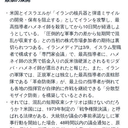
投
米国とイスラエルが「イランの核兵器と弾道ミサイル
資
信
の開発・保有を阻止する」としてイランを攻撃し、最
託
高指導者ハメネイ師を殺害してから10日間が経過しよ
うとしている。「圧倒的な軍事力の差から短期間で混
債
券
乱が収束する」との当初の株式市場参加者の期待は裏
切られつつある。イランメディアは3/9、イスラム聖職
FX
者で構成する「専門家会議」で、最高指導者に、ハメ
ネイ師の次男で筋金入りの反米強硬派とされるモジダ
お
バ・ハメネイ師が選出されたと報じた。また、イラン
ま
か
の軍隊では、正規軍とは独立した最高指導者の直轄部
PICK
せ
UP
投
隊である「革命防衛隊」が、最上位の指導者が倒れて
資
も各地の指揮官が自律的に作戦を継続できる「分散型
モザイク防衛」を構築しているとされる。
S
それでは、混乱の短期収束シナリオは描けないのだろ
BI
株
うか？米国には、1973年制定の「戦争権限決議」と呼
オ
プ
ばれる法律がある。大統領が議会の事前承認なしに軍
シ
ョ
事行動を開始した場合、48時間以内の議会通知と、原
ン