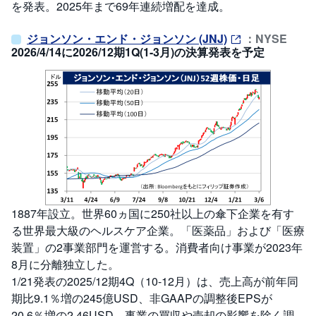
を発表。2025年まで69年連続増配を達成。
ジョンソン・エンド・ジョンソン (JNJ)
：NYSE
2026/4/14に2026/12期1Q(1-3月)の決算発表を予定
1887年設立。世界60ヵ国に250社以上の傘下企業を有す
る世界最大級のヘルスケア企業。「医薬品」および「医療
装置」の2事業部門を運営する。消費者向け事業が2023年
8月に分離独立した。
1/21発表の2025/12期4Q（10-12月）は、売上高が前年同
期比9.1％増の245億USD、非GAAPの調整後EPSが
20.6％増の2.46USD。事業の買収や売却の影響を除く調