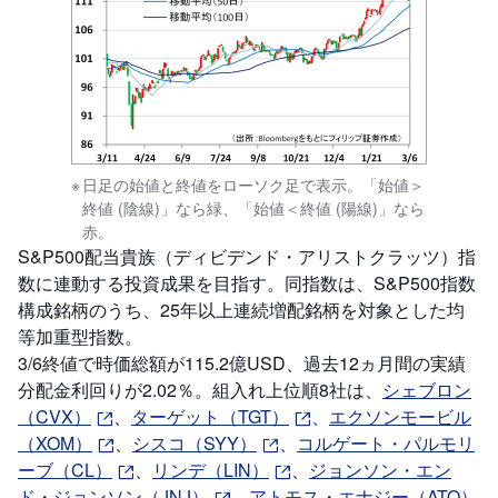
日足の始値と終値をローソク足で表示。「始値＞
終値 (陰線)」なら緑、「始値＜終値 (陽線)」なら
赤。
S&P500配当貴族（ディビデンド・アリストクラッツ）指
数に連動する投資成果を目指す。同指数は、S&P500指数
構成銘柄のうち、25年以上連続増配銘柄を対象とした均
等加重型指数。
3/6終値で時価総額が115.2億USD、過去12ヵ月間の実績
分配金利回りが2.02％。組入れ上位順8社は、
シェブロン
（CVX）
、
ターゲット（TGT）
、
エクソンモービル
（XOM）
、
シスコ（SYY）
、
コルゲート・パルモリ
ーブ（CL）
、
リンデ（LIN）
、
ジョンソン・エン
ド・ジョンソン（JNJ）
、
アトモス・エナジー（ATO）