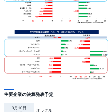
R
O
)
i
D
e
C
o
主要企業の決算発表予定
3月10日
オラクル