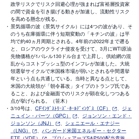
M
W
政学リスクでリスク回避心理が強まれば富裕層投資家
M
の間で資金を引き揚げる動きが加速し、流動性リスク
F
を高める懸念が残る。
取
景気循環の波（景気サイクル）には4つの波があり、そ
引
のうち在庫循環に伴う短期変動の「キチンの波」は平
所
C
均で約40ヵ月周期とされる。4年前の2022年まで遡る
F
D
と、ロシアのウクライナ侵攻を受けて、3月にWTI原油
(
先物価格が1バレル130ドル台まで上昇し、供給網の混
く
り
乱からコストプッシュ型のインフレが加速した。大統
っ
く
領選挙サイクルで米国株市場が弱いとされる中間選挙
株
3
年という点も共通している。当時と異なる点として、
6
米国の大統領が「朝令暮改」タイプのトランプ氏であ
5)
ること、および金融面でのリスクが顕在化しつつある
点が挙げられる。（笹木）
店
頭
3/10号は、
CFｲﾝﾀﾞｽﾄﾘｰｽﾞ･ﾎｰﾙﾃﾞｨﾝｸﾞｽ（CF）
、
ジェ
C
F
ニュイン・パーツ（GPC）
、
ジョンソン・エンド・
D
ジョンソン（JNJ）
、
シェニエール・エナジー
（LNG）
、
バンガード米国エネルギー・セクター
S
T(
ETF（VDE）
、
プロシェアーズS&P500配当貴族