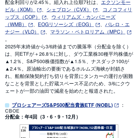
配金利回りが2.45％。組入れ上位順7社は、
エクソンモー
ビル（XOM）
、
シェブロン（CVX）
、
コノコフィリ
ップス（COP）
、
ウィリアムズ・カンパニーズ
（WMB）
、
EOGリソーシズ（EOG）
、
バレロ・エ
ナジー（VLO）
、
マラソン・ペトロリアム（MPC）
。
2025年末終値から3/6終値までの騰落率（分配金を除く）
は、同ETFが＋26.8％に対し、ダウ工業株30種平均株価が
▲1.2％、S&P500株価指数が▲1.5％、ナスダック100が
▲2.4％。原油輸出の要衝であるホルムズ海峡が封鎖さ
れ、船舶保険契約打ち切りを背景にタンカーの運行が困難
なことを背景とした貯蔵スペース不足のため、3/6にクウ
ェートが一部の油田で減産を始めたと報道された。
プロシェアーズS&P500配当貴族ETF (NOBL)
：
CBOE
分配金：年4回（3・6・9・12月）