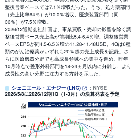
整後営業ベースでは7.1％増収だった。うち、処方薬部門
（売上比率64％）が10.0％増収、医療装置部門（同
36％）が7.5％増収。
2026/12通期会社計画は、事業買収・売却の影響を除く調
整後営業ベース売上高が前期比5.4-6.4％増、調整後営業
ベースEPSが同4.5-6.5％増の11.28-11.48USD。4Qは6種
類のがん治療薬がいずれも20％超の売上成長を記録。さ
らに医療機器分野でも高成長領域への集中を進め、昨年
10月時点で整形外科部門を18-24ヵ月以内に分離し、より
成長性の高い分野に注力する方針を示した。
シェニエール・エナジー (LNG)
：NYSE
2026/5/8に2026/12期1Q（1-3月）の決算発表を予定