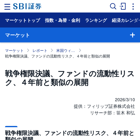
マーケットトップ
指数・為替・金利
ランキング
経済カレンダ
ホ
ー
ム
マーケット
マ
マーケット
レポート
米国ウィークリー・マンスリー
ー
戦争権限決議、ファンドの流動性リスク、４年前と類似の展開
ケ
ッ
ト
戦争権限決議、ファンドの流動性リス
ク、４年前と類似の展開
NISA
国
内
2026/3/10
株
提供：フィリップ証券株式会社
式
リサーチ部：笹木 和弘
外
国
株
戦争権限決議、ファンドの流動性リスク、４年前と
式
類似の展開