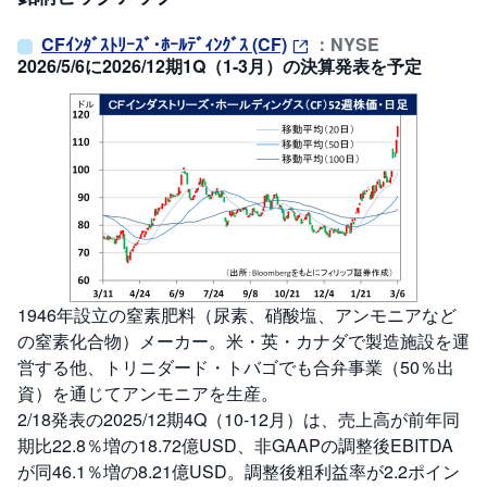
CFｲﾝﾀﾞｽﾄﾘｰｽﾞ･ﾎｰﾙﾃﾞｨﾝｸﾞｽ (CF)
：NYSE
2026/5/6に2026/12期1Q（1-3月）の決算発表を予定
1946年設立の窒素肥料（尿素、硝酸塩、アンモニアなど
の窒素化合物）メーカー。米・英・カナダで製造施設を運
営する他、トリニダード・トバゴでも合弁事業（50％出
資）を通じてアンモニアを生産。
2/18発表の2025/12期4Q（10-12月）は、売上高が前年同
期比22.8％増の18.72億USD、非GAAPの調整後EBITDA
が同46.1％増の8.21億USD。調整後粗利益率が2.2ポイン