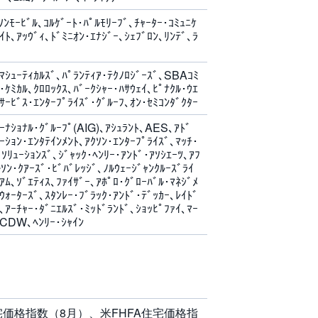
ﾝﾓｰﾋﾞﾙ､ｺﾙｹﾞｰﾄ･ﾊﾟﾙﾓﾘｰﾌﾞ､ﾁｬｰﾀｰ･ｺﾐｭﾆｹ
ｲﾄ､ｱｯｳﾞｨ､ﾄﾞﾐﾆｵﾝ･ｴﾅｼﾞｰ､ｼｪﾌﾞﾛﾝ､ﾘﾝﾃﾞ､ﾗ
ｰﾏｼｭｰﾃｨｶﾙｽﾞ､ﾊﾟﾗﾝﾃｨｱ･ﾃｸﾉﾛｼﾞｰｽﾞ､SBAｺﾐ
･ｹﾐｶﾙ､ｸﾛﾛｯｸｽ､ﾊﾞｰｸｼｬｰ･ﾊｻｳｪｲ､ﾋﾟﾅｸﾙ･ｳｴ
ｻｰﾋﾞｽ･ｴﾝﾀｰﾌﾟﾗｲｽﾞ･ｸﾞﾙｰﾌ､ｵﾝ･ｾﾐｺﾝﾀﾞｸﾀｰ
ﾀｰﾅｼｮﾅﾙ･ｸﾞﾙｰﾌﾟ(AIG)､ｱｼｭﾗﾝﾄ､AES､ｱﾄﾞ
ｰｼｮﾝ･ｴﾝﾀﾃｲﾝﾒﾝﾄ､ｱｸｿﾝ･ｴﾝﾀｰﾌﾟﾗｲｽﾞ､ﾏｯﾁ･
･ｿﾘｭｰｼｮﾝｽﾞ､ｼﾞｬｯｸ･ﾍﾝﾘｰ･ｱﾝﾄﾞ･ｱｿｼｴｰﾂ､ｱﾌ
ﾙｿﾝ･ｸｱｰｽﾞ･ﾋﾞﾊﾞﾚｯｼﾞ､ﾉﾙｳｪｰｼﾞｬﾝｸﾙｰｽﾞﾗｲ
ﾘｱﾑ､ｿﾞｴﾃｨｽ､ﾌｧｲｻﾞｰ､ｱﾎﾟﾛ･ｸﾞﾛｰﾊﾞﾙ･ﾏﾈｼﾞﾒ
ｳｫｰﾀｰｽﾞ､ｽﾀﾝﾚｰ･ﾌﾞﾗｯｸ･ｱﾝﾄﾞ･ﾃﾞｯｶｰ､ﾚｲﾄﾞ
､ｱｰﾁｬｰ･ﾀﾞﾆｴﾙｽﾞ･ﾐｯﾄﾞﾗﾝﾄﾞ､ｼｮｯﾋﾟﾌｧｲ､ﾏｰ
ﾂ､CDW､ﾍﾝﾘｰ･ｼｬｲﾝ
宅価格指数（8月）、米FHFA住宅価格指