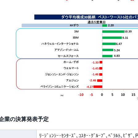
企業の決算発表予定
ﾘｰｼﾞｪﾝｼｰ･ｾﾝﾀｰｽﾞ､ｺｽﾀｰ･ｸﾞﾙｰﾌﾟ､ﾍﾞﾗﾙﾄ､ﾋﾞｻﾞ