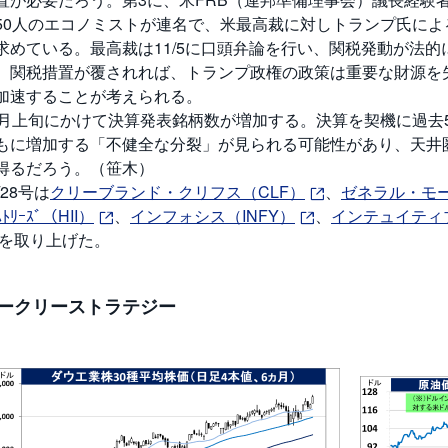
50人のエコノミストが連名で、米最高裁に対しトランプ氏に
求めている。最高裁は11/5に口頭弁論を行い、関税発動が法
。関税措置が覆されれば、トランプ政権の政策は重要な財源を
加速することが考えられる。
1月上旬にかけて決算発表銘柄数が増加する。決算を契機に過去
もに増加する「不健全な分裂」が見られる可能性があり、天井
得るだろう。（笹木）
/28号は
クリーブランド・クリフス（CLF）
、
ゼネラル・モ
ｽﾄﾘｰｽﾞ（HII）
、
インフォシス（INFY）
、
インテュイティ
を取り上げた。
ークリーストラテジー