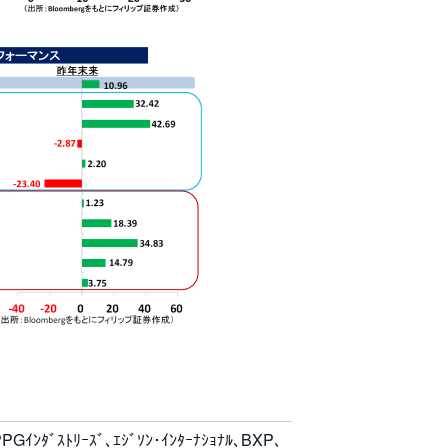
､PPGｲﾝﾀﾞｽﾄﾘｰｽﾞ､ｴｼﾞｿﾝ･ｲﾝﾀｰﾅｼｮﾅﾙ､BXP､