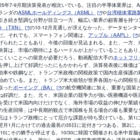
025年7-9月期決算発表が相次いでいる。注目の半導体業界は、
ランダの
ASMLホールディングス（ASML）
や
台湾積体電路製造
引き続き堅調な分野が目立つ一方、幅広い業界の顧客層を持つ
ト（TXN）
の10-12月見通しが冴えなかった。データセン
だ。それでも、スマートフォン関連は、
アップル（AAPL）
げられたこともあり、今後の回復が見込まれる。また、一方、
決算は、市場の期待によるハードルが上がっていることもあり
にくいことへの留意が必要だろう。動画配信大手の
ネットフリ
を押し上げて好調だったにもかかわらず、決算発表後に株価は
動車や鉄鋼など、トランプ米政権の関税政策で国内生産保護の
始めている。また、トランプ米大統領が世界各国からの関税引
取った
ボーイング（BA）
の航空機関連に加え、重要な国策
ね好調だ。また、元々、米国企業の競争力が強い医療機器や医
を受けて米国内向けだけでなく、海外市場の収益の伸びが業績
の生産回帰」は中長期的観点で米国株を見る場合の最も重要な
元はトランプ政権にとって厄介な課題が待ち受けている。第1に、
翌月1月にかけての過去最長の35日に近付きつつある。第2に
1/10にその猶予が停止する。10/30に韓国で開催される米中
置が必要だろう。第3に、米FRB（連邦準備理事会）議長経験