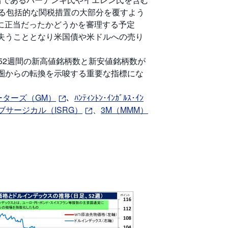
よる包括的な関税措置の大部分を覆すよう
的に正当だったかどうかを審理する予定
失うこととなり米国債や米ドルへの売り
52週間の新高値銘柄数と新安値銘柄数が
圏からの転換を示唆する重要な指標にな
ーターズ（GM）
、
ﾊﾝﾃｨﾝﾄﾝ･ｲﾝｶﾞﾙｽ･ｲﾝ
ブサージカル（ISRG）
、
3M（MMM）