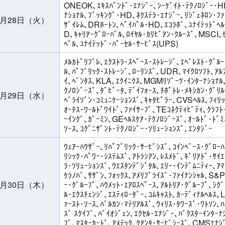
ONEOK､ｴｷｽﾊﾟﾝﾄﾞ･ｴﾅｼﾞｰ､ｼｰｹﾞｲﾄ･ﾃｸﾉﾛｼﾞｰ･HD
ﾅｼｮﾅﾙ､ﾌﾞｯｷﾝｸﾞ･HD､ﾈｸｽﾃﾗ･ｴﾅｼﾞｰ､ﾘｼﾞｪﾈﾛﾝ･ﾌｧ
0月28日（火）
ｻﾞｲﾚﾑ､DRﾎｰﾄﾝ､ﾍﾟｲﾊﾟﾙ･HD､ｴｺﾗﾎﾞ､ﾕﾅｲﾃｯﾄﾞﾍﾙ
D､ｷｬﾘｱ･ｸﾞﾛｰﾊﾞﾙ､ﾛｲﾔﾙ･ｶﾘﾋﾞｱﾝ･ｸﾙｰｽﾞ､MSCI､ｾ
ﾍﾞﾙ､ﾕﾅｲﾃｯﾄﾞ･ﾊﾟｰｾﾙ･ｻｰﾋﾞｽ(UPS)
ﾒﾙｶﾄﾞﾘﾌﾞﾚ､ｴｸｽﾄﾗ･ｽﾍﾟｰｽ･ｽﾄﾚｰｼﾞ､ｴﾍﾞﾚｽﾄ･ｸﾞﾙｰ
ﾙ､ﾊﾟﾌﾞﾘｯｸ･ｽﾄﾚｰｼﾞ､ﾛｰﾘﾝｽﾞ､UDR､ﾏｲｸﾛｿﾌﾄ､ｱﾙﾌ
ｲ､ﾍﾞﾝﾀｽ､KLA､ｴｸｲﾆｸｽ､MGMﾘｿﾞｰﾂ･ｲﾝﾀｰﾅｼｮﾅﾙ､
ｸﾉﾛｼﾞｰｽﾞ､ﾀﾞﾋﾞｰﾀ､ﾃﾞｲﾌｫｰｽ､ﾁﾎﾟﾄﾚ･ﾒｷｼｶﾝ･ｸﾞﾘﾙ
0月29日（水）
ﾍﾞﾗｲｿﾞﾝ･ｺﾐｭﾆｹｰｼｮﾝｽﾞ､ｷｬﾀﾋﾟﾗｰ､CVSﾍﾙｽ､ﾌｨﾘｯ
ｵｰﾁｽ･ﾜｰﾙﾄﾞﾜｲﾄﾞ､ﾌｧｲｻｰﾌﾞ､TEｺﾈｸﾃｨﾋﾞﾃｨ､ｸﾗﾌﾄ
ｰｲﾝｸﾞ､ｶﾞｰﾐﾝ､GEﾍﾙｽｹｱ･ﾃｸﾉﾛｼﾞｰｽﾞ､ｵｰﾙﾄﾞ･ﾄﾞﾐ
ｿｰｽ､ｺｸﾞﾆｻﾞﾝﾄ･ﾃｸﾉﾛｼﾞｰ･ｿﾘｭｰｼｮﾝｽﾞ､ｴﾝﾀｼﾞｰ
ｳｪｱｰﾊｳｻﾞｰ､ﾘﾊﾟﾌﾞﾘｯｸ･ｻｰﾋﾞｼｽﾞ､ｺｲﾝﾍﾞｰｽ･ｸﾞﾛｰﾊ
ﾘｼｯｸ･ﾊﾟﾜｰ･ｼｽﾃﾑｽﾞ､ｱﾄﾗｼｱﾝ､ﾚｽﾒﾄﾞ､ｷﾞﾘｱﾄﾞ･ｻｲｴ
ﾗ･ｿﾘｭｰｼｮﾝｽﾞ､ｳｴｽﾀﾝﾃﾞｼﾞﾀﾙ､ｴﾘｰ･ｲﾝﾃﾞﾑﾆﾃｨｰ､ｱﾏ
ｹﾗﾉﾊﾞ､ｻｻﾞﾝ､ﾌｫｯｸｽ､ｱﾒﾘﾌﾟﾗｲｽﾞ･ﾌｧｲﾅﾝｼｬﾙ､S&
0月30日（木）
ｰ･ｸﾞﾙｰﾌﾟ､ﾊｳﾒｯﾄ･ｴｱﾛｽﾍﾟｰｽ､ｱﾙﾄﾘｱ･ｸﾞﾙｰﾌﾟ､ｼｸﾞ
ﾙ･ｴｸｽﾁｪﾝｼﾞ､ｴｽﾃｨﾛｰﾀﾞｰ､ｺﾑｷｬｽﾄ､ｶｰﾃﾞｨﾅﾙﾍﾙｽ､
ｧｰｽﾄ･ｿｰｽ､ﾊﾞﾙｶﾝ･ﾏﾃﾘｱﾙｽﾞ､ｳｨﾘｽ･ﾀﾜｰｽﾞ･ﾜﾄｿﾝ､ﾊ
ｽﾞ ｽｸｲﾌﾞ､ﾊﾞｲｵｼﾞｪﾝ､ｴｸｾﾙ･ｴﾅｼﾞｰ､ﾊﾞｸｽﾀｰｲﾝﾀｰ
ﾌﾞ､ﾏｽﾀｰｶｰﾄﾞ､ｱﾒﾃｯｸ､ｸｱﾝﾀ･ｻｰﾋﾞｼｰｽﾞ､CMSｴﾅｼﾞ