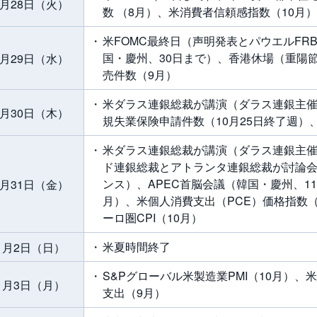
0月28日（火）
数 （8月）、米消費者信頼感指数（10月）
米FOMC最終日（声明発表とパウエルFR
国・慶州、30日まで）、香港休場（重陽
0月29日（水）
売件数（9月）
米ダラス連銀総裁が講演（ダラス連銀主催
0月30日（木）
規失業保険申請件数（10月25日終了週）、
米ダラス連銀総裁が講演（ダラス連銀主
ド連銀総裁とアトランタ連銀総裁が討論
ンス）、APEC首脳会議（韓国・慶州、1
0月31日（金）
月）、米個人消費支出（PCE）価格指数
ーロ圏CPI（10月）
米夏時間終了
1月2日（日）
S&Pグローバル米製造業PMI（10月）、
1月3日（月）
支出（9月）