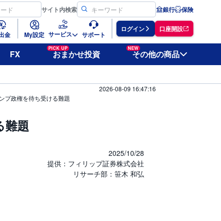
サイト
内検索
銀行
保険
ログイン
口座開設
サービス
出金
My設定
サポート
PICK UP
NEW
FX
おまかせ投資
その他の商品
2026-08-09 16:47:16
ランプ政権を待ち受ける難題
る難題
2025/10/28
提供：フィリップ証券株式会社
リサーチ部：笹木 和弘