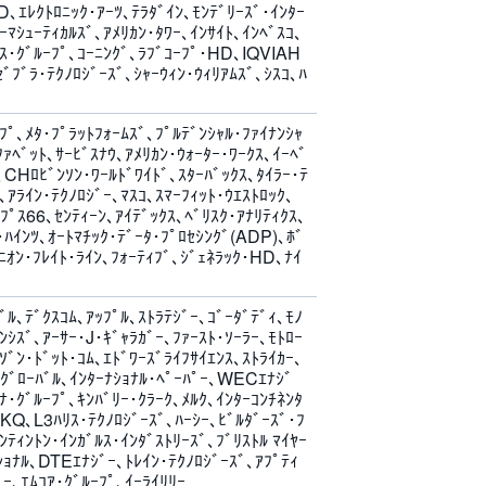
､ｴﾚｸﾄﾛﾆｯｸ･ｱｰﾂ､ﾃﾗﾀﾞｲﾝ､ﾓﾝﾃﾞﾘｰｽﾞ･ｲﾝﾀｰ
ｰﾏｼｭｰﾃｨｶﾙｽﾞ､ｱﾒﾘｶﾝ･ﾀﾜｰ､ｲﾝｻｲﾄ､ｲﾝﾍﾞｽｺ､
ｽ･ｸﾞﾙｰﾌﾟ､ｺｰﾆﾝｸﾞ､ﾗﾌﾞｺｰﾌﾟ･HD､IQVIAH
ﾞﾌﾞﾗ･ﾃｸﾉﾛｼﾞｰｽﾞ､ｼｬｰｳｨﾝ･ｳｨﾘｱﾑｽﾞ､ｼｽｺ､ﾊ
ﾌﾟ､ﾒﾀ･ﾌﾟﾗｯﾄﾌｫｰﾑｽﾞ､ﾌﾟﾙﾃﾞﾝｼｬﾙ･ﾌｧｲﾅﾝｼｬ
ｧﾍﾞｯﾄ､ｻｰﾋﾞｽﾅｳ､ｱﾒﾘｶﾝ･ｳｫｰﾀｰ･ﾜｰｸｽ､ｲｰﾍﾞ
CHﾛﾋﾞﾝｿﾝ･ﾜｰﾙﾄﾞﾜｲﾄﾞ､ｽﾀｰﾊﾞｯｸｽ､ﾀｲﾗｰ･ﾃ
､ｱﾗｲﾝ･ﾃｸﾉﾛｼﾞｰ､ﾏｽｺ､ｽﾏｰﾌｨｯﾄ･ｳｴｽﾄﾛｯｸ､
ﾌﾟｽ66､ｾﾝﾃｨｰﾝ､ｱｲﾃﾞｯｸｽ､ﾍﾞﾘｽｸ･ｱﾅﾘﾃｨｸｽ､
･ﾊｲﾝﾂ､ｵｰﾄﾏﾁｯｸ･ﾃﾞｰﾀ･ﾌﾟﾛｾｼﾝｸﾞ(ADP)､ﾎﾞ
ﾆｵﾝ･ﾌﾚｲﾄ･ﾗｲﾝ､ﾌｫｰﾃｨﾌﾞ､ｼﾞｪﾈﾗｯｸ･HD､ﾅｲ
ﾞﾙ､ﾃﾞｸｽｺﾑ､ｱｯﾌﾟﾙ､ｽﾄﾗﾃｼﾞｰ､ｺﾞｰﾀﾞﾃﾞｨ､ﾓﾉ
ﾝｼｽﾞ､ｱｰｻｰ･J･ｷﾞｬﾗｶﾞｰ､ﾌｧｰｽﾄ･ｿｰﾗｰ､ﾓﾄﾛｰ
ｿﾞﾝ･ﾄﾞｯﾄ･ｺﾑ､ｴﾄﾞﾜｰｽﾞﾗｲﾌｻｲｴﾝｽ､ｽﾄﾗｲｶｰ､
Pｸﾞﾛｰﾊﾞﾙ､ｲﾝﾀｰﾅｼｮﾅﾙ･ﾍﾟｰﾊﾟｰ､WECｴﾅｼﾞ
ﾅ･ｸﾞﾙｰﾌﾟ､ｷﾝﾊﾞﾘｰ･ｸﾗｰｸ､ﾒﾙｸ､ｲﾝﾀｰｺﾝﾁﾈﾝﾀ
LKQ､L3ﾊﾘｽ･ﾃｸﾉﾛｼﾞｰｽﾞ､ﾊｰｼｰ､ﾋﾞﾙﾀﾞｰｽﾞ･ﾌ
ﾝﾃｨﾝﾄﾝ･ｲﾝｶﾞﾙｽ･ｲﾝﾀﾞｽﾄﾘｰｽﾞ､ﾌﾞﾘｽﾄﾙ ﾏｲﾔｰ
ﾅｼｮﾅﾙ､DTEｴﾅｼﾞｰ､ﾄﾚｲﾝ･ﾃｸﾉﾛｼﾞｰｽﾞ､ｱﾌﾟﾃｨ
ｰ､ｴﾑｺｱ･ｸﾞﾙｰﾌﾟ､ｲｰﾗｲﾘﾘｰ