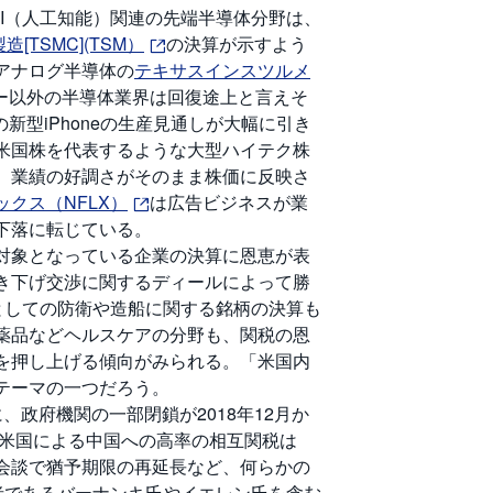
AI（人工知能）関連の先端半導体分野は、
[TSMC](TSM）
の決算が示すよう
アナログ半導体の
テキサスインスツルメ
ター以外の半導体業界は回復途上と言えそ
の新型iPhoneの生産見通しが大幅に引き
米国株を代表するような大型ハイテク株
、業績の好調さがそのまま株価に反映さ
ックス（NFLX）
は広告ビジネスが業
下落に転じている。
対象となっている企業の決算に恩恵が表
き下げ交渉に関するディールによって勝
としての防衛や造船に関する銘柄の決算も
薬品などヘルスケアの分野も、関税の恩
を押し上げる傾向がみられる。「米国内
テーマの一つだろう。
政府機関の一部閉鎖が2018年12月か
、米国による中国への高率の相互関税は
首脳会談で猶予期限の再延長など、何らかの
者であるバーナンキ氏やイエレン氏を含む