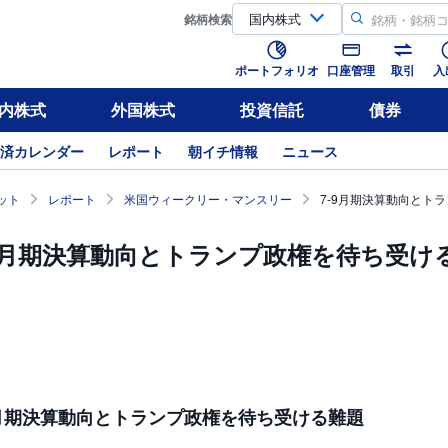
銘柄
検索
ポートフォリオ
口座管理
取引
入
内株式
外国株式
投資信託
債券
済カレンダー
レポート
朝イチ情報
ニュース
ット
レポート
米国ウィークリー・マンスリー
7-9月期決算動向とト
-9月期決算動向とトランプ政権を待ち受け
9月期決算動向とトランプ政権を待ち受ける難題