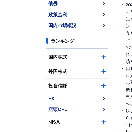
債券
2
オ
政策金利
に
国内市場概況
ン
う
上
ランキング
の
れ
国内株式
績
自
外国株式
れ
ち
投資信託
概
恵
FX
へ
店頭CFD
足
ら
NISA
1
措