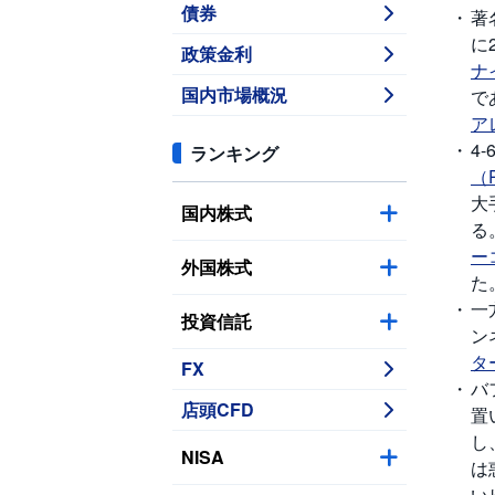
債券
著
に
政策金利
ナ
国内市場概況
で
ア
4
ランキング
（
大
国内株式
る
ー
外国株式
た
一
投資信託
ン
タ
FX
バ
店頭CFD
置
し
NISA
は
い