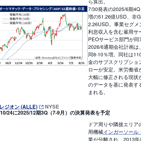
ら算出。
7/30発表の2025/6
増の51.26億USD、非
2.26USD。事業セ
利息収入を含む雇用サービ
PEOサービス部門が同7.
2026/6通期会社計画
同8-10％増。同社は
金のサブスクリプショ
ローが安定。米労働省
大幅に修正される現状
のデータを基に発表す
まれる。
レジオン (ALLE)
NYSE
5/10/24に2025/12期3Q（7-9月）の決算発表を予定
ドア周りや隣接エリア
用機械
インガーソール・
業が分離され、2013