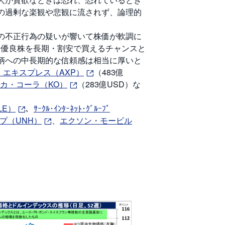
の過剰な楽観や悲観に流されず、論理的
の不正行為の疑いが響いて株価が軟調に
、優良株を長期・割安で買えるチャンスと
柄への中長期的な信頼感は相当に厚いと
・エキスプレス（AXP）
（483億
カ・コーラ（KO）
（283億USD）な
LE）
、
ｻｰｸﾙ･ｲﾝﾀｰﾈｯﾄ･ｸﾞﾙｰﾌﾟ
プ（UNH）
、
エクソン・モービル