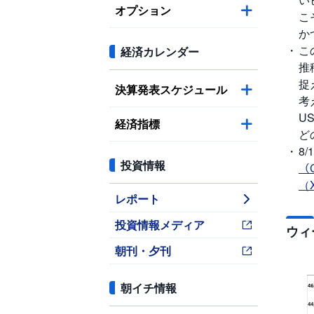
オプション
こ
か
こ
経済カレンダー
推
捉
決算発表スケジュール
考
U
経済指標
ど
8
投資情報
（
（
レポート
投資情報メディア
ウィ
朝刊・夕刊
朝イチ情報