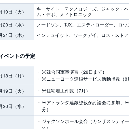
キーサイト・テクノロジーズ、ジャック・ヘ
月19日（火）
ム・デポ、メドトロニック
月20日（水）
ノードソン、TJX、エスティローダー、ロ
月21日（木）
インテュイット、ワークデイ、ロス・ストア
イベントの予定
米韓合同軍事演習（28日まで）
月18日（月）
米ニューヨーク連銀サービス活動指数（8月
米住宅着工件数（7月）
月19日（火）
米アトランタ連銀総裁が討論会に参加、米F
月20日（水）
分）
ジャクソンホール会合（カンザスシティー
で）