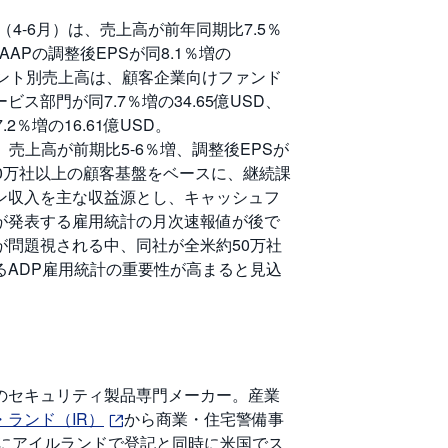
期4Q（4-6月）は、売上高が前年同期比7.5％
GAAPの調整後EPSが同8.1％増の
グメント別売上高は、顧客企業向けファンド
ス部門が同7.7％増の34.65億USD、
2％増の16.61億USD。
は、売上高が前期比5-6％増、調整後EPSが
110万社以上の顧客基盤をベースに、継続課
ン収入を主な収益源とし、キャッシュフ
が発表する雇用統計の月次速報値が後で
が問題視される中、同社が全米約50万社
るADP雇用統計の重要性が高まると見込
のセキュリティ製品専門メーカー。産業
ランド（IR）
から商業・住宅警備事
年にアイルランドで登記と同時に米国でス