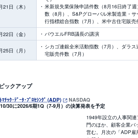
米新規失業保険申請件数（8月16日終了
月21日（木）
数（8月）、S&Pグローバル米製造業・サ
行指標総合指数（7月）、米中古住宅販売
パウエルFRB議長の講演
月22日（金）
シカゴ連銀全米活動指数（7月）、ダラス
月25日（月）
宅販売件数（7月）
ピックアップ
ﾄﾏﾁｯｸ･ﾃﾞｰﾀ･ﾌﾟﾛｾｼﾝｸﾞ (ADP)
NASDAQ
5/10/30に2026/6期1Q（7-9月）の決算発表を予定
1949年設立の人事関
門のほか、顧客企業バ
営む。月次の「ADP