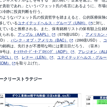
そ貪欲であれ」というバフェット氏の名言にあるように、市場
つ冷静に投資判断を行う。
のようなバフェット氏の投資哲学を踏まえると、公的医療保険
移している
ユナイテッドヘルス・グループ（UNH）
に対し
えていると推察される。また、保有銘柄リストの保有額上位銘
えられる。
アップル（AAPL）
（575億USD）、
アメリカン
SD）、
バンク・オブ・アメリカ（BAC）
（286億USD）、
コ
の銘柄は、先行きが不透明な時には要注目だろう。（笹木）
/19号は、
ｵｰﾄﾏﾁｯｸ･ﾃﾞｰﾀ･ﾌﾟﾛｾｼﾝｸﾞ（ADP）
、
アレジオン（AL
CRCL）
、
レナー（LEN）
、
ユナイテッドヘルス・グルー
XOM）
を取り上げた。
ークリーストラテジー