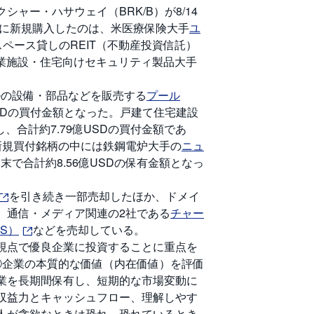
ャー・ハサウェイ（BRK/B）が8/14
月期に新規購入したのは、米医療保険大手
ユ
告スペース貸しのREIT（不動産投資信託）
、商業施設・住宅向けセキュリティ製品大手
ルの設備・部品などを販売する
プール
USDの買付金額となった。戸建て住宅建設
し、合計約7.79億USDの買付金額であ
新規買付銘柄の中には鉄鋼電炉大手の
ニュ
末で合計約8.56億USDの保有金額となっ
を引き続き一部売却したほか、ドメイ
、通信・メディア関連の2社である
チャー
US）
などを売却している。
視点で優良企業に投資することに重点を
①企業の本質的な価値（内在価値）を評価
業を長期間保有し、短期的な市場変動に
収益力とキャッシュフロー、理解しやす
人が貪欲なときは恐れ、恐れているとき