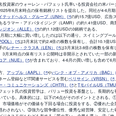
名投資家のウォーレン・バフェット氏率いる投資会社の米バークシ
2025年6月末時点の保有銘柄リストを提出した。同社が4-6
イテッドヘルス・グループ（UNH）
の約15.7億USD、広
あるラマー・アドバタイジング（LAMR）の約1.41億USD
レジオン（ALLE）
の約1.12億USDの3銘柄である。
-6月期に大幅に買い増ししたのは以下の通り。スイミングプー
POOL）
は3月末比で約2.4倍の株数を保有し、合計10.1億
手の
レナー・クラスA（LEN）
は3月末比3.6倍の株数を保有
。3月末時点の保有リスト公開時は非開示とされていた一部の
コア（NUE）
が含まれており、4-6月の買い増しも含めて6月
。
方、
アップル（AAPL）
や
バンク・オブ・アメリカ（BAC）
ネーム登録などIT関連サービスを営む
ベリサイン（VRSN）
ー・コミュニケーションズ（CHTR）
と
TモバイルUS（TM
フェット氏の投資哲学は、バリュー投資を基盤とし、長期的な
いている。具体的には、以下の4点がそのポイントとされる。
、市場価格がその価値を下回る場合に投資をする。②優れた企
惑わされない。③強力な競争優位性、優秀な経営陣、安定した
ビジネスモデルなどを有する「質の高い」企業を選ぶ。④「他