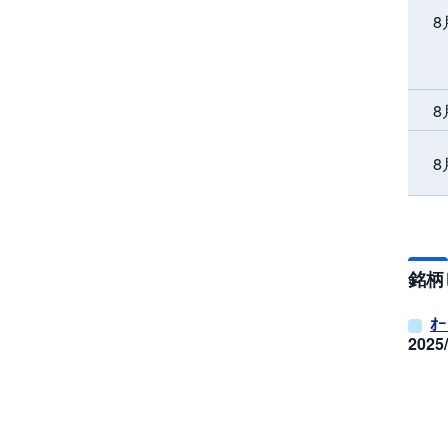
8
8
8
銘柄
ｵｰ
202