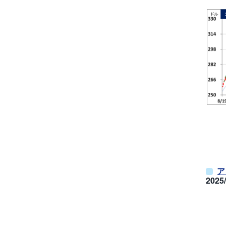
ア
202