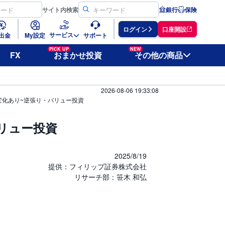
サイト
内検索
銀行
保険
ログイン
口座開設
サービス
出金
My設定
サポート
PICK UP
NEW
FX
おまかせ投資
その他の商品
2026-08-06 19:33:08
変化あり~逆張り・バリュー投資
リュー投資
2025/8/19
提供：フィリップ証券株式会社
リサーチ部：笹木 和弘